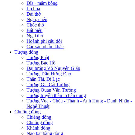
Đĩa - mâm bồng
Lọ hoa
Đài thờ
Ngai, chén
Chóe thờ
Bát biểu
Ngai thờ
Hoành phi câu đối
Các sản phẩm khác
Tượng đồng
Tượng Phật
Tượng Bác Hồ
Đại tướng Võ Nguyên Giáp
Tượng Trần Hưng Đạo
Thần Tài, Di Lặc
Tượng Gia Cát Lượng
Tượng Quan Vân Trường
Tượng truyền thần - chân dung
Tượng Vua - Chúa - Thánh - Anh Hùng - Danh Nhân -
Nghệ Thuật
Chuông đồng
Chiêng đồng
Chuông đồng
Khánh đồng
Nạo bạt bằng đồng