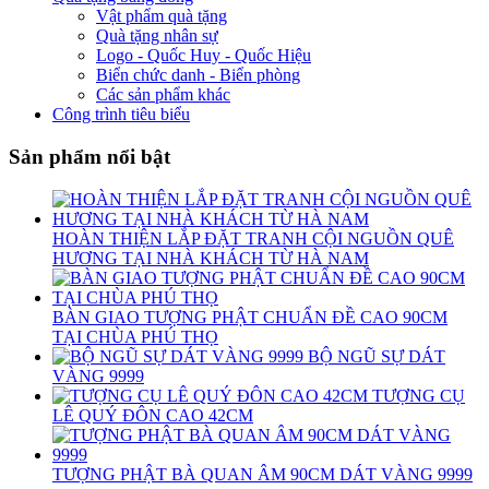
Vật phẩm quà tặng
Quà tặng nhân sự
Logo - Quốc Huy - Quốc Hiệu
Biển chức danh - Biển phòng
Các sản phẩm khác
Công trình tiêu biểu
Sản phẩm nổi bật
HOÀN THIỆN LẮP ĐẶT TRANH CỘI NGUỒN QUÊ
HƯƠNG TẠI NHÀ KHÁCH TỪ HÀ NAM
BÀN GIAO TƯỢNG PHẬT CHUẨN ĐỀ CAO 90CM
TẠI CHÙA PHÚ THỌ
BỘ NGŨ SỰ DÁT
VÀNG 9999
TƯỢNG CỤ
LÊ QUÝ ĐÔN CAO 42CM
TƯỢNG PHẬT BÀ QUAN ÂM 90CM DÁT VÀNG 9999