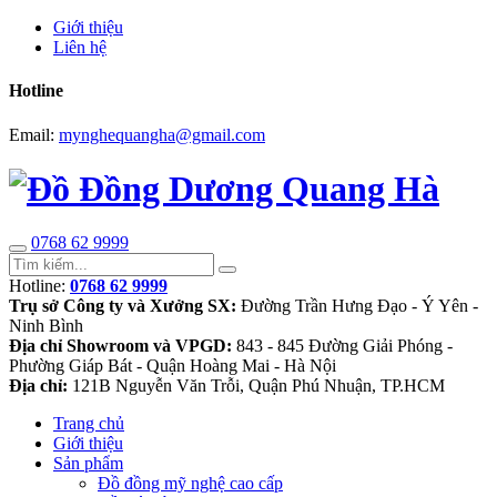
Giới thiệu
Liên hệ
Hotline
Email:
mynghequangha@gmail.com
0768 62 9999
Hotline:
0768 62 9999
Trụ sở Công ty và Xưởng SX:
Đường Trần Hưng Đạo - Ý Yên -
Ninh Bình
Địa chỉ Showroom và VPGD:
843 - 845 Đường Giải Phóng -
Phường Giáp Bát - Quận Hoàng Mai - Hà Nội
Địa chỉ:
121B Nguyễn Văn Trỗi, Quận Phú Nhuận, TP.HCM
Trang chủ
Giới thiệu
Sản phẩm
Đồ đồng mỹ nghệ cao cấp