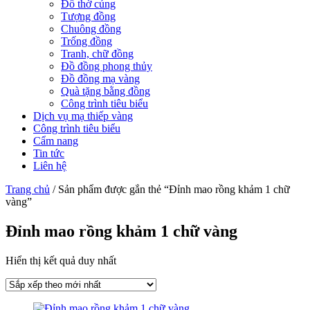
Đồ thờ cúng
Tượng đồng
Chuông đồng
Trống đồng
Tranh, chữ đồng
Đồ đồng phong thủy
Đồ đồng mạ vàng
Quà tặng bằng đồng
Công trình tiêu biểu
Dịch vụ mạ thiếp vàng
Công trình tiêu biểu
Cẩm nang
Tin tức
Liên hệ
Trang chủ
/ Sản phẩm được gắn thẻ “Đỉnh mao rồng khảm 1 chữ
vàng”
Đỉnh mao rồng khảm 1 chữ vàng
Hiển thị kết quả duy nhất