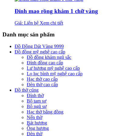
Đỉnh mao rồng khảm 1 chữ vàng
Giá: Liên hệ
Xem chi tiết
Danh mục sản phẩm
Đồ Đồng Dát Vàng 9999
Đồ đồng mỹ nghệ cao cấp
Đồ đồng khảm ngũ sắc
Đỉnh đồng cao cấp
Lư hương mỹ nghệ cao cấp
Lọ lục bình mỹ nghệ cao cấp
Hạc thờ cao cấp
Đèn thờ cao cấp
Đồ thờ cúng
Đỉnh thờ
Bộ tam sự
Bộ ngũ sự
Hạc thờ bằng đồng
Nến thờ
Bát hương
Ống hương
Đèn thờ