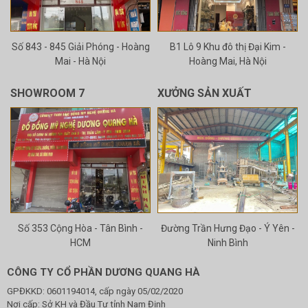
Số 843 - 845 Giải Phóng - Hoàng
B1 Lô 9 Khu đô thị Đại Kim -
Mai - Hà Nội
Hoàng Mai, Hà Nội
SHOWROOM 7
XƯỞNG SẢN XUẤT
Số 353 Cộng Hòa - Tân Bình -
Đường Trần Hưng Đạo - Ý Yên -
HCM
Ninh Bình
CÔNG TY CỔ PHẦN DƯƠNG QUANG HÀ
GPĐKKD: 0601194014, cấp ngày 05/02/2020
Nơi cấp: Sở KH và Đầu Tư tỉnh Nam Định