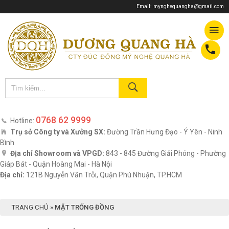
Email:
mynghequangha@gmail.com
0768 62 9999
Hotline:
Trụ sở Công ty và Xưởng SX:
Đường Trần Hưng Đạo - Ý Yên - Ninh
Bình
Địa chỉ Showroom và VPGD:
843 - 845 Đường Giải Phóng - Phường
Giáp Bát - Quận Hoàng Mai - Hà Nội
Địa chỉ:
121B Nguyễn Văn Trỗi, Quận Phú Nhuận, TP.HCM
TRANG CHỦ
»
MẶT TRỐNG ĐỒNG