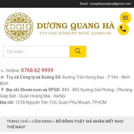
Email:
mynghequangha@gmail.com
0768 62 9999
Hotline:
Trụ sở Công ty và Xưởng SX:
Đường Trần Hưng Đạo - Ý Yên - Ninh
Bình
Địa chỉ Showroom và VPGD:
843 - 845 Đường Giải Phóng - Phường
Giáp Bát - Quận Hoàng Mai - Hà Nội
Địa chỉ:
121B Nguyễn Văn Trỗi, Quận Phú Nhuận, TP.HCM
TRANG CHỦ
»
CẨM NANG
»
ĐỒ ĐỒNG THẬT GIẢ NHẬN BIẾT NHƯ
THẾ NÀO?