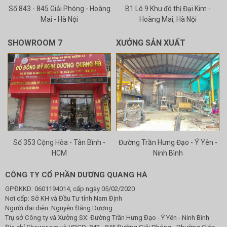
Số 843 - 845 Giải Phóng - Hoàng
B1 Lô 9 Khu đô thị Đại Kim -
Mai - Hà Nội
Hoàng Mai, Hà Nội
SHOWROOM 7
XƯỞNG SẢN XUẤT
Số 353 Cộng Hòa - Tân Bình -
Đường Trần Hưng Đạo - Ý Yên -
HCM
Ninh Bình
CÔNG TY CỔ PHẦN DƯƠNG QUANG HÀ
GPĐKKD: 0601194014, cấp ngày 05/02/2020
Nơi cấp: Sở KH và Đầu Tư tỉnh Nam Định
Người đại diện: Nguyễn Đăng Dương
Trụ sở Công ty và Xưởng SX: Đường Trần Hưng Đạo - Ý Yên - Ninh Bình