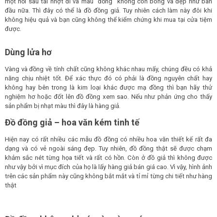
một hồi sau tái nhợt đi và màu “đồng” không còn bóng và đẹp như ban
đầu nữa. Thì đây có thể là đồ đồng giả. Tuy nhiên cách làm này đôi khi
không hiệu quả và bạn cũng không thể kiểm chứng khi mua tại cửa tiệm
được.
Dùng lửa hơ
Vàng và đồng về tính chất cũng không khác nhau mấy, chúng đều có khả
năng chịu nhiệt tốt. Để xác thực đó có phải là đồng nguyên chất hay
không hay bên trong là kim loại khác được mạ đồng thì bạn hãy thử
nghiệm hơ hoặc đốt lên đồ đồng xem sao. Nếu như phản ứng cho thấy
sản phẩm bị nhạt màu thì đây là hàng giả.
Đồ đồng giả – hoa văn kém tinh tế
Hiện nay có rất nhiều các mẫu đồ đồng có nhiều hoa văn thiết kế rất đa
dạng và có vẻ ngoài sáng đẹp. Tuy nhiên, đồ đồng thật sẽ được chạm
khảm sắc nét từng họa tiết và rất có hồn. Còn ở đồ giả thì không được
như vậy bởi vì mục đích của họ là lấy hàng giả bán giá cao. Vì vậy, hình ảnh
trên các sản phẩm này cũng không bắt mắt và tỉ mỉ từng chi tiết như hàng
thật