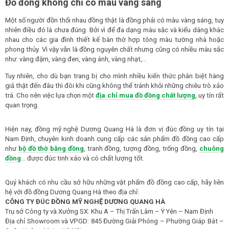
Đồ đồng không chỉ có màu vàng sáng
Một số người đồn thổi nhau đồng thật là đồng phải có màu vàng sáng, tuy
nhiên điều đó là chưa đúng. Bởi vì để đa dạng màu sắc và kiểu dáng khác
nhau cho các gia đình thiết kế bàn thờ hợp tông màu tường nhà hoặc
phong thủy. Vì vậy vẫn là đồng nguyên chất nhưng cũng có nhiều màu sắc
như: vàng đậm, vàng đen, vàng ánh, vàng nhạt,…
Tuy nhiên, cho dù bạn trang bị cho mình nhiều kiến thức phân biệt hàng
giả thật đến đâu thì đôi khi cũng không thể tránh khỏi những chiêu trò xảo
trá. Cho nên việc lựa chọn một
địa chỉ mua đồ đồng chất lượng
, uy tín rất
quan trọng.
Hiện nay, đồng mỹ nghệ Dương Quang Hà là đơn vị đúc đồng uy tín tại
Nam Định, chuyên kinh doanh cung cấp các sản phẩm đồ đồng cao cấp
như
bộ đồ thờ bằng đồng
, tranh đồng, tượng đồng, trống đồng,
chuông
đồng
… được đúc tinh xảo và có chất lượng tốt.
Quý khách có nhu cầu sở hữu những vật phẩm đồ đồng cao cấp, hãy liên
hệ với đồ đồng Dương Quang Hà theo địa chỉ:
CÔNG TY ĐÚC ĐỒNG MỸ NGHỆ DƯƠNG QUANG HÀ
Trụ sở Công ty và Xưởng SX: Khu A – Thị Trấn Lâm – Ý Yên – Nam Định
Địa chỉ Showroom và VPGD: 845 Đường Giải Phóng – Phường Giáp Bát –