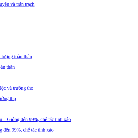
yền và trấn trạch
oàn thân
ường thọ
 đến 99%, chế tác tinh xảo