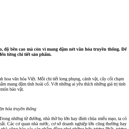
o, độ bền cao mà còn vì mang đậm nét văn hóa truyền thống. Để
ến từng chi tiết sản phẩm.
 hoa văn hóa Việt. Mỗi chi tiết long phụng, cảnh vật, cây cối chạm
ẩm mang đậm tính hoài cổ. Với những ai yêu thích những giá trị tinh
 món bảo vật.
ăn hóa truyền thống
 Trong những từ đường, nhà thờ họ lớn hay đình chùa miếu mạo, ta có
 nhất. Các cơ quan nhà nước, cơ sở doanh nghiệp lớn cũng thường hay
hủ nhà cũng bày các sản phẩm đồng như những bức tượng Phật, tượng