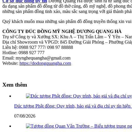
Cơ sở đúc đồng uy tín
Dương Quang Hà được sinh ra từ làng đúc 
đa dạng sản phẩm đồ đồng từ đồ thờ cúng, đồ mỹ nghệ, đồ phong t
những sản phẩm đồng tinh xảo, màu sắc sang trọng với giá thành phải
Quý khách muốn mua những sản phẩm đồ đồng truyền thống xin vui l
CÔNG TY ĐÚC ĐỒNG MỸ NGHỆ DƯƠNG QUANG HÀ
Trụ sở Công ty và Xưởng SX: Khu A – Thị Trấn Lâm – Ý Yên – Na
Địa chỉ Showroom và VPGD: 845 Đường Giải Phóng – Phường Giá
Liên hệ: 0988 927 777/ 098 97 88888
Hotline: 0988 927 777
Email: mynghequangha@gmail.com
Website:
https://dodongquangha.com
Xem thêm
Đúc tượng Phật đồng: Quy trình, báo giá và địa chỉ uy tín hiện
07/08/2026