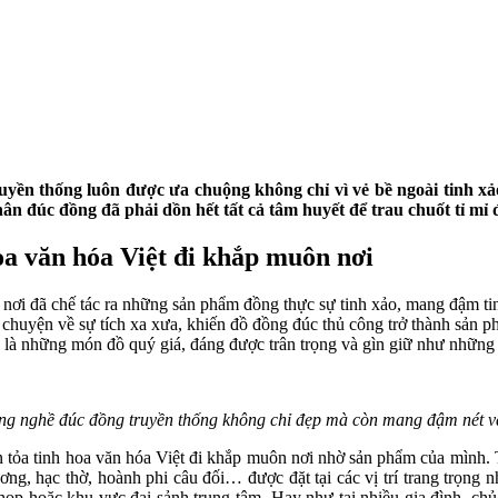
yền thống luôn được ưa chuộng không chỉ vì vẻ bề ngoài tinh xả
 đúc đồng đã phải dồn hết tất cả tâm huyết để trau chuốt tỉ mỉ đ
oa văn hóa Việt đi khắp muôn nơi
ơi đã chế tác ra những sản phẩm đồng thực sự tinh xảo, mang đậm tinh
huyện về sự tích xa xưa, khiến đồ đồng đúc thủ công trở thành sản ph
 là những món đồ quý giá, đáng được trân trọng và gìn giữ như những
ng nghề đúc đồng truyền thống không chỉ đẹp mà còn mang đậm nét v
n tỏa tinh hoa văn hóa Việt đi khắp muôn nơi nhờ sản phẩm của mình.
ơng, hạc thờ, hoành phi câu đối… được đặt tại các vị trí trang trọng
ọp hoặc khu vực đại sảnh trung tâm. Hay như tại nhiều gia đình, c