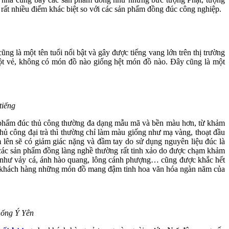
rất nhiều điểm khác biệt so với các sản phẩm đồng đúc công nghiệp.
 là một tên tuổi nổi bật và gây được tiếng vang lớn trên thị trường
ột vẻ, không có món đồ nào giống hệt món đồ nào. Đây cũng là một
tiếng
ản phẩm đúc thủ công thường đa dạng mẫu mã và bền màu hơn, từ khảm
hủ công đại trà thì thường chỉ làm màu giống như mạ vàng, thoạt đầu
ầm lên sẽ có giảm giác nặng và đầm tay do sử dụng nguyên liệu đúc là
ên các sản phẩm đồng làng nghề thường rất tinh xảo do được chạm khảm
m như vảy cá, ánh hào quang, lông cánh phượng… cũng được khắc hết
cho khách hàng những món đồ mang đậm tinh hoa văn hóa ngàn năm của
hống Ý Yên