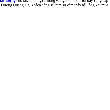
hất lượng
cho khách hàng cả trong và ngoài nước. Nơi đây cung cấp
 Dương Quang Hà, khách hàng sẽ thực sự cảm thấy hài lòng khi mua