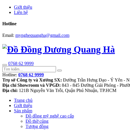
Giới thiệu
Liên hệ
Hotline
Email:
mynghequangha@gmail.com
0768 62 9999
Hotline:
0768 62 9999
Trụ sở Công ty và Xưởng SX:
Đường Trần Hưng Đạo - Ý Yên - N
Địa chỉ Showroom và VPGD:
843 - 845 Đường Giải Phóng - Phườ
Địa chỉ:
121B Nguyễn Văn Trỗi, Quận Phú Nhuận, TP.HCM
Trang chủ
Giới thiệu
Sản phẩm
Đồ đồng mỹ nghệ cao cấp
Đồ thờ cúng
Tượng đồng