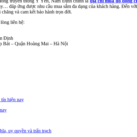
đồng truyền thống Ý Yên, Nam Định chính là
địa chỉ mua đồ đồng c
hủy… đáp ứng được nhu cầu mua sắm đa dạng của khách hàng. Đến với
 chăng và cam kết bảo hành trọn đời.
òng liên hệ:
m Định
p Bát – Quận Hoàng Mai – Hà Nội
 nay