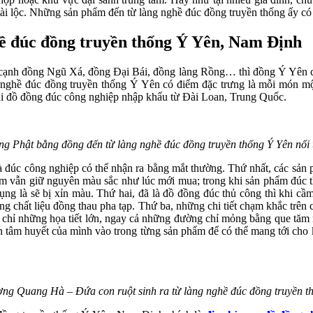
ài lộc. Những sản phẩm đến từ làng nghề đúc đồng truyền thống ấy có 
hề đúc đồng truyền thống Ý Yên, Nam Định
 cạnh đồng Ngũ Xá, đồng Đại Bái, đồng làng Rồng… thì đồng Ý Yên cũng
 nghề đúc đồng truyền thống Ý Yên có điểm đặc trưng là mỗi món m
oại đồ đồng đúc công nghiệp nhập khẩu từ Đài Loan, Trung Quốc.
g Phật bằng đồng đến từ làng nghề đúc đồng truyền thống Ý Yên nổi 
 và đúc công nghiệp có thể nhận ra bằng mắt thường. Thứ nhất, các s
ăm vẫn giữ nguyên màu sắc như lúc mới mua; trong khi sản phẩm đúc t
dụng là sẽ bị xỉn màu. Thứ hai, đã là đồ đồng đúc thủ công thì khi c
ằng chất liệu đồng thau pha tạp. Thứ ba, những chi tiết chạm khắc tr
ng chỉ những họa tiết lớn, ngay cả những đường chỉ mỏng bằng que tă
trọn tâm huyết của mình vào trong từng sản phẩm để có thể mang tới 
g Quang Hà – Đứa con ruột sinh ra từ làng nghề đúc đồng truyền t