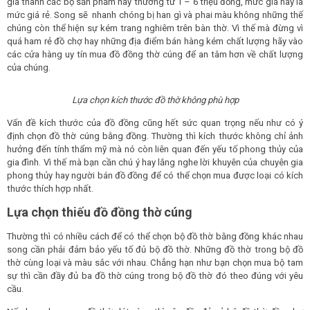
giá thành các bộ sản phẩm này thường từ 1 – 6 triệu đồng, mức giá này là
mức giá rẻ. Song sẽ nhanh chóng bị han gì và phai màu không những thế
chúng còn thể hiện sự kém trang nghiêm trên bàn thờ. Vì thế mà đừng vì
quá ham rẻ đồ chợ hay những địa điểm bán hàng kém chất lượng hãy vào
các cửa hàng uy tín mua đồ đồng thờ cúng để an tâm hơn về chất lượng
của chúng.
Lựa chọn kích thước đồ thờ không phù hợp
Vấn đề kích thước của đồ đồng cũng hết sức quan trọng nếu như có ý
định chọn đồ thờ cúng bằng đồng. Thường thì kích thước không chỉ ảnh
hưởng đến tính thẩm mỹ mà nó còn liên quan đến yếu tố phong thủy của
gia đình. Vì thế mà bạn cần chú ý hay lắng nghe lời khuyên của chuyên gia
phong thủy hay người bán đồ đồng để có thể chọn mua được loại có kích
thước thích hợp nhất.
Lựa chọn thiếu đồ đồng thờ cúng
Thường thì có nhiều cách để có thể chọn bộ đồ thờ bằng đồng khác nhau
song cần phải đảm bảo yếu tố đủ bộ đồ thờ. Những đồ thờ trong bộ đồ
thờ cùng loại và màu sắc với nhau. Chẳng hạn như bạn chọn mua bộ tam
sự thì cần đầy đủ ba đồ thờ cúng trong bộ đồ thờ đó theo đúng với yêu
cầu.