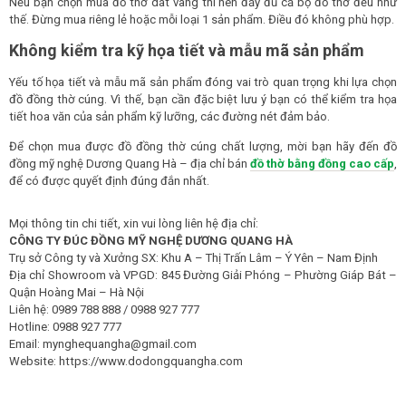
Nếu bạn chọn mua đồ thờ dát vàng thì nên đầy đủ cả bộ đồ thờ đều như
thế. Đừng mua riêng lẻ hoặc mỗi loại 1 sản phẩm. Điều đó không phù hợp.
Không kiểm tra kỹ họa tiết và mẫu mã sản phẩm
Yếu tố họa tiết và mẫu mã sản phẩm đóng vai trò quan trọng khi lựa chọn
đồ đồng thờ cúng. Vì thế, bạn cần đặc biệt lưu ý bạn có thể kiểm tra họa
tiết hoa văn của sản phẩm kỹ lưỡng, các đường nét đảm bảo.
Để chọn mua được đồ đồng thờ cúng chất lượng, mời bạn hãy đến đồ
đồng mỹ nghệ Dương Quang Hà – địa chỉ bán
đồ thờ bằng đồng cao cấp
,
để có được quyết định đúng đắn nhất.
Mọi thông tin chi tiết, xin vui lòng liên hệ địa chỉ:
CÔNG TY ĐÚC ĐỒNG MỸ NGHỆ DƯƠNG QUANG HÀ
Trụ sở Công ty và Xưởng SX: Khu A – Thị Trấn Lâm – Ý Yên – Nam Định
Địa chỉ Showroom và VPGD: 845 Đường Giải Phóng – Phường Giáp Bát –
Quận Hoàng Mai – Hà Nội
Liên hệ: 0989 788 888 / 0988 927 777
Hotline: 0988 927 777
Email: mynghequangha@gmail.com
Website: https://www.dodongquangha.com