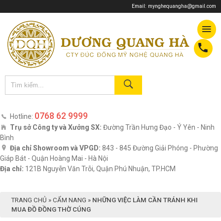
Email:
mynghequangha@gmail.com
0768 62 9999
Hotline:
Trụ sở Công ty và Xưởng SX:
Đường Trần Hưng Đạo - Ý Yên - Ninh
Bình
Địa chỉ Showroom và VPGD:
843 - 845 Đường Giải Phóng - Phường
Giáp Bát - Quận Hoàng Mai - Hà Nội
Địa chỉ:
121B Nguyễn Văn Trỗi, Quận Phú Nhuận, TP.HCM
TRANG CHỦ
»
CẨM NANG
»
NHỮNG VIỆC LÀM CẦN TRÁNH KHI
MUA ĐỒ ĐỒNG THỜ CÚNG