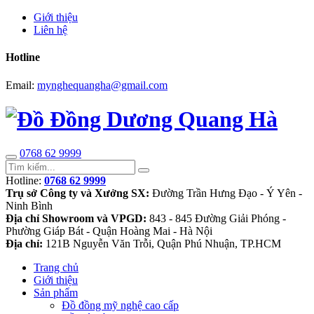
Giới thiệu
Liên hệ
Hotline
Email:
mynghequangha@gmail.com
0768 62 9999
Hotline:
0768 62 9999
Trụ sở Công ty và Xưởng SX:
Đường Trần Hưng Đạo - Ý Yên -
Ninh Bình
Địa chỉ Showroom và VPGD:
843 - 845 Đường Giải Phóng -
Phường Giáp Bát - Quận Hoàng Mai - Hà Nội
Địa chỉ:
121B Nguyễn Văn Trỗi, Quận Phú Nhuận, TP.HCM
Trang chủ
Giới thiệu
Sản phẩm
Đồ đồng mỹ nghệ cao cấp