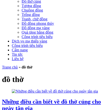
Đồ thờ cúng
Tượng đồng
Chuông đồng
Trống đồng
Tranh, chữ đồng
Đồ đồng phong thủy
Đồ đồng mạ vàng
Quà tặng bằng đồng
Công trình tiêu biểu
Dịch vụ mạ thiếp vàng
Công trình tiêu biểu
Cẩm nang
Tin tức
Liên hệ
Trang chủ
»
đồ thờ
đồ thờ
Những điều cần biết về đồ thờ cúng cho
ngày tân gia