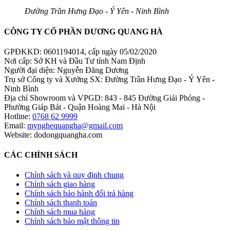
Đường Trần Hưng Đạo - Ý Yên - Ninh Bình
CÔNG TY CỔ PHẦN DƯƠNG QUANG HÀ
GPĐKKD: 0601194014, cấp ngày 05/02/2020
Nơi cấp: Sở KH và Đầu Tư tỉnh Nam Định
Người đại diện: Nguyễn Đăng Dương
Trụ sở Công ty và Xưởng SX: Đường Trần Hưng Đạo - Ý Yên -
Ninh Bình
Địa chỉ Showroom và VPGD: 843 - 845 Đường Giải Phóng -
Phường Giáp Bát - Quận Hoàng Mai - Hà Nội
Hotline:
0768 62 9999
Email:
mynghequangha@gmail.com
Website: dodongquangha.com
CÁC CHÍNH SÁCH
Chính sách và quy định chung
Chính sách giao hàng
Chính sách bảo hành đổi trả hàng
Chính sách thanh toán
Chính sách mua hàng
Chính sách bảo mật thông tin