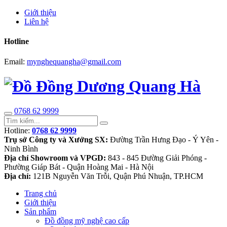
Giới thiệu
Liên hệ
Hotline
Email:
mynghequangha@gmail.com
0768 62 9999
Hotline:
0768 62 9999
Trụ sở Công ty và Xưởng SX:
Đường Trần Hưng Đạo - Ý Yên -
Ninh Bình
Địa chỉ Showroom và VPGD:
843 - 845 Đường Giải Phóng -
Phường Giáp Bát - Quận Hoàng Mai - Hà Nội
Địa chỉ:
121B Nguyễn Văn Trỗi, Quận Phú Nhuận, TP.HCM
Trang chủ
Giới thiệu
Sản phẩm
Đồ đồng mỹ nghệ cao cấp