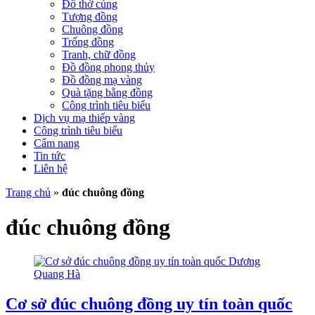
Đồ thờ cúng
Tượng đồng
Chuông đồng
Trống đồng
Tranh, chữ đồng
Đồ đồng phong thủy
Đồ đồng mạ vàng
Quà tặng bằng đồng
Công trình tiêu biểu
Dịch vụ mạ thiếp vàng
Công trình tiêu biểu
Cẩm nang
Tin tức
Liên hệ
Trang chủ
»
đúc chuông đồng
đúc chuông đồng
Cơ sở đúc chuông đồng uy tín toàn quốc