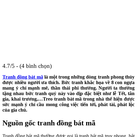
4.7/5 - (4 bình chọn)
Tranh đồng bát mã
là một trong những dòng tranh phong thủy
được nhiều người ưa thích. Bức tranh khắc họa về 8 con ngựa
mang ý chí mạnh mẽ, thần thái phi thường. Người ta thường
tặng nhau bức tranh quý này vào dịp đặc biệt như lễ Tết, tân
gia, khai trương,…Treo tranh bát mã trong nhà thể hiện được
sức mạnh ý chí cầu mong công việc tiến tới, phát tài, phát lộc
của gia chủ.
Nguồn gốc tranh đồng bát mã
Tranh đồng bát mã thường được gọi là tranh bát mã truy phong, bát