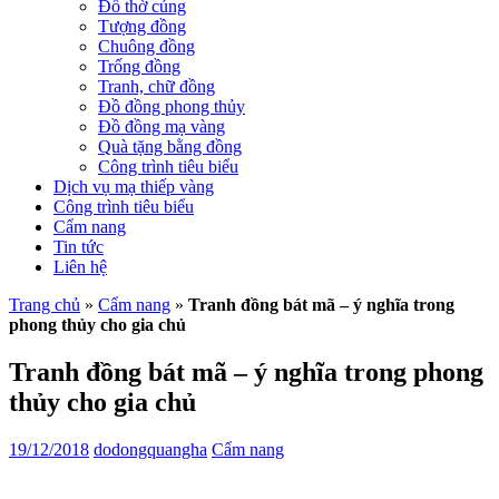
Đồ thờ cúng
Tượng đồng
Chuông đồng
Trống đồng
Tranh, chữ đồng
Đồ đồng phong thủy
Đồ đồng mạ vàng
Quà tặng bằng đồng
Công trình tiêu biểu
Dịch vụ mạ thiếp vàng
Công trình tiêu biểu
Cẩm nang
Tin tức
Liên hệ
Trang chủ
»
Cẩm nang
»
Tranh đồng bát mã – ý nghĩa trong
phong thủy cho gia chủ
Tranh đồng bát mã – ý nghĩa trong phong
thủy cho gia chủ
19/12/2018
dodongquangha
Cẩm nang