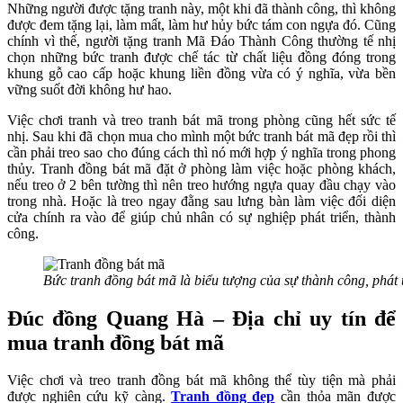
Những người được tặng tranh này, một khi đã thành công, thì không
được đem tặng lại, làm mất, làm hư hủy bức tám con ngựa đó. Cũng
chính vì thế, người tặng tranh Mã Đáo Thành Công thường tế nhị
chọn những bức tranh được chế tác từ chất liệu đồng đóng trong
khung gỗ cao cấp hoặc khung liền đồng vừa có ý nghĩa, vừa bền
vững suốt đời không hư hao.
Việc chơi tranh và treo tranh bát mã trong phòng cũng hết sức tế
nhị. Sau khi đã chọn mua cho mình một bức tranh bát mã đẹp rồi thì
cần phải treo sao cho đúng cách thì nó mới hợp ý nghĩa trong phong
thủy. Tranh đồng bát mã đặt ở phòng làm việc hoặc phòng khách,
nếu treo ở 2 bên tường thì nên treo hướng ngựa quay đầu chạy vào
trong nhà. Hoặc là treo ngay đằng sau lưng bàn làm việc đối diện
cửa chính ra vào để giúp chủ nhân có sự nghiệp phát triển, thành
công.
Bức tranh đồng bát mã là biểu tượng của sự thành công, phát 
Đúc đồng Quang Hà – Địa chỉ uy tín để
mua tranh đồng bát mã
Việc chơi và treo tranh đồng bát mã không thể tùy tiện mà phải
được nghiên cứu kỹ càng.
Tranh đồng đẹp
cần thỏa mãn được