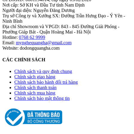
Nơi cấp: Sở KH và Đầu Tư tỉnh Nam Định
Người đại diện: Nguyễn Đăng Dương
Trụ sở Công ty và Xưởng SX: Đường Trần Hưng Đạo - Ý Yên -
Ninh Bình
Địa chỉ Showroom và VPGD: 843 - 845 Đường Giải Phóng -
Phường Giáp Bát - Quận Hoàng Mai - Hà Nội
Hotline:
0768 62 9999
Email:
mynghequangha@gmail.com
Website: dodongquangha.com
CÁC CHÍNH SÁCH
Chính sách và quy định chung
Chính sách giao hàng
Chính sách bảo hành đổi trả hàng
Chính sách thanh toán
Chính sách mua hàng
Chính sách bảo mật thông tin