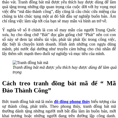
tháo vát. Tranh đồng bát mã được yêu thích hay được dùng để làm
quà tặng trong những dịp quan trọng của cuộc đời với hy vọng mọi
việc đều “mã đáo thành công”, đây cũng là câu chúc cửa miệng của
chúng ta khi chúc tụng một ai đó bắt đầu sự nghiệp buôn bán. Ám
chỉ rằng việc làm sắp tới của bạn sẽ may mắn và bình an trở về.
Ý nghĩa về số 8 chính là con số may mắn của người Trung Quốc
xưa, họ cho rằng chữ “Bát” đọc gần giống chữ “Phát” nên coi con
số này sẽ đem lại nhiều tài vận, phát tài phát lộc trong công việc,
đặc biệt là chuyện kinh doanh. Hình ảnh những con ngựa dũng
mãnh, phi nước đại dường như truyền cảm hứng cho chủ nhân để
lấy thêm sức mạnh theo đuổi sự nghiệp và mục tiêu của mình.
Tranh đồng bát mã được yêu thích hay được dùng để làm quà 
trọng
Cách treo tranh đồng bát mã để “ Mã
Đáo Thành Công”
Bức tranh đồng bát mã là món
đồ đồng phong thủy
biểu tượng của
sự thành công, phát triển. Theo phong thủy, tranh đồng bát mã
thường dành tặng những người mới bắt đầu làm ăn buôn bán, mới
khai trương hoặc những người đang trên đường lập công danh.