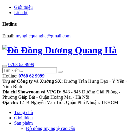
Giới thiệu
Liên hệ
Hotline
Email:
mynghequangha@gmail.com
0768 62 9999
Hotline:
0768 62 9999
Trụ sở Công ty và Xưởng SX:
Đường Trần Hưng Đạo - Ý Yên -
Ninh Bình
Địa chỉ Showroom và VPGD:
843 - 845 Đường Giải Phóng -
Phường Giáp Bát - Quận Hoàng Mai - Hà Nội
Địa chỉ:
121B Nguyễn Văn Trỗi, Quận Phú Nhuận, TP.HCM
Trang chủ
Giới thiệu
Sản phẩm
Đồ đồng mỹ nghệ cao cấp