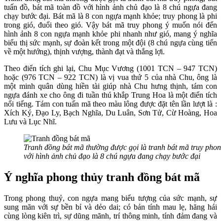
tuấn đồ, bát mã toàn đồ với hình ảnh chủ đạo là 8 chú ngựa đang
chạy bước đại. Bát mã là 8 con ngựa mạnh khỏe; truy phong là phi
trong gió, đuổi theo gió. Vậy bát mã truy phong ý muốn nói đến
hình ảnh 8 con ngựa mạnh khỏe phi nhanh như gió, mang ý nghĩa
biểu thị sức mạnh, sự đoàn kết trong một đội (8 chú ngựa cùng tiến
về một hướng), thịnh vượng, thành đạt và thắng lợi.
Theo điển tích ghi lại, Chu Mục Vương (1001 TCN – 947 TCN)
hoặc (976 TCN – 922 TCN) là vị vua thứ 5 của nhà Chu, ông là
một minh quân dùng hiền tài giúp nhà Chu hưng thịnh, tám con
ngựa đánh xe cho ông đi tuần thú khắp Trung Hoa là một điển tích
nổi tiếng. Tám con tuấn mã theo màu lông được đặt tên lần lượt là :
Xích Ký, Ðạo Ly, Bạch Nghĩa, Du Luân, Sơn Tử, Cừ Hoàng, Hoa
Lưu và Lục Nhĩ.
Tranh đồng bát mã thường được gọi là tranh bát mã truy phong
với hình ảnh chủ đạo là 8 chú ngựa đang chạy bước đại
Ý nghĩa phong thủy tranh đồng bát mã
Trong phong thuỷ, con ngựa mang biểu tượng của sức mạnh, sự
sung mãn với sự bền bỉ và dẻo dai; có bản tính mau lẹ, hăng hái
cùng lòng kiên trì, sự dũng mãnh, trí thông minh, tính đảm đang và