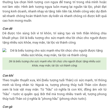
thường lựa chọn hình tượng con ngựa để trang trí trong nhà mình hoặc
nơi làm việc. Hình ảnh tượng ngựa luôn mang lại nguồn tài lộc, phát đạt
trong kinh doanh, nhanh nhạy và tăng tiến tiền tài, khiến công việc dự định
sẽ nhanh chóng hoàn thành hơn dự kiến và nhanh chóng có được kết quả
cao hơn mong muốn.
Con dê
Dê được tôn sùng bởi vì trí khôn, trí sáng tạo và tinh thần không chịu
khuất phục. Dê là biểu tượng cho sức mạnh như lời chúc cho người được
tặng nhiều sức khỏe, may mắn, tài lộc và thành công.
Dê là biểu tượng cho sức mạnh như lời chúc cho người được tặng nhiều sức
khỏe, may mắn, tài lộc và thành công.
Con khỉ
Theo truyền thuyết xưa, khỉ (biểu tượng tuổi Thân) có sức mạnh, trí thông
minh và lòng nhân từ. Ngoài ra, tượng phong thủy tuổi Thân còn được
xem là loài vật may mắn. Từ “hầu” có nghĩa là con khỉ, đồng âm với từ
“hầu” –tước vị quyền quý. Bởi thế mà trong nhiều tranh vẽ, tượng phong
thủy tuổi Thân có ý nghĩa là “phong hầu” (phong chức tước).
Con gà