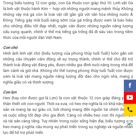
Trong biểu tượng 12 con giáp, con Gà thuộc con giáp thứ 10. Linh vật Gà
là linh vật thuộc hành Kim – hợp với những người mang mệnh thủy. Không
những vậy mà gà còn là loài vật rất gần gũi với văn hóa những nước Á
Đông. Tiếng gáy mỗi buổi sáng sớm của gà trống được xem là báo hiệu
cho những điều tốt đẹp nhất, ngăn cản được những nguồn năng lượng
xấu xung quanh, chính vì thế mà tiếng gà trống đã đi sâu vào trong tiềm
thức của mỗi người dân Việt Nam.
Con chó
Hình ảnh linh vật chó (biểu tượng của phong thủy tuổi Tuất) luôn gắn với
những câu chuyện cảm động về sự trung thành, chính vì thế chó đã trở
thành loài động vật đáng yêu, được nhiều gia đình nuôi nâng trong nhà để
làm cảnh và giữ nhà. Không chỉ thế tượng phong thủy tuổi Tuất còn được
xem là loài vật mang nguồn năng lượng dồi dào cho ngôi nhà, mang ý
nghĩa giầu có và thịnh vượng.
Con lợn
Heo (hay còn được gọi là Lợn) là con vật thuộc 12 con giáp đáng yêu và
thân thiết với con người. Thời xa xưa, có heo mẹ nghĩa là có khả năng sinh
sản và mang lại sự giàu có, bởi chúng mang đến nguồn tài chính ổn định
và cuộc sống tốt đẹp cho gia đình. Càng có nhiều heo con thì nguồn lực
và tài sản càng tăng. Tuy nhiên trong cuộc sống hiện đại, biểu tượng con
heo mang ý nghĩa cầu mong sự phát triển trong sự nghiệp và nguồn nhân
lực để hỗ trợ phát triển.