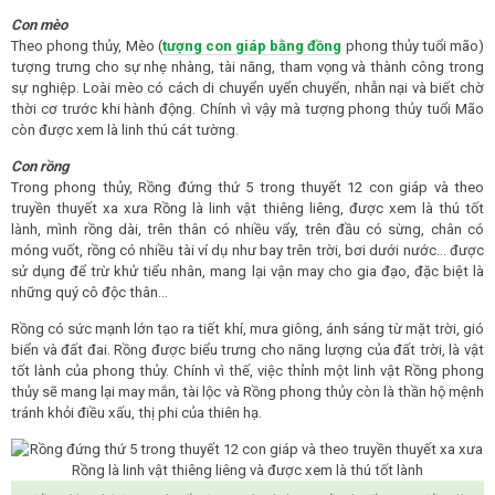
Con mèo
Theo phong thủy, Mèo (
tượng con giáp bằng đồng
phong thủy tuổi mão)
tượng trưng cho sự nhẹ nhàng, tài năng, tham vọng và thành công trong
sự nghiệp. Loài mèo có cách di chuyển uyển chuyển, nhẫn nại và biết chờ
thời cơ trước khi hành động. Chính vì vậy mà tượng phong thủy tuổi Mão
còn được xem là linh thú cát tường.
Con rồng
Trong phong thủy, Rồng đứng thứ 5 trong thuyết 12 con giáp và theo
truyền thuyết xa xưa Rồng là linh vật thiêng liêng, được xem là thú tốt
lành, mình rồng dài, trên thân có nhiều vẩy, trên đầu có sừng, chân có
móng vuốt, rồng có nhiều tài ví dụ như bay trên trời, bơi dưới nước… được
sử dụng để trừ khử tiểu nhân, mang lại vận may cho gia đạo, đặc biệt là
những quý cô độc thân…
Rồng có sức mạnh lớn tạo ra tiết khí, mưa giông, ánh sáng từ mặt trời, gió
biển và đất đai. Rồng được biểu trưng cho năng lượng của đất trời, là vật
tốt lành của phong thủy. Chính vì thế, việc thỉnh một linh vật Rồng phong
thủy sẽ mang lại may mắn, tài lộc và Rồng phong thủy còn là thần hộ mệnh
tránh khỏi điều xấu, thị phi của thiên hạ.