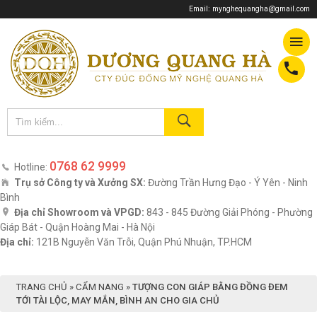
Email:
mynghequangha@gmail.com
0768 62 9999
Hotline:
Trụ sở Công ty và Xưởng SX:
Đường Trần Hưng Đạo - Ý Yên - Ninh
Bình
Địa chỉ Showroom và VPGD:
843 - 845 Đường Giải Phóng - Phường
Giáp Bát - Quận Hoàng Mai - Hà Nội
Địa chỉ:
121B Nguyễn Văn Trỗi, Quận Phú Nhuận, TP.HCM
TRANG CHỦ
»
CẨM NANG
»
TƯỢNG CON GIÁP BẰNG ĐỒNG ĐEM
TỚI TÀI LỘC, MAY MẮN, BÌNH AN CHO GIA CHỦ