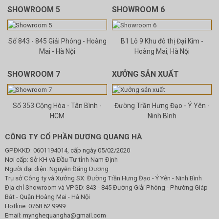
SHOWROOM 5
SHOWROOM 6
Số 843 - 845 Giải Phóng - Hoàng
B1 Lô 9 Khu đô thị Đại Kim -
Mai - Hà Nội
Hoàng Mai, Hà Nội
SHOWROOM 7
XƯỞNG SẢN XUẤT
Số 353 Cộng Hòa - Tân Bình -
Đường Trần Hưng Đạo - Ý Yên -
HCM
Ninh Bình
CÔNG TY CỔ PHẦN DƯƠNG QUANG HÀ
GPĐKKD: 0601194014, cấp ngày 05/02/2020
Nơi cấp: Sở KH và Đầu Tư tỉnh Nam Định
Người đại diện: Nguyễn Đăng Dương
Trụ sở Công ty và Xưởng SX: Đường Trần Hưng Đạo - Ý Yên - Ninh Bình
Địa chỉ Showroom và VPGD: 843 - 845 Đường Giải Phóng - Phường Giáp
Bát - Quận Hoàng Mai - Hà Nội
Hotline:
0768 62 9999
Email:
mynghequangha@gmail.com