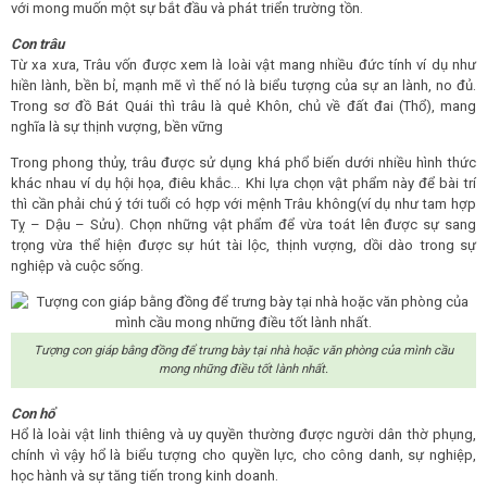
với mong muốn một sự bắt đầu và phát triển trường tồn.
Con trâu
Từ xa xưa, Trâu vốn được xem là loài vật mang nhiều đức tính ví dụ như
hiền lành, bền bỉ, mạnh mẽ vì thế nó là biểu tượng của sự an lành, no đủ.
Trong sơ đồ Bát Quái thì trâu là quẻ Khôn, chủ về đất đai (Thổ), mang
nghĩa là sự thịnh vượng, bền vững
Trong phong thủy, trâu được sử dụng khá phổ biến dưới nhiều hình thức
khác nhau ví dụ hội họa, điêu khắc… Khi lựa chọn vật phẩm này để bài trí
thì cần phải chú ý tới tuổi có hợp với mệnh Trâu không(ví dụ như tam hợp
Tỵ – Dậu – Sửu). Chọn những vật phẩm để vừa toát lên được sự sang
trọng vừa thể hiện được sự hút tài lộc, thịnh vượng, dồi dào trong sự
nghiệp và cuộc sống.
Tượng con giáp bằng đồng để trưng bày tại nhà hoặc văn phòng của mình cầu
mong những điều tốt lành nhất.
Con hổ
Hổ là loài vật linh thiêng và uy quyền thường được người dân thờ phụng,
chính vì vậy hổ là biểu tượng cho quyền lực, cho công danh, sự nghiệp,
học hành và sự tăng tiến trong kinh doanh.