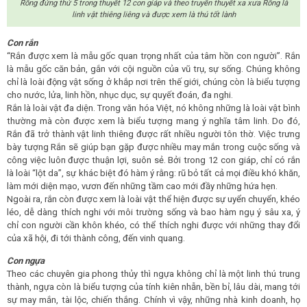
Rồng đứng thứ 5 trong thuyết 12 con giáp và theo truyền thuyết xa xưa Rồng là
linh vật thiêng liêng và được xem là thú tốt lành
Con rắn
“Rắn được xem là mẫu gốc quan trọng nhất của tâm hồn con người”. Rắn
là mẫu gốc căn bản, gắn với cội nguồn của vũ trụ, sự sống. Chúng không
chỉ là loài động vật sống ở khắp nơi trên thế giới, chúng còn là biểu tượng
cho nước, lửa, linh hồn, nhục dục, sự quyết đoán, đa nghi.
Rắn là loài vật đa diện. Trong văn hóa Việt, nó không những là loài vật bình
thường mà còn được xem là biểu tượng mang ý nghĩa tâm linh. Do đó,
Rắn đã trở thành vật linh thiêng được rất nhiều người tôn thờ. Việc trưng
bày tượng Rắn sẽ giúp bạn gặp được nhiều may mắn trong cuộc sống và
công việc luôn được thuận lợi, suôn sẻ. Bởi trong 12 con giáp, chỉ có rắn
là loài “lột da”, sự khác biệt đó hàm ý rằng: rũ bỏ tất cả mọi điều khó khăn,
làm mới diện mạo, vươn đến những tầm cao mới đầy những hứa hẹn.
Ngoài ra, rắn còn được xem là loài vật thể hiện được sự uyển chuyển, khéo
léo, dễ dàng thích nghi với môi trường sống và bao hàm ngụ ý sâu xa, ý
chỉ con người cần khôn khéo, có thể thích nghi được với những thay đổi
của xã hội, đi tới thành công, đến vinh quang.
Con ngựa
Theo các chuyên gia phong thủy thì ngựa không chỉ là một linh thú trung
thành, ngựa còn là biểu tượng của tính kiên nhẫn, bền bỉ, lâu dài, mang tới
sự may mắn, tài lộc, chiến thắng. Chính vì vậy, những nhà kinh doanh, họ