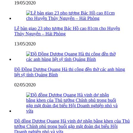
19/05/2020
Lễ bàn giao 23 pho tượng Bác Hồ cao 81cm cho Huyện
Thủy Nguyên – Hải Phòng
13/05/2020
Đồ Đồng Dương Quang Hà thi công đền thờ các anh hùng
liệt sỹ tỉnh Quảng Bình
02/05/2020
Đồ đồng Dương Quang Hà vinh dự nhận bằng khen của Thủ
tướng Chính phủ trong buổi gặp mặt đoàn đại biểu Hội
Doanh nghiệp nhỏ và vừa