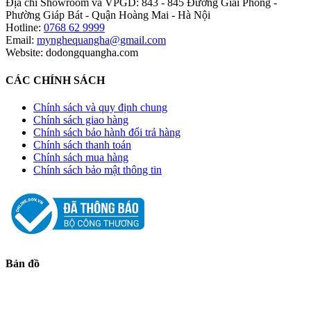
Địa chỉ Showroom và VPGD: 843 - 845 Đường Giải Phóng -
Phường Giáp Bát - Quận Hoàng Mai - Hà Nội
Hotline:
0768 62 9999
Email:
mynghequangha@gmail.com
Website: dodongquangha.com
CÁC CHÍNH SÁCH
Chính sách và quy định chung
Chính sách giao hàng
Chính sách bảo hành đổi trả hàng
Chính sách thanh toán
Chính sách mua hàng
Chính sách bảo mật thông tin
Bản đồ