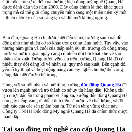
Cột mốc cho sự ra đời của thương hiệu đồng mỹ nghệ Quang Hà
được đánh dấu vào năm 2000. Đây cũng chính là thời khắc quan
trọng mà cả thế giới cùng chuyển mình sang một thiên niên kỷ mới
– thiên niên kỷ của sự sáng tạo và đổi mới không ngừng.
Ban đầu, Quang Hà chỉ được biết đến là một xưởng sản xuất đồ
đồng nhỏ như nhiều cơ sở khác trong cùng làng nghề. Tuy vậy, vào
những năm giữa và cuối của thập niên 90, thị trường đồ đồng trong
nước và nước ngoài ngày càng có nhiều đòi hỏi khắt khe về sản
phẩm sản xuất. Đứng trước yêu cầu trên, xưởng Quang Hà đã có
nhiều thay đổi đáng kể về nhân sự, quy mô sản xuất. Bên cạnh đó,
yếu tố kỹ thuật và hoạt động nâng cao tay nghề cho thợ thủ công
cũng đặc biệt được chú trọng.
Cùng với sự hội nhập và mở rộng, xưởng
đúc đồng Quang Hà
đã
vươn lên mạnh mẽ và trở thành cơ sở uy tín hàng đầu. Không chỉ
tạo được dấu ấn trong phạm vi làng xã, xưởng đúc đồng Quang Hà
còn gây tiếng vang ở nhiều tỉnh trên cả nước về chất lượng và độ
tinh xảo của các sản phẩm bán ra. Từ nền tảng vững chắc này,
Công ty TNHH Đúc đồng Mỹ nghệ Quang Hà đã chính thức được
thành lập.
Tại sao đồng mỹ nghệ cao cấp Quang Hà