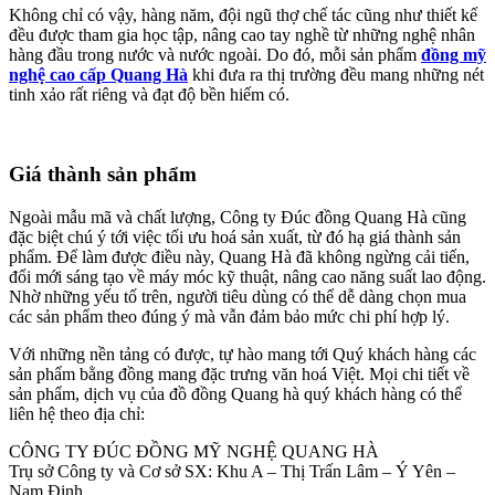
Không chỉ có vậy, hàng năm, đội ngũ thợ chế tác cũng như thiết kế
đều được tham gia học tập, nâng cao tay nghề từ những nghệ nhân
hàng đầu trong nước và nước ngoài. Do đó, mỗi sản phẩm
đồng mỹ
nghệ cao cấp Quang Hà
khi đưa ra thị trường đều mang những nét
tinh xảo rất riêng và đạt độ bền hiếm có.
Giá thành sản phẩm
Ngoài mẫu mã và chất lượng, Công ty Đúc đồng Quang Hà cũng
đặc biệt chú ý tới việc tối ưu hoá sản xuất, từ đó hạ giá thành sản
phẩm. Để làm được điều này, Quang Hà đã không ngừng cải tiến,
đổi mới sáng tạo về máy móc kỹ thuật, nâng cao năng suất lao động.
Nhờ những yếu tố trên, người tiêu dùng có thể dễ dàng chọn mua
các sản phẩm theo đúng ý mà vẫn đảm bảo mức chi phí hợp lý.
Với những nền tảng có được, tự hào mang tới Quý khách hàng các
sản phẩm bằng đồng mang đặc trưng văn hoá Việt. Mọi chi tiết về
sản phẩm, dịch vụ của đồ đồng Quang hà quý khách hàng có thể
liên hệ theo địa chỉ:
CÔNG TY ĐÚC ĐỒNG MỸ NGHỆ QUANG HÀ
Trụ sở Công ty và Cơ sở SX: Khu A – Thị Trấn Lâm – Ý Yên –
Nam Định