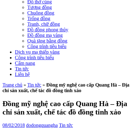
Đồ thờ cúng
Tượng đồng
Chuông đồng
Trống đồng
Tranh, chữ đồng
Đồ đồng phong thủy
Đồ đồng mạ vàng
Quà tặng bằng đồng
Công trình tiêu biểu
Dịch vụ mạ thiếp vàng
Công trình tiêu biểu
Cẩm nang
Tin tức
Liên hệ
Trang chủ
»
Tin tức
»
Đồng mỹ nghệ cao cấp Quang Hà – Địa
chỉ sản xuất, chế tác đồ đồng tinh xảo
Đồng mỹ nghệ cao cấp Quang Hà – Địa
chỉ sản xuất, chế tác đồ đồng tinh xảo
08/02/2018
dodongquangha
Tin tức