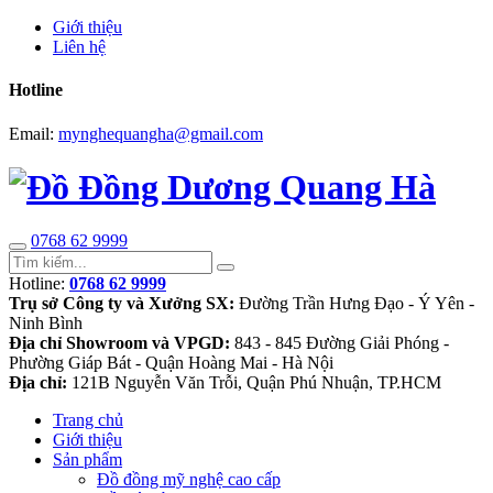
Giới thiệu
Liên hệ
Hotline
Email:
mynghequangha@gmail.com
0768 62 9999
Hotline:
0768 62 9999
Trụ sở Công ty và Xưởng SX:
Đường Trần Hưng Đạo - Ý Yên -
Ninh Bình
Địa chỉ Showroom và VPGD:
843 - 845 Đường Giải Phóng -
Phường Giáp Bát - Quận Hoàng Mai - Hà Nội
Địa chỉ:
121B Nguyễn Văn Trỗi, Quận Phú Nhuận, TP.HCM
Trang chủ
Giới thiệu
Sản phẩm
Đồ đồng mỹ nghệ cao cấp