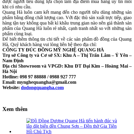
được người tiêu dùng lựa chọn làm địa điểm mua hàng uy tín mỗi
khi có nhu cầu.
Quang Hà luôn cam kết mang đến cho người tiêu dùng những sản
phẩm bằng đồng chất lượng cao. Với đặc thù sản xuất trực tiếp, giao
hàng tận tay không qua bất kì khâu trung gian nào nên giá thành sản
phẩm của Quang Hà luôn rẻ nhất, cạnh tranh nhất so với những sản
phẩm cùng loại.
Để biết thêm thông tin chi tiết về các sản phẩm đồ đồng của Quang
Hà, Quý khách hàng vui lòng liên hệ theo địa chỉ:
CÔNG TY ĐÚC ĐỒNG MỸ NGHỆ QUANG HÀ
Trụ sở Công ty và Cơ sở SX: Khu A – Thị Trấn Lâm – Ý Yên –
Nam Định
Địa chỉ Showroom và VPGD: Khu ĐT Đại Kim – Hoàng Mai –
Hà Nội
Hotline: 098 97 88888 / 0988 927 777
Email: mynghequangha@gmail.com
Website:
dodongquangha.com
Xem thêm