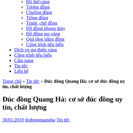
Đồ thờ cúng
Tượng đồng
Chuông đồng
Trống đồng
Tranh, chữ đồng
Đồ đồng phong thủy
Đồ đồng mạ vàng
Quà tặng bằng đồng
Công trình tiêu biểu
Dịch vụ mạ thiếp vàng
Công trình tiêu biểu
Cẩm nang
Tin tức
Liên hệ
Trang chủ
»
Tin tức
»
Đúc đồng Quang Hà: cơ sở đúc đồng uy
tín, chất lượng
Đúc đồng Quang Hà: cơ sở đúc đồng uy
tín, chất lượng
30/01/2018
dodongquangha
Tin tức