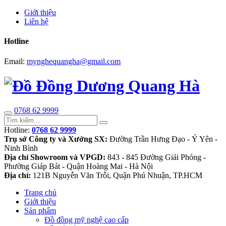
Giới thiệu
Liên hệ
Hotline
Email:
mynghequangha@gmail.com
0768 62 9999
Hotline:
0768 62 9999
Trụ sở Công ty và Xưởng SX:
Đường Trần Hưng Đạo - Ý Yên -
Ninh Bình
Địa chỉ Showroom và VPGD:
843 - 845 Đường Giải Phóng -
Phường Giáp Bát - Quận Hoàng Mai - Hà Nội
Địa chỉ:
121B Nguyễn Văn Trỗi, Quận Phú Nhuận, TP.HCM
Trang chủ
Giới thiệu
Sản phẩm
Đồ đồng mỹ nghệ cao cấp