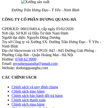
Đường Trần Hưng Đạo - Ý Yên - Ninh Bình
CÔNG TY CỔ PHẦN DƯƠNG QUANG HÀ
GPĐKKD: 0601194014, cấp ngày 05/02/2020
Nơi cấp: Sở KH và Đầu Tư tỉnh Nam Định
Người đại diện: Nguyễn Đăng Dương
Trụ sở Công ty và Xưởng SX: Đường Trần Hưng Đạo - Ý Yên -
Ninh Bình
Địa chỉ Showroom và VPGD: 843 - 845 Đường Giải Phóng -
Phường Giáp Bát - Quận Hoàng Mai - Hà Nội
Hotline:
0768 62 9999
Email:
mynghequangha@gmail.com
Website: dodongquangha.com
CÁC CHÍNH SÁCH
Chính sách và quy định chung
Chính sách giao hàng
Chính sách bảo hành đổi trả hàng
Chính sách thanh toán
Chính sách mua hàng