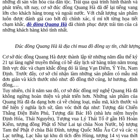
những di sản văn hóa của dân tộc. Trải qua quá trình hình thành và
phát triển, tới nay, cơ sở đúc đồng Quang Hà đã để lại tiếng vang
lớn cho khách hàng trong và ngoài nước. Với chất lượng sản phẩm
luôn được đánh giá cao bởi độ chính xác, tỉ mỉ tới từng họa tiết
chạm khắc,
đồ đồng Quang Hà
đã chinh phục được trái tim của cả
những khách hàng khó tính nhất.
Đúc đồng Quang Hà là địa chỉ mua đồ đồng uy tín, chất lượn
Cơ sở đúc đồng Quang Hà được thành lập từ những năm đầu thế kỷ
21 tại làng nghề truyền thống có bề dày lịch sử hàng trăm năm trong
lĩnh vực đúc và chạm khắc đồng đó là làng Vạn Điểm, Ý Yên, Nam
Định. Trước đây, cơ sở chỉ nhận làm những sản phẩm có mẫu mã
đơn giản và kích thước nhỏ như: đồ đồng thờ cúng, lư hương, đỉnh
đồng,…
Tuy nhiên, chỉ ít năm sau đó, cơ sở đúc đồng mỹ nghệ Quang Hà đã
không ngừng hoàn thiện và phát triển hơn. Những sản phẩm của
Quang Hà đã đa dạng hơn cả về chủng loại, mẫu mã, kích thước và
thể hiện ý nghĩa lịch sử, tầm vóc thời đại như: Tượng đài Chiến
Thắng Điện Biên Phủ, Tượng đài Bác Hồ (nhà lưu niệm huyện
Định Hóa, Thái Nguyên), Tượng vua Lý Thái Tổ ở gần Hồ Hoàn
Kiếm, tượng đồng Phật tổ Như Lai tại chùa Non Nước, bộ tượng
Tam thế Phật ở chùa Bái Đính, tượng Quốc Mẫu Âu Cơ và các vị
Lạc tướng, Lạc hầu tại khu di tích đền Hùng, tượng 14 vị vua thời