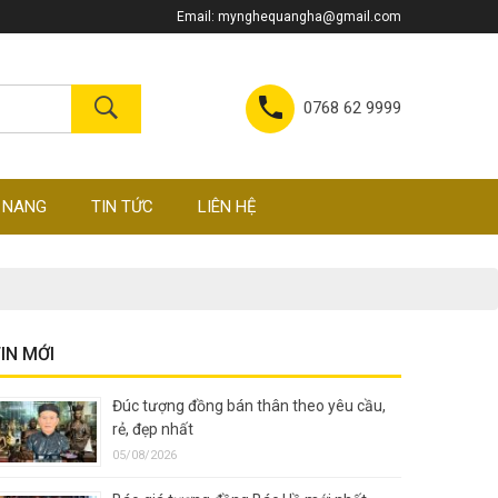
Email:
mynghequangha@gmail.com
0768 62 9999
 NANG
TIN TỨC
LIÊN HỆ
IN MỚI
Đúc tượng đồng bán thân theo yêu cầu,
rẻ, đẹp nhất
05/08/2026