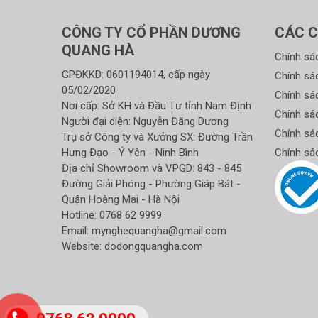
CÔNG TY CỔ PHẦN DƯƠNG
CÁC C
QUANG HÀ
Chính sá
GPĐKKD: 0601194014, cấp ngày
Chính sá
05/02/2020
Chính sá
Nơi cấp: Sở KH và Đầu Tư tỉnh Nam Định
Chính sá
Người đại diện: Nguyễn Đăng Dương
Chính sá
Trụ sở Công ty và Xưởng SX: Đường Trần
Hưng Đạo - Ý Yên - Ninh Bình
Chính sá
Địa chỉ Showroom và VPGD: 843 - 845
Đường Giải Phóng - Phường Giáp Bát -
Quận Hoàng Mai - Hà Nội
Hotline:
0768 62 9999
Email:
mynghequangha@gmail.com
Website: dodongquangha.com