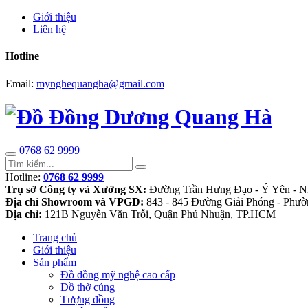
Giới thiệu
Liên hệ
Hotline
Email:
mynghequangha@gmail.com
0768 62 9999
Hotline:
0768 62 9999
Trụ sở Công ty và Xưởng SX:
Đường Trần Hưng Đạo - Ý Yên - N
Địa chỉ Showroom và VPGD:
843 - 845 Đường Giải Phóng - Phườ
Địa chỉ:
121B Nguyễn Văn Trỗi, Quận Phú Nhuận, TP.HCM
Trang chủ
Giới thiệu
Sản phẩm
Đồ đồng mỹ nghệ cao cấp
Đồ thờ cúng
Tượng đồng