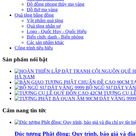
Đồ đồng phong thủy mạ vàng
Đồ thờ mạ vàng
Quà tặng bằng đồng
Vật phẩm quà tặng
Quà tặng nhân sự
Logo - Quốc Huy - Quốc Hiệu
Biển chức danh - Biển phòng
Các sản phẩm khác
Công trình tiêu biểu
Sản phẩm nổi bật
HÀ NAM
BỘ NGŨ SỰ DÁT VÀ
TƯỢNG CỤ L
Cẩm nang tin tức
Đúc tượng Phật đồng: Quy trình, báo giá và địa 