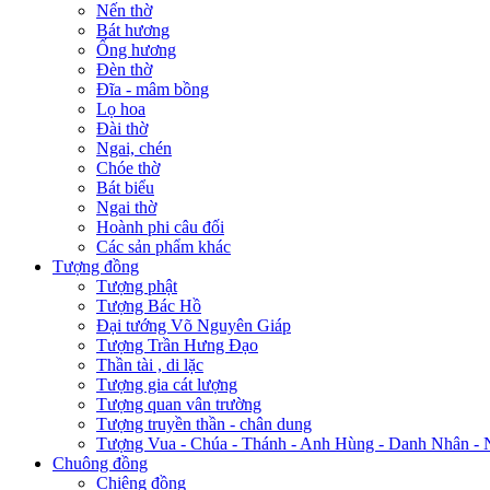
Nến thờ
Bát hương
Ống hương
Đèn thờ
Đĩa - mâm bồng
Lọ hoa
Đài thờ
Ngai, chén
Chóe thờ
Bát biểu
Ngai thờ
Hoành phi câu đối
Các sản phẩm khác
Tượng đồng
Tượng phật
Tượng Bác Hồ
Đại tướng Võ Nguyên Giáp
Tượng Trần Hưng Đạo
Thần tài , di lặc
Tượng gia cát lượng
Tượng quan vân trường
Tượng truyền thần - chân dung
Tượng Vua - Chúa - Thánh - Anh Hùng - Danh Nhân - 
Chuông đồng
Chiêng đồng