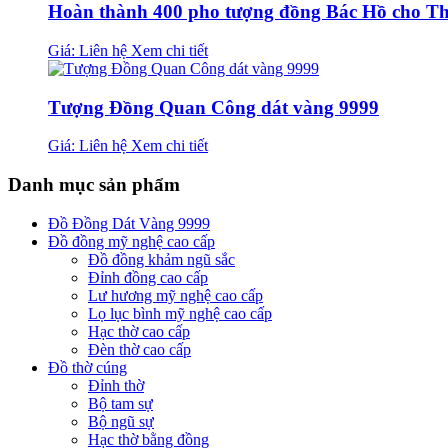
Hoàn thành 400 pho tượng đồng Bác Hồ cho Th
Giá: Liên hệ
Xem chi tiết
Tượng Đồng Quan Công dát vàng 9999
Giá: Liên hệ
Xem chi tiết
Danh mục sản phẩm
Đồ Đồng Dát Vàng 9999
Đồ đồng mỹ nghệ cao cấp
Đồ đồng khảm ngũ sắc
Đỉnh đồng cao cấp
Lư hương mỹ nghệ cao cấp
Lọ lục bình mỹ nghệ cao cấp
Hạc thờ cao cấp
Đèn thờ cao cấp
Đồ thờ cúng
Đỉnh thờ
Bộ tam sự
Bộ ngũ sự
Hạc thờ bằng đồng