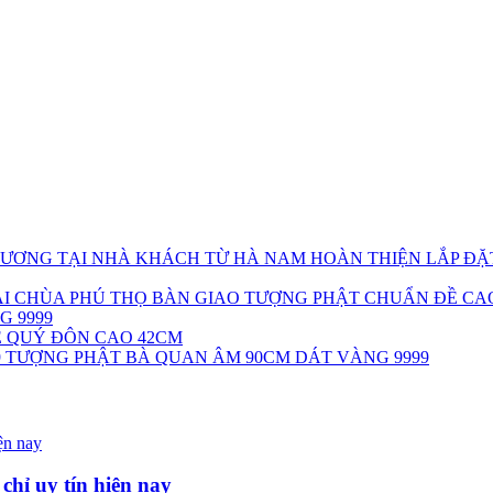
HOÀN THIỆN LẮP Đ
BÀN GIAO TƯỢNG PHẬT CHUẨN ĐỀ CAO
NG 9999
Ê QUÝ ĐÔN CAO 42CM
TƯỢNG PHẬT BÀ QUAN ÂM 90CM DÁT VÀNG 9999
chỉ uy tín hiện nay