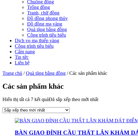
Chuông đồng
Trống đồng
Tranh, chữ đồng
Đồ đồng phong thủy
Đồ đồng mạ vàng
Quà tặng bằng đồng
Công trình tiêu biểu
Dịch vụ mạ thiếp vàng
Công trình tiêu biểu
Cẩm nang
Tin tức
Liên hệ
Trang chủ
/
Quà tặng bằng đồng
/ Các sản phẩm khác
Các sản phẩm khác
Hiển thị tất cả 7 kết quả
Đã sắp xếp theo mới nhất
BÀN GIAO ĐỈNH CẦU THẤT LÂN KHẢM DÁ