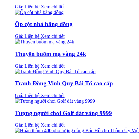
Giá: Liên hệ
Xem chi tiết
Ốp cột nhà bằng đồng
Giá: Liên hệ
Xem chi tiết
Thuyền buồm mạ vàng 24k
Giá: Liên hệ
Xem chi tiết
Tranh Đồng Vinh Quy Bái Tổ cao cấp
Giá: Liên hệ
Xem chi tiết
Tượng người chơi Golf dát vàng 9999
Giá: Liên hệ
Xem chi tiết