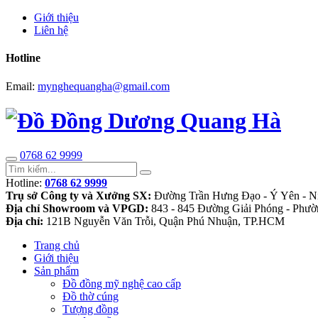
Giới thiệu
Liên hệ
Hotline
Email:
mynghequangha@gmail.com
0768 62 9999
Hotline:
0768 62 9999
Trụ sở Công ty và Xưởng SX:
Đường Trần Hưng Đạo - Ý Yên - N
Địa chỉ Showroom và VPGD:
843 - 845 Đường Giải Phóng - Phườ
Địa chỉ:
121B Nguyễn Văn Trỗi, Quận Phú Nhuận, TP.HCM
Trang chủ
Giới thiệu
Sản phẩm
Đồ đồng mỹ nghệ cao cấp
Đồ thờ cúng
Tượng đồng