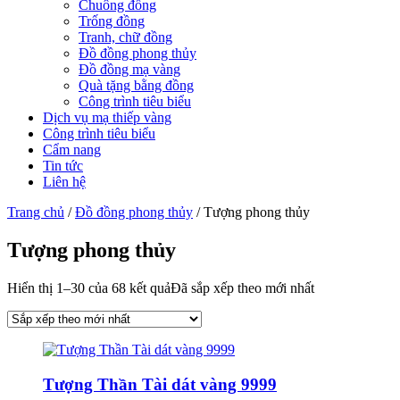
Chuông đồng
Trống đồng
Tranh, chữ đồng
Đồ đồng phong thủy
Đồ đồng mạ vàng
Quà tặng bằng đồng
Công trình tiêu biểu
Dịch vụ mạ thiếp vàng
Công trình tiêu biểu
Cẩm nang
Tin tức
Liên hệ
Trang chủ
/
Đồ đồng phong thủy
/ Tượng phong thủy
Tượng phong thủy
Hiển thị 1–30 của 68 kết quả
Đã sắp xếp theo mới nhất
Tượng Thần Tài dát vàng 9999