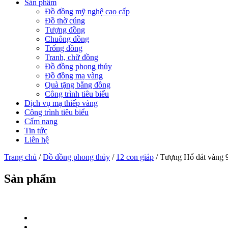
Sản phẩm
Đồ đồng mỹ nghệ cao cấp
Đồ thờ cúng
Tượng đồng
Chuông đồng
Trống đồng
Tranh, chữ đồng
Đồ đồng phong thủy
Đồ đồng mạ vàng
Quà tặng bằng đồng
Công trình tiêu biểu
Dịch vụ mạ thiếp vàng
Công trình tiêu biểu
Cẩm nang
Tin tức
Liên hệ
Trang chủ
/
Đồ đồng phong thủy
/
12 con giáp
/ Tượng Hổ dát vàng 
Sản phẩm