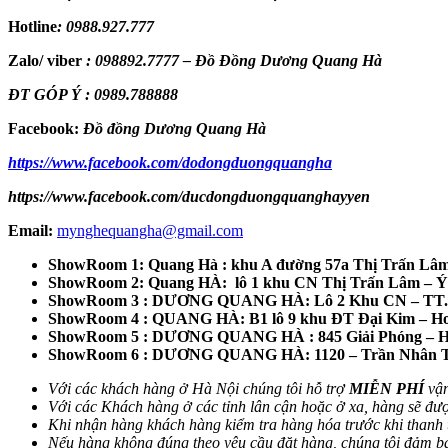
Hotline
:
0988.927.777
Zalo/ viber
:
098892.7777 – Đồ Đồng Dương Quang Hà
ĐT GÓP Ý : 0989.788888
Facebook:
Đồ đồng Dương Quang Hà
https://www.facebook.com/dodongduongquangha
https://www.facebook.com/ducdongduongquanghayyen
Email:
mynghequangha@gmail.com
ShowRoom 1: Quang Hà : khu A đường 57a Thị Trấn Lâ
ShowRoom 2: Quang HÀ: lô 1 khu CN Thị Trấn Lâm – 
ShowRoom 3 : DƯƠNG QUANG HÀ: Lô 2 Khu CN – TT. 
ShowRoom 4 : QUANG HÀ: B1 lô 9 khu ĐT Đại Kim – Ho
ShowRoom 5 : DƯƠNG QUANG HÀ : 845 Giải Phóng – H
ShowRoom 6 : DƯƠNG QUANG HÀ: 1120 – Trần Nhân Tôn
Với các khách hàng ở Hà Nội chúng tôi hỗ trợ
MIỄN PHÍ
vận
Với các Khách hàng ở các tỉnh lân cận hoặc ở xa, hàng sẽ đư
Khi nhận hàng khách hàng kiểm tra hàng hóa trước khi thanh 
Nếu hàng không đúng theo yêu cầu đặt hàng, chúng tôi đảm bảo