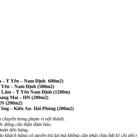
m – Ý Yên – Nam Định 600m2)
Ý Yên – Nam Định (500m2)
Lâm – Ý Yên Nam Định (1200m)
àng Mai – HN (200m2)
N (200m2)
g – Kiến An- Hải Phòng (200m2)
 chuyển trong phạm vi nội thành.
ợc đóng cẩn thận đảm bảo.
toán tiền hàng.
 khách hàng có quyền trả lại mà không cần phải chịu bất kỳ chi phí 