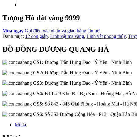
Tượng Hổ dát vàng 9999
Mua ngay
Gọi điện xác nhận và giao hàng tận nơi
Danh mục:
12 con giáp
,
Linh vật mạ vàng
,
Linh vật phong thủy
,
Tượ
ĐỒ ĐỒNG DƯƠNG QUANG HÀ
CS1:
Đường Trần Hưng Đạo - Ý Yên - Ninh Bình
CS2:
Đường Trần Hưng Đạo - Ý Yên - Ninh Bình
CS3:
Đường Trần Hưng Đạo - Ý Yên - Ninh Bình
CS4:
B1 Lô 9 Khu ĐT Đại Kim - Hoàng Mai, Hà N
CS5:
Số 843 - 845 Giải Phóng - Hoàng Mai - Hà Nộ
CS6:
Số 353 Đường Cộng Hòa - P13 - Quận Tân B
Mô tả