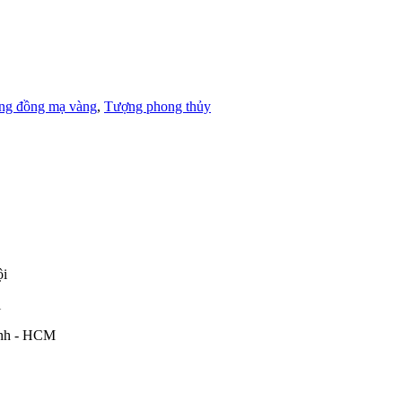
ng đồng mạ vàng
,
Tượng phong thủy
ội
i
ình - HCM