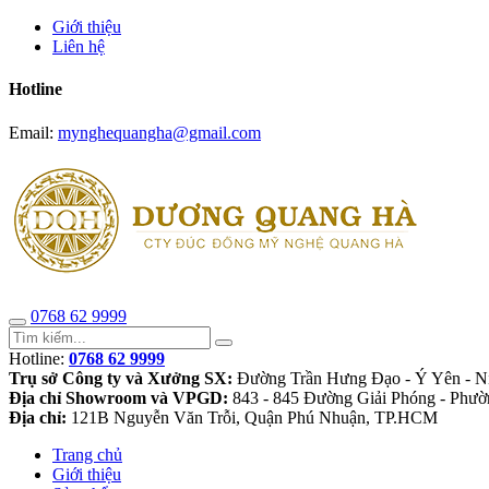
Giới thiệu
Liên hệ
Hotline
Email:
mynghequangha@gmail.com
0768 62 9999
Hotline:
0768 62 9999
Trụ sở Công ty và Xưởng SX:
Đường Trần Hưng Đạo - Ý Yên - N
Địa chỉ Showroom và VPGD:
843 - 845 Đường Giải Phóng - Phườ
Địa chỉ:
121B Nguyễn Văn Trỗi, Quận Phú Nhuận, TP.HCM
Trang chủ
Giới thiệu