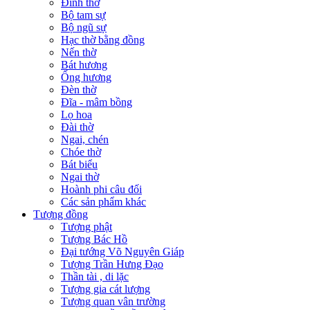
Đỉnh thờ
Bộ tam sự
Bộ ngũ sự
Hạc thờ bằng đồng
Nến thờ
Bát hương
Ống hương
Đèn thờ
Đĩa - mâm bồng
Lọ hoa
Đài thờ
Ngai, chén
Chóe thờ
Bát biểu
Ngai thờ
Hoành phi câu đối
Các sản phẩm khác
Tượng đồng
Tượng phật
Tượng Bác Hồ
Đại tướng Võ Nguyên Giáp
Tượng Trần Hưng Đạo
Thần tài , di lặc
Tượng gia cát lượng
Tượng quan vân trường