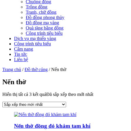
Chuông đồng
Trống đồng
Tranh, chữ đồng
Đồ đồng phong thủy
Đồ đồng mạ vàng
Quà tặng bằng đồng
Công trình tiêu biểu
Dịch vụ mạ thiếp vàng
Công trình tiêu biểu
Cẩm nang
Tin tức
Liên hệ
Trang chủ
/
Đồ thờ cúng
/ Nến thờ
Nến thờ
Hiển thị tất cả 3 kết quả
Đã sắp xếp theo mới nhất
Nến thờ đồng đỏ khảm tam khí