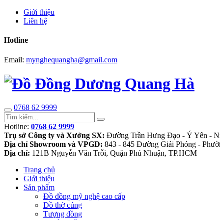
Giới thiệu
Liên hệ
Hotline
Email:
mynghequangha@gmail.com
0768 62 9999
Hotline:
0768 62 9999
Trụ sở Công ty và Xưởng SX:
Đường Trần Hưng Đạo - Ý Yên - N
Địa chỉ Showroom và VPGD:
843 - 845 Đường Giải Phóng - Phườ
Địa chỉ:
121B Nguyễn Văn Trỗi, Quận Phú Nhuận, TP.HCM
Trang chủ
Giới thiệu
Sản phẩm
Đồ đồng mỹ nghệ cao cấp
Đồ thờ cúng
Tượng đồng