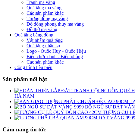
Tranh mạ vàng
Quà tặng mạ vàng
Các sản phẩm khác
Tượng đồng mạ vàng
Đồ đồng phong thủy mạ vàng
Đồ thờ mạ vàng
Quà tặng bằng đồng
Vật phẩm quà tặng
Quà tặng nhân sự
Logo - Quốc Huy - Quốc Hiệu
Biển chức danh - Biển phòng
Các sản phẩm khác
Công trình tiêu biểu
Sản phẩm nổi bật
HÀ NAM
BỘ NGŨ SỰ DÁT VÀ
TƯỢNG CỤ L
Cẩm nang tin tức