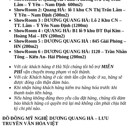
Lâm – Ý Yên – Nam Định 600m2)
ShowRoom 2: Quang HÀ: lô 1 khu CN Thị Trấn Lâm –
Ý Yên – Nam Định (500m2)
ShowRoom 3 : DƯƠNG QUANG HÀ: Lô 2 Khu CN –
TT. Lâm – Ý Yên Nam Định (1200m)
ShowRoom 4 : QUANG HÀ: B1 lô 9 khu ĐT Đại Kim –
Hoàng Mai – HN (200m2)
ShowRoom 5 : DƯƠNG QUANG HÀ : 845 Giải Phóng –
HN (200m2)
ShowRoom 6 : DƯƠNG QUANG HÀ: 1120 – Trần Nhân
Tông – Kiến An- Hải Phòng (200m2)
Với các khách hàng ở Hà Nội chúng tôi hỗ trợ
MIỄN
PHÍ
vận chuyển trong phạm vi nội thành.
Với các Khách hàng ở các tỉnh lân cận hoặc ở xa, hàng sẽ
được đóng cẩn thận đảm bảo.
Khi nhận hàng khách hàng kiểm tra hàng hóa trước khi
thanh toán tiền hàng.
Nếu hàng không đúng theo yêu cầu đặt hàng, chúng tôi đảm
bảo khách hàng có quyền trả lại mà không cần phải chịu bất
kỳ chi phí nào.
ĐỒ ĐỒNG MỸ NGHỆ DƯƠNG QUANG HÀ – LƯU
TRUYỀN VĂN HÓA VIỆT