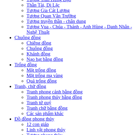
Thần Tài, Di Lặc
Tượng Gia Cát Lượng
Tượng Quan Vân Trường
Tượng truyền thần - chân dung
Tượng Vua - Chúa - Thánh - Anh Hùng - Danh Nhân -
Nghệ Thuật
Chuông đồng
Chiêng đồng
Chuông đồng
Khánh đồng
Nạo bạt bằng đồng
Trống đồng
Mặt trống đồng
Mặt trống mạ vàng
Quả trống đồng
Tranh, chữ đồng
Tranh phong cảnh bằng đồng
Tranh phong thủy bằng đồng
Tranh tứ quý
Tranh chữ bằng đồng
Các sản phẩm khác
Đồ đồng phong thủy
12 con giáp
Linh vật phong thủy