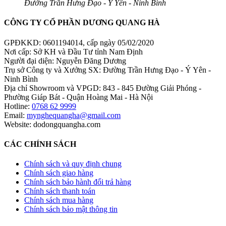
Đường Trần Hưng Đạo - Ý Yên - Ninh Bình
CÔNG TY CỔ PHẦN DƯƠNG QUANG HÀ
GPĐKKD: 0601194014, cấp ngày 05/02/2020
Nơi cấp: Sở KH và Đầu Tư tỉnh Nam Định
Người đại diện: Nguyễn Đăng Dương
Trụ sở Công ty và Xưởng SX: Đường Trần Hưng Đạo - Ý Yên -
Ninh Bình
Địa chỉ Showroom và VPGD: 843 - 845 Đường Giải Phóng -
Phường Giáp Bát - Quận Hoàng Mai - Hà Nội
Hotline:
0768 62 9999
Email:
mynghequangha@gmail.com
Website: dodongquangha.com
CÁC CHÍNH SÁCH
Chính sách và quy định chung
Chính sách giao hàng
Chính sách bảo hành đổi trả hàng
Chính sách thanh toán
Chính sách mua hàng
Chính sách bảo mật thông tin