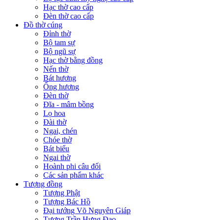
Hạc thờ cao cấp
Đèn thờ cao cấp
Đồ thờ cúng
Đỉnh thờ
Bộ tam sự
Bộ ngũ sự
Hạc thờ bằng đồng
Nến thờ
Bát hương
Ống hương
Đèn thờ
Đĩa - mâm bồng
Lọ hoa
Đài thờ
Ngai, chén
Chóe thờ
Bát biểu
Ngai thờ
Hoành phi câu đối
Các sản phẩm khác
Tượng đồng
Tượng Phật
Tượng Bác Hồ
Đại tướng Võ Nguyên Giáp
Tượng Trần Hưng Đạo