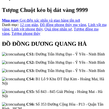
Tượng Chuột kéo bị dát vàng 9999
Mua ngay
Gọi điện xác nhận và giao hàng tận nơi
Danh mục:
12 con giáp
,
Đồ đồng phong thủy mạ vàng
,
Linh vật mạ
vàng
,
Linh vật phong thủy
,
Quà tặng nhân sự
,
Tượng đồng mạ
vàng
,
Tượng phong thủy
ĐỒ ĐỒNG DƯƠNG QUANG HÀ
CS1:
Đường Trần Hưng Đạo - Ý Yên - Ninh Bình
CS2:
Đường Trần Hưng Đạo - Ý Yên - Ninh Bình
CS3:
Đường Trần Hưng Đạo - Ý Yên - Ninh Bình
CS4:
B1 Lô 9 Khu ĐT Đại Kim - Hoàng Mai, Hà
Nội
CS5:
Số 843 - 845 Giải Phóng - Hoàng Mai - Hà
Nội
CS6:
Số 353 Đường Cộng Hòa - P13 - Quận Tân
Bình - HCM