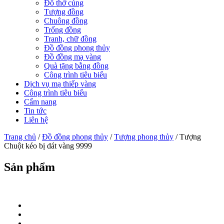
Đồ thờ cúng
Tượng đồng
Chuông đồng
Trống đồng
Tranh, chữ đồng
Đồ đồng phong thủy
Đồ đồng mạ vàng
Quà tặng bằng đồng
Công trình tiêu biểu
Dịch vụ mạ thiếp vàng
Công trình tiêu biểu
Cẩm nang
Tin tức
Liên hệ
Trang chủ
/
Đồ đồng phong thủy
/
Tượng phong thủy
/ Tượng
Chuột kéo bị dát vàng 9999
Sản phẩm