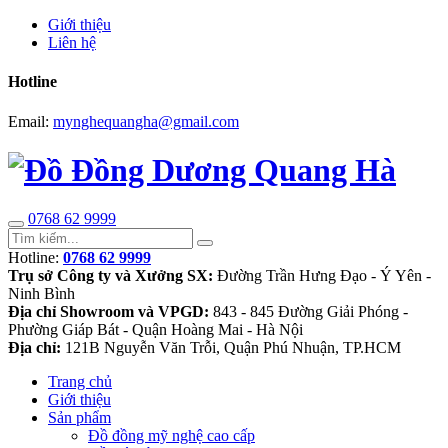
Giới thiệu
Liên hệ
Hotline
Email:
mynghequangha@gmail.com
0768 62 9999
Hotline:
0768 62 9999
Trụ sở Công ty và Xưởng SX:
Đường Trần Hưng Đạo - Ý Yên -
Ninh Bình
Địa chỉ Showroom và VPGD:
843 - 845 Đường Giải Phóng -
Phường Giáp Bát - Quận Hoàng Mai - Hà Nội
Địa chỉ:
121B Nguyễn Văn Trỗi, Quận Phú Nhuận, TP.HCM
Trang chủ
Giới thiệu
Sản phẩm
Đồ đồng mỹ nghệ cao cấp