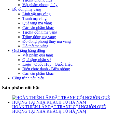
Tượng phong thủy
Vật phẩm phong thủy
Đồ đồng mạ vàng
Linh vật mạ vàng
Tranh mạ vàng
Quà tặng mạ vàng
Các sản phẩm khác
Tượng đồng mạ vàng
Trống đồng mạ vàng
Đồ đồng phong thủy mạ vàng
Đồ thờ mạ vàng
Quà tặng bằng đồng
Vật phẩm quà tặng
Quà tặng nhân sự
Logo - Quốc Huy - Quốc Hiệu
Biển chức danh - Biển phòng
Các sản phẩm khác
Công trình tiêu biểu
Sản phẩm nổi bật
HOÀN THIỆN LẮP ĐẶT TRANH CỘI NGUỒN QUÊ
HƯƠNG TẠI NHÀ KHÁCH TỪ HÀ NAM