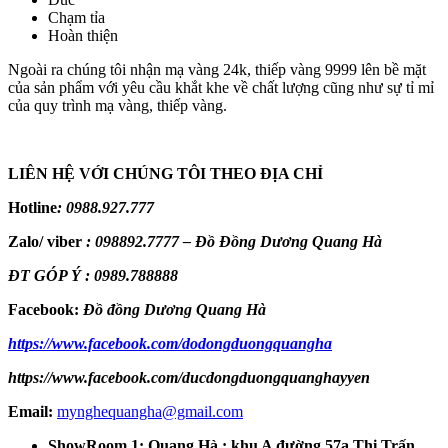
Chạm tỉa
Hoàn thiện
Ngoài ra chúng tôi nhận mạ vàng 24k, thiếp vàng 9999 lên bề mặt
của sản phẩm với yêu cầu khắt khe về chất lượng cũng như sự tỉ mỉ
của quy trình mạ vàng, thiếp vàng.
LIÊN HỆ VỚI CHÚNG TÔI THEO ĐỊA CHỈ
Hotline
:
0988.927.777
Zalo/ viber
:
098892.7777 – Đồ Đồng Dương Quang Hà
ĐT GÓP Ý : 0989.788888
Facebook:
Đồ đồng Dương Quang Hà
https://www.facebook.com/dodongduongquangha
https://www.facebook.com/ducdongduongquanghayyen
Email:
mynghequangha@gmail.com
ShowRoom 1: Quang Hà : khu A đường 57a Thị Trấn