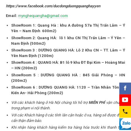
https://www.facebook.com/ducdongduongquanghayyen
Email:
mynghequangha@gmail.com
ShowRoom 1: Quang Hà : khu A đường 57a Thị Trấn Lâm – Ý
Yên – Nam Định 600m2)
ShowRoom 2: Quang HÀ: lô 1 khu CN Thị Trấn Lâm – Ý Yên –
Nam Định (500m2)
ShowRoom 3 : DƯƠNG QUANG HÀ: Lô 2 Khu CN – TT. Lâm – Ý
Yên Nam Định (1200m)
ShowRoom 4 : QUANG HÀ: B1 lô 9 khu ĐT Đại Kim – Hoàng Mai
– HN (200m2)
ShowRoom 5 : DƯƠNG QUANG HÀ : 845 Giải Phóng – HN
(200m2)
ShowRoom 6 : DƯƠNG QUANG HÀ: 1120 – Trần Nhân Tông –
Kiến An- Hải Phòng (200m2)
Với các khách hàng ở Hà Nội chúng tôi hỗ trợ
MIỄN PHÍ
vận chuyển
trong phạm vi nội thành.
Với các Khách hàng ở các tỉnh lân cận hoặc ở xa, hàng sẽ được đóng
cẩn thận đảm bảo.
Khi nhận hàng khách hàng kiểm tra hàng hóa trước khi thanh toán