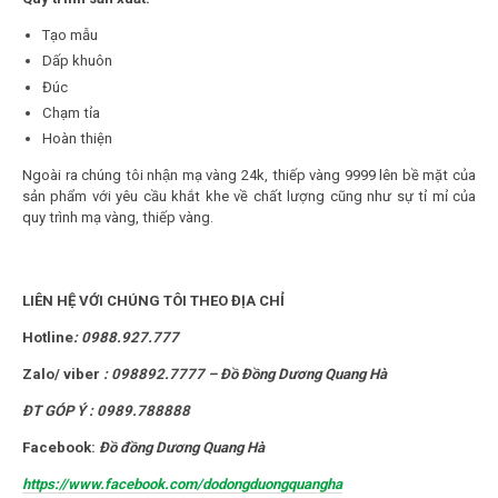
Tạo mẫu
Dấp khuôn
Đúc
Chạm tỉa
Hoàn thiện
Ngoài ra chúng tôi nhận mạ vàng 24k, thiếp vàng 9999 lên bề mặt của
sản phẩm với yêu cầu khắt khe về chất lượng cũng như sự tỉ mỉ của
quy trình mạ vàng, thiếp vàng.
LIÊN HỆ VỚI CHÚNG TÔI THEO ĐỊA CHỈ
Hotline
:
0988.927.777
Zalo/ viber
:
098892.7777 – Đồ Đồng Dương Quang Hà
ĐT GÓP Ý : 0989.788888
Facebook:
Đồ đồng Dương Quang Hà
https://www.facebook.com/dodongduongquangha