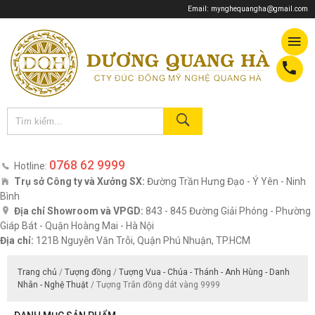
Email:
mynghequangha@gmail.com
0768 62 9999
Hotline:
Trụ sở Công ty và Xưởng SX:
Đường Trần Hưng Đạo - Ý Yên - Ninh
Bình
Địa chỉ Showroom và VPGD:
843 - 845 Đường Giải Phóng - Phường
Giáp Bát - Quận Hoàng Mai - Hà Nội
Địa chỉ:
121B Nguyễn Văn Trỗi, Quận Phú Nhuận, TP.HCM
Trang chủ
/
Tượng đồng
/
Tượng Vua - Chúa - Thánh - Anh Hùng - Danh
Nhân - Nghệ Thuật
/ Tượng Trân đồng dát vàng 9999