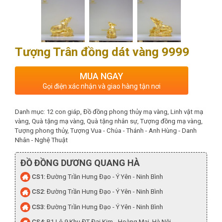
Tượng Trân đồng dát vàng 9999
MUA NGAY
Gọi điện xác nhận và giao hàng tận nơi
Danh mục:
12 con giáp
,
Đồ đồng phong thủy mạ vàng
,
Linh vật mạ
vàng
,
Quà tặng mạ vàng
,
Quà tặng nhân sự
,
Tượng đồng mạ vàng
,
Tượng phong thủy
,
Tượng Vua - Chúa - Thánh - Anh Hùng - Danh
Nhân - Nghệ Thuật
ĐỒ ĐỒNG DƯƠNG QUANG HÀ
CS1:
Đường Trần Hưng Đạo - Ý Yên - Ninh Bình
CS2:
Đường Trần Hưng Đạo - Ý Yên - Ninh Bình
CS3:
Đường Trần Hưng Đạo - Ý Yên - Ninh Bình
CS4:
B1 Lô 9 Khu ĐT Đại Kim - Hoàng Mai, Hà Nội