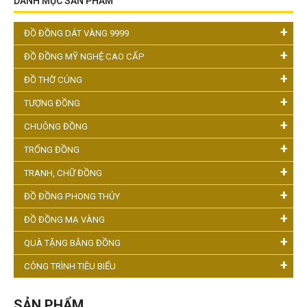
DANH MỤC SẢN PHẨM
ĐỒ ĐỒNG DÁT VÀNG 9999
ĐỒ ĐỒNG MỸ NGHỆ CAO CẤP
ĐỒ THỜ CÚNG
TƯỢNG ĐỒNG
CHUÔNG ĐỒNG
TRỐNG ĐỒNG
TRANH, CHỮ ĐỒNG
ĐỒ ĐỒNG PHONG THỦY
ĐỒ ĐỒNG MẠ VÀNG
QUÀ TẶNG BẰNG ĐỒNG
CÔNG TRÌNH TIÊU BIỂU
SẢN PHẨM