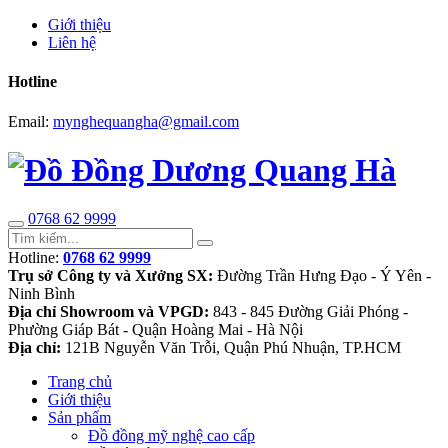
Giới thiệu
Liên hệ
Hotline
Email:
mynghequangha@gmail.com
0768 62 9999
Hotline:
0768 62 9999
Trụ sở Công ty và Xưởng SX:
Đường Trần Hưng Đạo - Ý Yên -
Ninh Bình
Địa chỉ Showroom và VPGD:
843 - 845 Đường Giải Phóng -
Phường Giáp Bát - Quận Hoàng Mai - Hà Nội
Địa chỉ:
121B Nguyễn Văn Trỗi, Quận Phú Nhuận, TP.HCM
Trang chủ
Giới thiệu
Sản phẩm
Đồ đồng mỹ nghệ cao cấp