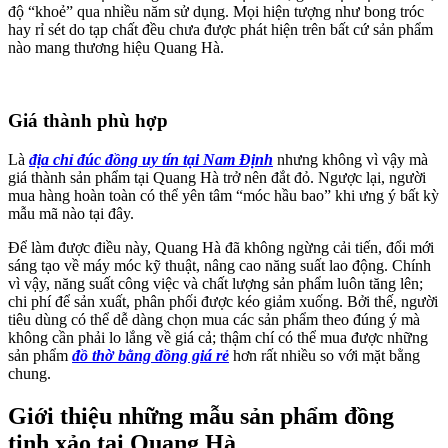
độ “khoẻ” qua nhiều năm sử dụng. Mọi hiện tượng như bong tróc
hay rỉ sét do tạp chất đều chưa được phát hiện trên bất cứ sản phẩm
nào mang thương hiệu Quang Hà.
Giá thành phù hợp
Là
địa chỉ đúc đồng uy tín tại Nam Định
nhưng không vì vậy mà
giá thành sản phẩm tại Quang Hà trở nên đắt đỏ. Ngược lại, người
mua hàng hoàn toàn có thể yên tâm “móc hầu bao” khi ưng ý bất kỳ
mẫu mã nào tại đây.
Để làm được điều này, Quang Hà đã không ngừng cải tiến, đổi mới
sáng tạo về máy móc kỹ thuật, nâng cao năng suất lao động. Chính
vì vậy, năng suất công việc và chất lượng sản phẩm luôn tăng lên;
chi phí để sản xuất, phân phối được kéo giảm xuống. Bởi thế, người
tiêu dùng có thể dễ dàng chọn mua các sản phẩm theo đúng ý mà
không cần phải lo lắng về giá cả; thậm chí có thể mua được những
sản phẩm
đồ thờ bằng đồng giá rẻ
hơn rất nhiều so với mặt bằng
chung.
Giới thiệu những mẫu sản phẩm đồng
tinh xảo tại Quang Hà