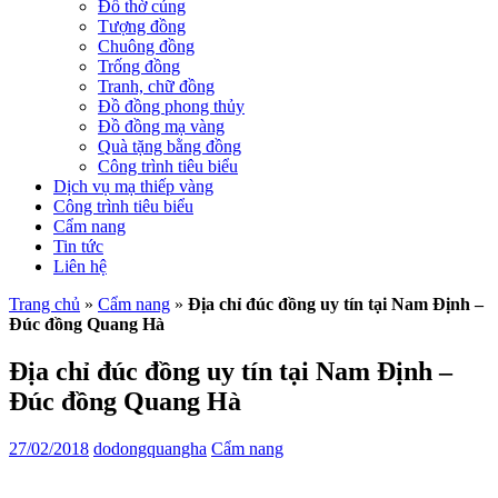
Đồ thờ cúng
Tượng đồng
Chuông đồng
Trống đồng
Tranh, chữ đồng
Đồ đồng phong thủy
Đồ đồng mạ vàng
Quà tặng bằng đồng
Công trình tiêu biểu
Dịch vụ mạ thiếp vàng
Công trình tiêu biểu
Cẩm nang
Tin tức
Liên hệ
Trang chủ
»
Cẩm nang
»
Địa chỉ đúc đồng uy tín tại Nam Định –
Đúc đồng Quang Hà
Địa chỉ đúc đồng uy tín tại Nam Định –
Đúc đồng Quang Hà
27/02/2018
dodongquangha
Cẩm nang