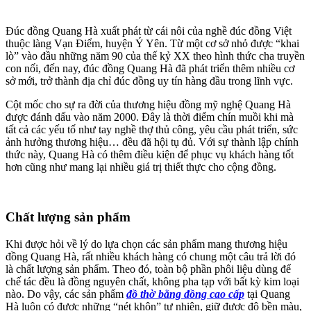
Đúc đồng Quang Hà xuất phát từ cái nôi của nghề đúc đồng Việt
thuộc làng Vạn Điểm, huyện Ý Yên. Từ một cơ sở nhỏ được “khai
lò” vào đầu những năm 90 của thế kỷ XX theo hình thức cha truyền
con nối, đến nay, đúc đồng Quang Hà đã phát triển thêm nhiều cơ
sở mới, trở thành địa chỉ đúc đồng uy tín hàng đầu trong lĩnh vực.
Cột mốc cho sự ra đời của thương hiệu đồng mỹ nghệ Quang Hà
được đánh dấu vào năm 2000. Đây là thời điểm chín muồi khi mà
tất cả các yếu tố như tay nghề thợ thủ công, yêu cầu phát triển, sức
ảnh hưởng thương hiệu… đều đã hội tụ đủ. Với sự thành lập chính
thức này, Quang Hà có thêm điều kiện để phục vụ khách hàng tốt
hơn cũng như mang lại nhiều giá trị thiết thực cho cộng đồng.
Chất lượng sản phẩm
Khi được hỏi về lý do lựa chọn các sản phẩm mang thương hiệu
đồng Quang Hà, rất nhiều khách hàng có chung một câu trả lời đó
là chất lượng sản phẩm. Theo đó, toàn bộ phần phôi liệu dùng để
chế tác đều là đồng nguyên chất, không pha tạp với bất kỳ kim loại
nào. Do vậy, các sản phẩm
đồ thờ bằng đồng cao cấp
tại Quang
Hà luôn có được những “nét khôn” tự nhiên, giữ được độ bền màu,