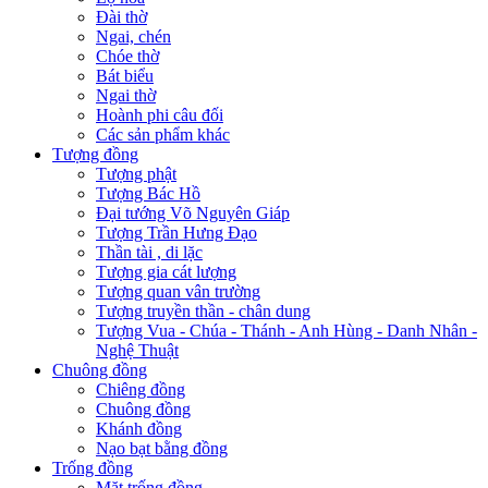
Đài thờ
Ngai, chén
Chóe thờ
Bát biểu
Ngai thờ
Hoành phi câu đối
Các sản phẩm khác
Tượng đồng
Tượng phật
Tượng Bác Hồ
Đại tướng Võ Nguyên Giáp
Tượng Trần Hưng Đạo
Thần tài , di lặc
Tượng gia cát lượng
Tượng quan vân trường
Tượng truyền thần - chân dung
Tượng Vua - Chúa - Thánh - Anh Hùng - Danh Nhân -
Nghệ Thuật
Chuông đồng
Chiêng đồng
Chuông đồng
Khánh đồng
Nạo bạt bằng đồng
Trống đồng
Mặt trống đồng