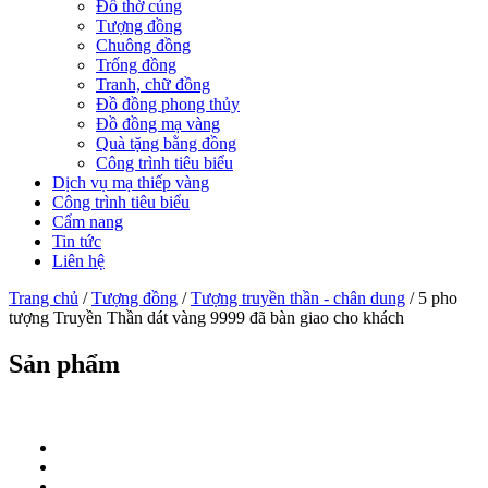
Đồ thờ cúng
Tượng đồng
Chuông đồng
Trống đồng
Tranh, chữ đồng
Đồ đồng phong thủy
Đồ đồng mạ vàng
Quà tặng bằng đồng
Công trình tiêu biểu
Dịch vụ mạ thiếp vàng
Công trình tiêu biểu
Cẩm nang
Tin tức
Liên hệ
Trang chủ
/
Tượng đồng
/
Tượng truyền thần - chân dung
/ 5 pho
tượng Truyền Thần dát vàng 9999 đã bàn giao cho khách
Sản phẩm