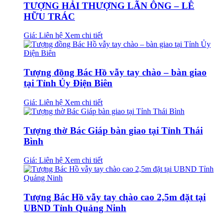
TƯỢNG HẢI THƯỢNG LÃN ÔNG – LÊ
HỮU TRÁC
Giá: Liên hệ
Xem chi tiết
Tượng đồng Bác Hồ vẫy tay chào – bàn giao
tại Tỉnh Ủy Điện Biên
Giá: Liên hệ
Xem chi tiết
Tượng thờ Bác Giáp bàn giao tại Tỉnh Thái
Bình
Giá: Liên hệ
Xem chi tiết
Tượng Bác Hồ vẫy tay chào cao 2,5m đặt tại
UBND Tỉnh Quảng Ninh