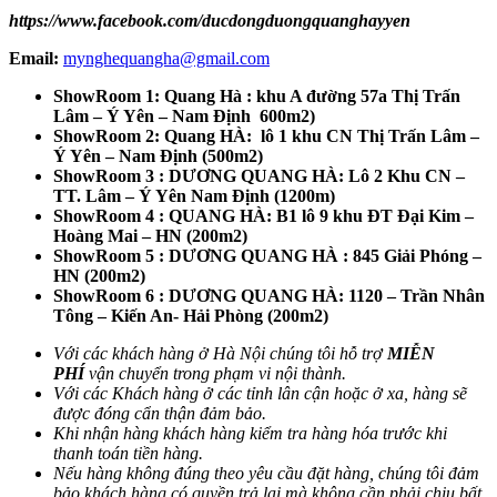
https://www.facebook.com/ducdongduongquanghayyen
Email:
mynghequangha@gmail.com
ShowRoom 1: Quang Hà : khu A đường 57a Thị Trấn
Lâm – Ý Yên – Nam Định 600m2)
ShowRoom 2: Quang HÀ: lô 1 khu CN Thị Trấn Lâm –
Ý Yên – Nam Định (500m2)
ShowRoom 3 : DƯƠNG QUANG HÀ: Lô 2 Khu CN –
TT. Lâm – Ý Yên Nam Định (1200m)
ShowRoom 4 : QUANG HÀ: B1 lô 9 khu ĐT Đại Kim –
Hoàng Mai – HN (200m2)
ShowRoom 5 : DƯƠNG QUANG HÀ : 845 Giải Phóng –
HN
(200m2)
ShowRoom 6 : DƯƠNG QUANG HÀ: 1120 – Trần Nhân
Tông – Kiến An- Hải Phòng (200m2)
Với các khách hàng ở Hà Nội chúng tôi hỗ trợ
MIỄN
PHÍ
vận chuyển trong phạm vi nội thành.
Với các Khách hàng ở các tỉnh lân cận hoặc ở xa, hàng sẽ
được đóng cẩn thận đảm bảo.
Khi nhận hàng khách hàng kiểm tra hàng hóa trước khi
thanh toán tiền hàng.
Nếu hàng không đúng theo yêu cầu đặt hàng, chúng tôi đảm
bảo khách hàng có quyền trả lại mà không cần phải chịu bất