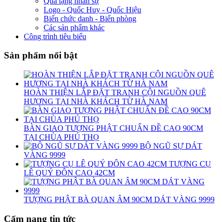
Quà tặng nhân sự
Logo - Quốc Huy - Quốc Hiệu
Biển chức danh - Biển phòng
Các sản phẩm khác
Công trình tiêu biểu
Sản phẩm nổi bật
HOÀN THIỆN LẮP ĐẶT TRANH CỘI NGUỒN QUÊ
HƯƠNG TẠI NHÀ KHÁCH TỪ HÀ NAM
BÀN GIAO TƯỢNG PHẬT CHUẨN ĐỀ CAO 90CM
TẠI CHÙA PHÚ THỌ
BỘ NGŨ SỰ DÁT
VÀNG 9999
TƯỢNG CỤ
LÊ QUÝ ĐÔN CAO 42CM
TƯỢNG PHẬT BÀ QUAN ÂM 90CM DÁT VÀNG 9999
Cẩm nang tin tức