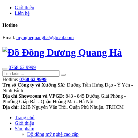
Giới thiệu
Liên hệ
Hotline
Email:
mynghequangha@gmail.com
0768 62 9999
Hotline:
0768 62 9999
Trụ sở Công ty và Xưởng SX:
Đường Trần Hưng Đạo - Ý Yên -
Ninh Bình
Địa chỉ Showroom và VPGD:
843 - 845 Đường Giải Phóng -
Phường Giáp Bát - Quận Hoàng Mai - Hà Nội
Địa chỉ:
121B Nguyễn Văn Trỗi, Quận Phú Nhuận, TP.HCM
Trang chủ
Giới thiệu
Sản phẩm
Đồ đồng mỹ nghệ cao cấp