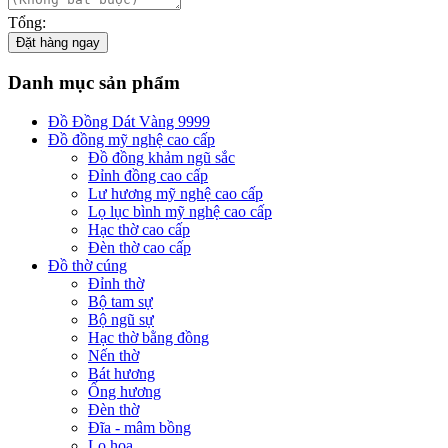
Tổng:
Đặt hàng ngay
Danh mục sản phẩm
Đồ Đồng Dát Vàng 9999
Đồ đồng mỹ nghệ cao cấp
Đồ đồng khảm ngũ sắc
Đỉnh đồng cao cấp
Lư hương mỹ nghệ cao cấp
Lọ lục bình mỹ nghệ cao cấp
Hạc thờ cao cấp
Đèn thờ cao cấp
Đồ thờ cúng
Đỉnh thờ
Bộ tam sự
Bộ ngũ sự
Hạc thờ bằng đồng
Nến thờ
Bát hương
Ống hương
Đèn thờ
Đĩa - mâm bồng
Lọ hoa