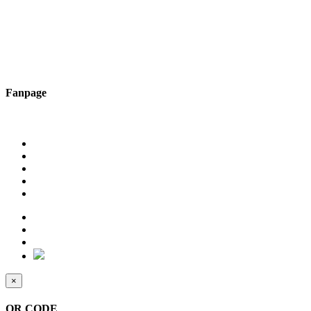
Fanpage
×
QR CODE