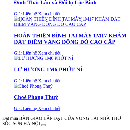
Đỉnh Thất Lân và Đôi lọ Lộc Bình
Giá: Liên hệ
Xem chi tiết
HOÀN THIỆN ĐỈNH TAI MÂY 1M17 KHẢM
DÁT ĐIỂM VÀNG ĐỒNG ĐỎ CAO CẤP
Giá: Liên hệ
Xem chi tiết
LƯ HƯƠNG 1M6 PHỚT NỈ
Giá: Liên hệ
Xem chi tiết
Choé Phong Thuỷ
Giá: Liên hệ
Xem chi tiết
Đặt mua BÀN GIAO LẮP ĐẶT CỬA VÕNG TẠI NHÀ THỜ
SÓC SƠN HÀ NỘI