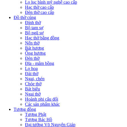
Lọ lục bình mỹ nghệ cao cấp
Hạc thờ cao cấp
Đèn thờ cao cấp
Đồ thờ cúng
Đỉnh thờ
Bộ tam sự
Bộ ngũ sự
Hạc thờ bằng đồng
Nến thờ
Bát hương
Ống hương
Đèn thờ
Đĩa - mâm bồng
Lọ hoa
Đài thờ
Ngai, chén
Chóe thờ
Bát biểu
Ngai thờ
Hoành phi câu đối
Các sản phẩm khác
Tượng đồng
Tượng Phật
Tượng Bác Hồ
Đại tướng Võ Nguyên Giáp