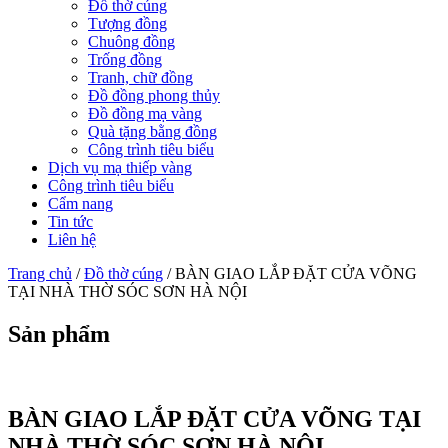
Đồ thờ cúng
Tượng đồng
Chuông đồng
Trống đồng
Tranh, chữ đồng
Đồ đồng phong thủy
Đồ đồng mạ vàng
Quà tặng bằng đồng
Công trình tiêu biểu
Dịch vụ mạ thiếp vàng
Công trình tiêu biểu
Cẩm nang
Tin tức
Liên hệ
Trang chủ
/
Đồ thờ cúng
/ BÀN GIAO LẮP ĐẶT CỬA VÕNG
TẠI NHÀ THỜ SÓC SƠN HÀ NỘI
Sản phẩm
BÀN GIAO LẮP ĐẶT CỬA VÕNG TẠI
NHÀ THỜ SÓC SƠN HÀ NỘI