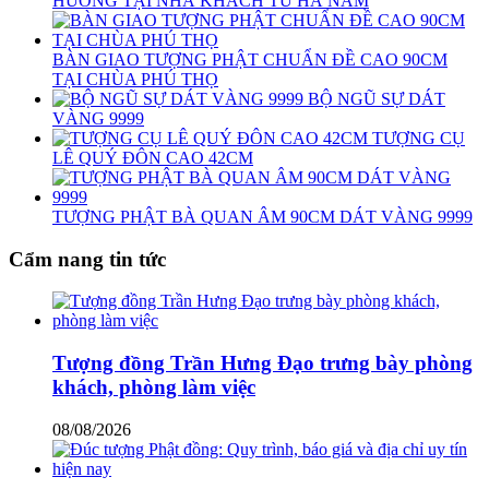
HƯƠNG TẠI NHÀ KHÁCH TỪ HÀ NAM
BÀN GIAO TƯỢNG PHẬT CHUẨN ĐỀ CAO 90CM
TẠI CHÙA PHÚ THỌ
BỘ NGŨ SỰ DÁT
VÀNG 9999
TƯỢNG CỤ
LÊ QUÝ ĐÔN CAO 42CM
TƯỢNG PHẬT BÀ QUAN ÂM 90CM DÁT VÀNG 9999
Cẩm nang tin tức
Tượng đồng Trần Hưng Đạo trưng bày phòng
khách, phòng làm việc
08/08/2026