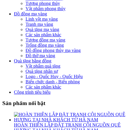
Tượng phong thủy
Vật phẩm phong thủy
Đồ đồng mạ vàng
Linh vật mạ vàng
Tranh mạ vàng
Quà tặng mạ vàng
Các sản phẩm khác
Tượng đồng mạ vàng
Trống đồng mạ vàng
Đồ đồng phong thủy mạ vàng
Đồ thờ mạ vàng
Quà tặng bằng đồng
Vật phẩm quà tặng
Quà tặng nhân sự
Logo - Quốc Huy - Quốc Hiệu
Biển chức danh - Biển phòng
Các sản phẩm khác
Công trình tiêu biểu
Sản phẩm nổi bật
HOÀN THIỆN LẮP ĐẶT TRANH CỘI NGUỒN QUÊ