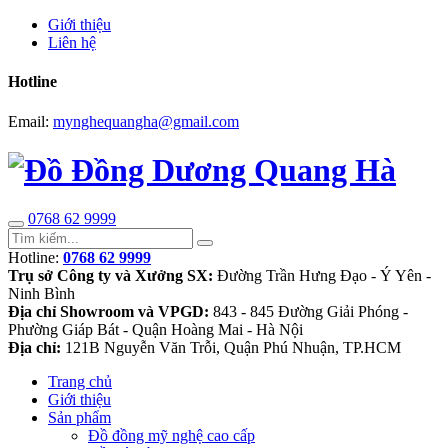
Giới thiệu
Liên hệ
Hotline
Email:
mynghequangha@gmail.com
0768 62 9999
Hotline:
0768 62 9999
Trụ sở Công ty và Xưởng SX:
Đường Trần Hưng Đạo - Ý Yên -
Ninh Bình
Địa chỉ Showroom và VPGD:
843 - 845 Đường Giải Phóng -
Phường Giáp Bát - Quận Hoàng Mai - Hà Nội
Địa chỉ:
121B Nguyễn Văn Trỗi, Quận Phú Nhuận, TP.HCM
Trang chủ
Giới thiệu
Sản phẩm
Đồ đồng mỹ nghệ cao cấp