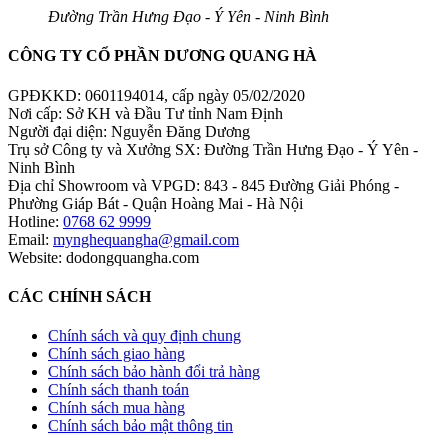
Đường Trần Hưng Đạo - Ý Yên - Ninh Bình
CÔNG TY CỔ PHẦN DƯƠNG QUANG HÀ
GPĐKKD: 0601194014, cấp ngày 05/02/2020
Nơi cấp: Sở KH và Đầu Tư tỉnh Nam Định
Người đại diện: Nguyễn Đăng Dương
Trụ sở Công ty và Xưởng SX: Đường Trần Hưng Đạo - Ý Yên -
Ninh Bình
Địa chỉ Showroom và VPGD: 843 - 845 Đường Giải Phóng -
Phường Giáp Bát - Quận Hoàng Mai - Hà Nội
Hotline:
0768 62 9999
Email:
mynghequangha@gmail.com
Website: dodongquangha.com
CÁC CHÍNH SÁCH
Chính sách và quy định chung
Chính sách giao hàng
Chính sách bảo hành đổi trả hàng
Chính sách thanh toán
Chính sách mua hàng
Chính sách bảo mật thông tin