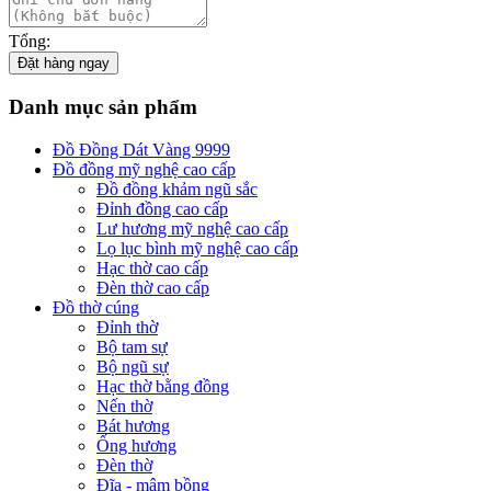
Tổng:
Đặt hàng ngay
Danh mục sản phẩm
Đồ Đồng Dát Vàng 9999
Đồ đồng mỹ nghệ cao cấp
Đồ đồng khảm ngũ sắc
Đỉnh đồng cao cấp
Lư hương mỹ nghệ cao cấp
Lọ lục bình mỹ nghệ cao cấp
Hạc thờ cao cấp
Đèn thờ cao cấp
Đồ thờ cúng
Đỉnh thờ
Bộ tam sự
Bộ ngũ sự
Hạc thờ bằng đồng
Nến thờ
Bát hương
Ống hương
Đèn thờ
Đĩa - mâm bồng