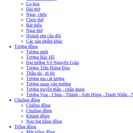
Lọ hoa
Đài thờ
Ngai, chén
Chóe thờ
Bát biểu
Ngai thờ
Hoành phi câu đối
Các sản phẩm khác
Tượng đồng
Tượng phật
Tượng Bác Hồ
Đại tướng Võ Nguyên Giáp
Tượng Trần Hưng Đạo
Thần tài , di lặc
Tượng gia cát lượng
Tượng quan vân trường
Tượng truyền thần - chân dung
Tượng Vua - Chúa - Thánh - Anh Hùng - Danh Nhân - 
Chuông đồng
Chiêng đồng
Chuông đồng
Khánh đồng
Nạo bạt bằng đồng
Trống đồng
Mặt trống đồng