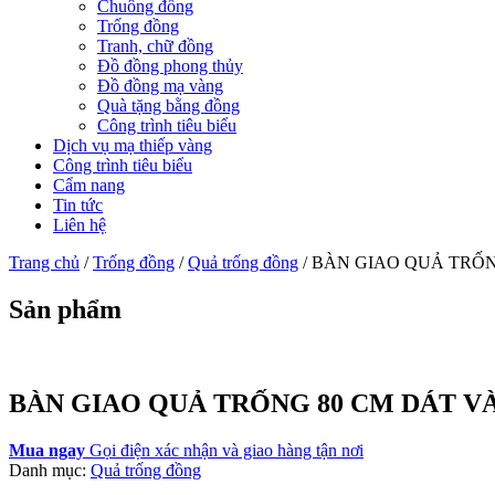
Chuông đồng
Trống đồng
Tranh, chữ đồng
Đồ đồng phong thủy
Đồ đồng mạ vàng
Quà tặng bằng đồng
Công trình tiêu biểu
Dịch vụ mạ thiếp vàng
Công trình tiêu biểu
Cẩm nang
Tin tức
Liên hệ
Trang chủ
/
Trống đồng
/
Quả trống đồng
/ BÀN GIAO QUẢ TRỐN
Sản phẩm
BÀN GIAO QUẢ TRỐNG 80 CM DÁT VÀ
Mua ngay
Gọi điện xác nhận và giao hàng tận nơi
Danh mục:
Quả trống đồng