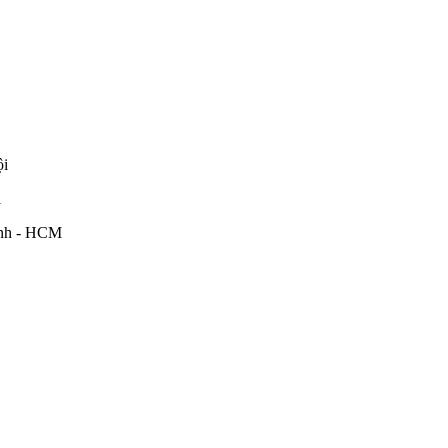
ội
i
ình - HCM