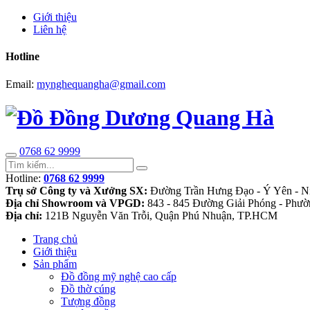
Giới thiệu
Liên hệ
Hotline
Email:
mynghequangha@gmail.com
0768 62 9999
Hotline:
0768 62 9999
Trụ sở Công ty và Xưởng SX:
Đường Trần Hưng Đạo - Ý Yên - N
Địa chỉ Showroom và VPGD:
843 - 845 Đường Giải Phóng - Phườ
Địa chỉ:
121B Nguyễn Văn Trỗi, Quận Phú Nhuận, TP.HCM
Trang chủ
Giới thiệu
Sản phẩm
Đồ đồng mỹ nghệ cao cấp
Đồ thờ cúng
Tượng đồng