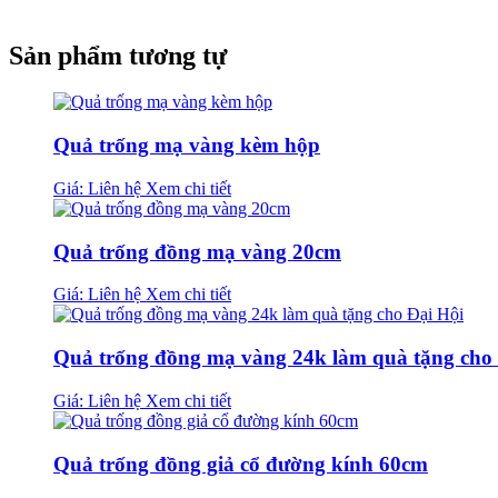
Sản phẩm tương tự
Quả trống mạ vàng kèm hộp
Giá: Liên hệ
Xem chi tiết
Quả trống đồng mạ vàng 20cm
Giá: Liên hệ
Xem chi tiết
Quả trống đồng mạ vàng 24k làm quà tặng cho
Giá: Liên hệ
Xem chi tiết
Quả trống đồng giả cổ đường kính 60cm