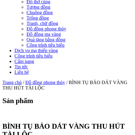
Đồ thờ cúng
Tượng đồng
Chuông đồng
Trống đồng
Tranh, chữ đồng
Đồ đồng phong thủy
Đồ đồng mạ vàng
Quà tặng bằng đồng
Công trình tiêu biểu
Dịch vụ mạ thiếp vàng
Công trình tiêu biểu
Cẩm nang
Tin tức
Liên hệ
Trang chủ
/
Đồ đồng phong thủy
/ BÌNH TỤ BẢO DÁT VÀNG
THU HÚT TÀI LỘC
Sản phẩm
BÌNH TỤ BẢO DÁT VÀNG THU HÚT
TÀI LỘC