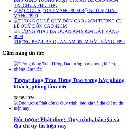
BÀN GIAO TƯỢNG PHẬT CHUẨN ĐỀ CAO 90CM
TẠI CHÙA PHÚ THỌ
BỘ NGŨ SỰ DÁT
VÀNG 9999
TƯỢNG CỤ
LÊ QUÝ ĐÔN CAO 42CM
TƯỢNG PHẬT BÀ QUAN ÂM 90CM DÁT VÀNG 9999
Cẩm nang tin tức
Tượng đồng Trần Hưng Đạo trưng bày phòng
khách, phòng làm việc
08/08/2026
Đúc tượng Phật đồng: Quy trình, báo giá và
địa chỉ uy tín hiện nay