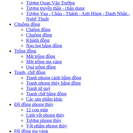
Tượng Quan Vân Trường
Tượng truyền thần - chân dung
Tượng Vua - Chúa - Thánh - Anh Hùng - Danh Nhân -
Nghệ Thuật
Chuông đồng
Chiêng đồng
Chuông đồng
Khánh đồng
Nạo bạt bằng đồng
Trống đồng
Mặt trống đồng
Mặt trống mạ vàng
Quả trống đồng
Tranh, chữ đồng
Tranh phong cảnh bằng đồng
Tranh phong thủy bằng đồng
Tranh tứ quý
Tranh chữ bằng đồng
Các sản phẩm khác
Đồ đồng phong thủy
12 con giáp
Linh vật phong thủy
Tượng phong thủy
Vật phẩm phong thủy
Đồ đồng mạ vàng