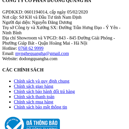
CÔNG TY CỔ PHẦN DƯƠNG QUANG HÀ
GPĐKKD: 0601194014, cấp ngày 05/02/2020
Nơi cấp: Sở KH và Đầu Tư tỉnh Nam Định
Người đại diện: Nguyễn Đăng Dương
Trụ sở Công ty và Xưởng SX: Đường Trần Hưng Đạo - Ý Yên -
Ninh Bình
Địa chỉ Showroom và VPGD: 843 - 845 Đường Giải Phóng -
Phường Giáp Bát - Quận Hoàng Mai - Hà Nội
Hotline:
0768 62 9999
Email:
mynghequangha@gmail.com
Website: dodongquangha.com
CÁC CHÍNH SÁCH
Chính sách và quy định chung
Chính sách giao hàng
Chính sách bảo hành đổi trả hàng
Chính sách thanh toán
Chính sách mua hàng
Chính sách bảo mật thông tin