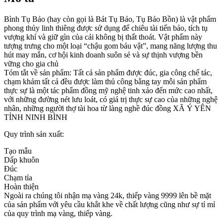
Bình Tụ Bảo (hay còn gọi là Bát Tụ Bảo, Tụ Bảo Bồn) là vật phẩm
phong thủy linh thiêng được sử dụng để chiêu tài tiến bảo, tích tụ
vượng khí và giữ gìn của cải không bị thất thoát. Vật phẩm này
tượng trưng cho một loại “chậu gom báu vật”, mang năng lượng thu
hút may mắn, cơ hội kinh doanh suôn sẻ và sự thịnh vượng bền
vững cho gia chủ
Tóm tắt về sản phẩm: Tất cả sản phẩm được đúc, gia công chế tác,
chạm khảm tất cả đều được làm thủ công bằng tay mỗi sản phẩm
thực sự là một tác phẩm đồng mỹ nghệ tinh xảo đến mức cao nhất,
với những đường nét lưu loát, có giá trị thực sự cao của những nghệ
nhân, những người thợ tài hoa từ làng nghề đúc đồng XÃ Ý YÊN
TỈNH NINH BÌNH
Quy trình sản xuất:
Tạo mẫu
Dấp khuôn
Đúc
Chạm tỉa
Hoàn thiện
Ngoài ra chúng tôi nhận mạ vàng 24k, thiếp vàng 9999 lên bề mặt
của sản phẩm với yêu cầu khắt khe về chất lượng cũng như sự tỉ mỉ
của quy trình mạ vàng, thiếp vàng.