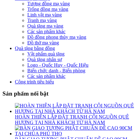
Tượng đồng mạ vàng
Trống đồng mạ vàng
Linh vật mạ vàng
Tranh mạ vàng
Quà tặng mạ vàng
Các sản phẩm khác
Đồ đồng phong thủy mạ vàng
Đồ thờ mạ vàng
Quà tặng bằng đồng
Vật phẩm quà tặng
Quà tặng nhân sự
Logo - Quốc Huy - Quốc Hiệu
Biển chức danh - Biển phòng
Các sản phẩm khác
Công trình tiêu biểu
Sản phẩm nổi bật
HOÀN THIỆN LẮP ĐẶT TRANH CỘI NGUỒN QUÊ
HƯƠNG TẠI NHÀ KHÁCH TỪ HÀ NAM