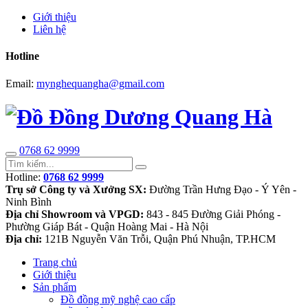
Giới thiệu
Liên hệ
Hotline
Email:
mynghequangha@gmail.com
0768 62 9999
Hotline:
0768 62 9999
Trụ sở Công ty và Xưởng SX:
Đường Trần Hưng Đạo - Ý Yên -
Ninh Bình
Địa chỉ Showroom và VPGD:
843 - 845 Đường Giải Phóng -
Phường Giáp Bát - Quận Hoàng Mai - Hà Nội
Địa chỉ:
121B Nguyễn Văn Trỗi, Quận Phú Nhuận, TP.HCM
Trang chủ
Giới thiệu
Sản phẩm
Đồ đồng mỹ nghệ cao cấp