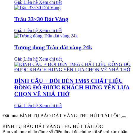
Giá: Liên hệ
Xem chi tiết
Trâu 33×30 Dát Vàng
Giá: Liên hệ
Xem chi tiết
Tượng đồng Trâu dát vàng 24k
Giá: Liên hệ
Xem chi tiết
ĐỈNH CẦU + ĐÔI ĐÈN 1M65 CHẤT LIỆU
ĐỒNG ĐỎ ĐƯỢC KHÁCH HƯNG YÊN LỰA
CHỌN VỀ NHÀ THỜ
Giá: Liên hệ
Xem chi tiết
Đặt mua BÌNH TỤ BẢO DÁT VÀNG THU HÚT TÀI LỘC
BÌNH TỤ BẢO DÁT VÀNG THU HÚT TÀI LỘC
Bạn vui lòng nhập đúng số điện thoại để chúng tôi sẽ gọi xác nhận