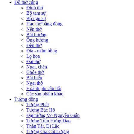
Đồ thờ cúng
Đỉnh thờ
Bộ tam sự
Bộ ngũ sự
Hạc thờ bằng đồng
Nến thờ
Bát hương
Ống hương
Đèn thờ
Đĩa - mâm bồng
Lọ hoa
Đài thờ
Ngai, chén
Chóe thờ
Bát biểu
Ngai thờ
Hoành phi câu đối
Các sản phẩm khác
Tượng đồng
Tượng Phật
Tượng Bác Hồ
Đại tướng Võ Nguyên Giáp
Tượng Trần Hưng Đạo
Thần Tài, Di Lặc
Tượng Gia Cát Lượng