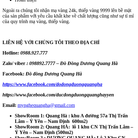
Ngoài ra chúng tôi nhận mạ vàng 24k, thiếp vàng 9999 lên bề mặt
của sản phẩm với yêu cầu khắt khe về chất lượng cũng như sự tỉ mỉ
của quy trình mạ vàng, thiếp vàng.
LIÊN HỆ VỚI CHÚNG TÔI THEO ĐỊA CHỈ
Hotline
:
0988.927.777
Zalo/ viber
:
098892.7777 – Đồ Đồng Dương Quang Hà
Facebook:
Đồ đồng Dương Quang Hà
https://www.facebook.com/dodongduongquangha
https://www.facebook.com/ducdongduongquanghayyen
Email:
mynghequangha@gmail.com
ShowRoom 1: Quang Hà : khu A đường 57a Thị Trấn
Lâm – Ý Yên – Nam Định 600m2)
ShowRoom 2: Quang HÀ: lô 1 khu CN Thị Trấn Lâm –
Ý Yên – Nam Định (500m2)
ShowRoom 3 : DƯƠNG QUANG HÀ: Lô 2 Khu CN –