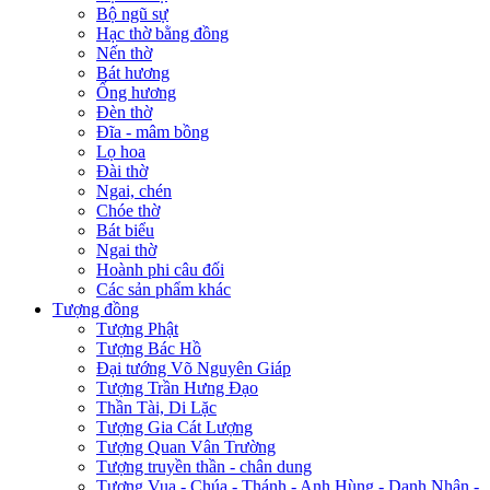
Bộ ngũ sự
Hạc thờ bằng đồng
Nến thờ
Bát hương
Ống hương
Đèn thờ
Đĩa - mâm bồng
Lọ hoa
Đài thờ
Ngai, chén
Chóe thờ
Bát biểu
Ngai thờ
Hoành phi câu đối
Các sản phẩm khác
Tượng đồng
Tượng Phật
Tượng Bác Hồ
Đại tướng Võ Nguyên Giáp
Tượng Trần Hưng Đạo
Thần Tài, Di Lặc
Tượng Gia Cát Lượng
Tượng Quan Vân Trường
Tượng truyền thần - chân dung
Tượng Vua - Chúa - Thánh - Anh Hùng - Danh Nhân -