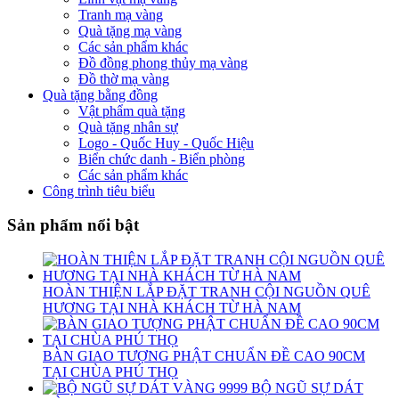
Tranh mạ vàng
Quà tặng mạ vàng
Các sản phẩm khác
Đồ đồng phong thủy mạ vàng
Đồ thờ mạ vàng
Quà tặng bằng đồng
Vật phẩm quà tặng
Quà tặng nhân sự
Logo - Quốc Huy - Quốc Hiệu
Biển chức danh - Biển phòng
Các sản phẩm khác
Công trình tiêu biểu
Sản phẩm nổi bật
HOÀN THIỆN LẮP ĐẶT TRANH CỘI NGUỒN QUÊ
HƯƠNG TẠI NHÀ KHÁCH TỪ HÀ NAM
BÀN GIAO TƯỢNG PHẬT CHUẨN ĐỀ CAO 90CM
TẠI CHÙA PHÚ THỌ
BỘ NGŨ SỰ DÁT