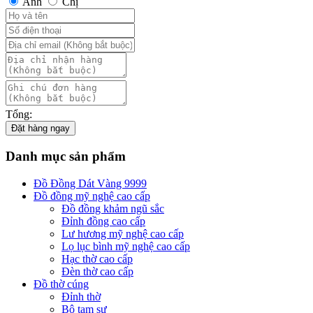
Anh
Chị
Tổng:
Đặt hàng ngay
Danh mục sản phẩm
Đồ Đồng Dát Vàng 9999
Đồ đồng mỹ nghệ cao cấp
Đồ đồng khảm ngũ sắc
Đỉnh đồng cao cấp
Lư hương mỹ nghệ cao cấp
Lọ lục bình mỹ nghệ cao cấp
Hạc thờ cao cấp
Đèn thờ cao cấp
Đồ thờ cúng
Đỉnh thờ
Bộ tam sự