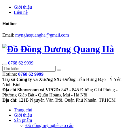
Giới thiệu
Liên hệ
Hotline
Email:
mynghequangha@gmail.com
0768 62 9999
Hotline:
0768 62 9999
Trụ sở Công ty và Xưởng SX:
Đường Trần Hưng Đạo - Ý Yên -
Ninh Bình
Địa chỉ Showroom và VPGD:
843 - 845 Đường Giải Phóng -
Phường Giáp Bát - Quận Hoàng Mai - Hà Nội
Địa chỉ:
121B Nguyễn Văn Trỗi, Quận Phú Nhuận, TP.HCM
Trang chủ
Giới thiệu
Sản phẩm
Đồ đồng mỹ nghệ cao cấp