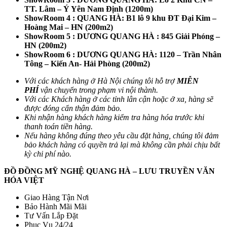
TT. Lâm – Ý Yên Nam Định (1200m)
ShowRoom 4 : QUANG HÀ: B1 lô 9 khu ĐT Đại Kim –
Hoàng Mai – HN (200m2)
ShowRoom 5 : DƯƠNG QUANG HÀ : 845 Giải Phóng –
HN
(200m2)
ShowRoom 6 : DƯƠNG QUANG HÀ: 1120 – Trần Nhân
Tông – Kiến An- Hải Phòng (200m2)
Với các khách hàng ở Hà Nội chúng tôi hỗ trợ
MIỄN
PHÍ
vận chuyển trong phạm vi nội thành.
Với các Khách hàng ở các tỉnh lân cận hoặc ở xa, hàng sẽ
được đóng cẩn thận đảm bảo.
Khi nhận hàng khách hàng kiểm tra hàng hóa trước khi
thanh toán tiền hàng.
Nếu hàng không đúng theo yêu cầu đặt hàng, chúng tôi đảm
bảo khách hàng có quyền trả lại mà không cần phải chịu bất
kỳ chi phí nào.
ĐỒ ĐỒNG MỸ NGHỆ QUANG HÀ – LƯU TRUYỀN VĂN
HÓA VIỆT
Giao Hàng Tận Nơi
Bảo Hành Mãi Mãi
Tư Vấn Lắp Đặt
Phục Vụ 24/24