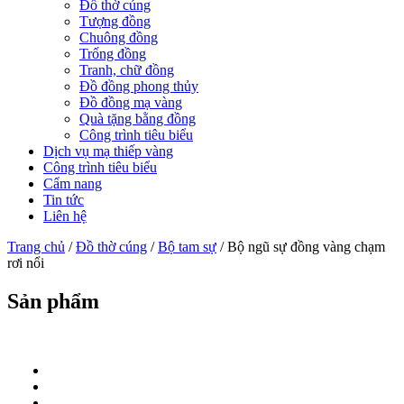
Đồ thờ cúng
Tượng đồng
Chuông đồng
Trống đồng
Tranh, chữ đồng
Đồ đồng phong thủy
Đồ đồng mạ vàng
Quà tặng bằng đồng
Công trình tiêu biểu
Dịch vụ mạ thiếp vàng
Công trình tiêu biểu
Cẩm nang
Tin tức
Liên hệ
Trang chủ
/
Đồ thờ cúng
/
Bộ tam sự
/ Bộ ngũ sự đồng vàng chạm
rơi nổi
Sản phẩm