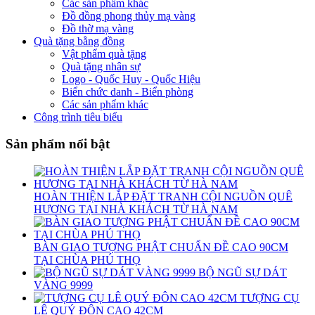
Các sản phẩm khác
Đồ đồng phong thủy mạ vàng
Đồ thờ mạ vàng
Quà tặng bằng đồng
Vật phẩm quà tặng
Quà tặng nhân sự
Logo - Quốc Huy - Quốc Hiệu
Biển chức danh - Biển phòng
Các sản phẩm khác
Công trình tiêu biểu
Sản phẩm nổi bật
HOÀN THIỆN LẮP ĐẶT TRANH CỘI NGUỒN QUÊ
HƯƠNG TẠI NHÀ KHÁCH TỪ HÀ NAM
BÀN GIAO TƯỢNG PHẬT CHUẨN ĐỀ CAO 90CM
TẠI CHÙA PHÚ THỌ
BỘ NGŨ SỰ DÁT
VÀNG 9999
TƯỢNG CỤ
LÊ QUÝ ĐÔN CAO 42CM