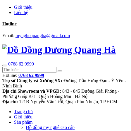
Giới thiệu
Liên hệ
Hotline
Email:
mynghequangha@gmail.com
0768 62 9999
Hotline:
0768 62 9999
Trụ sở Công ty và Xưởng SX:
Đường Trần Hưng Đạo - Ý Yên -
Ninh Bình
Địa chỉ Showroom và VPGD:
843 - 845 Đường Giải Phóng -
Phường Giáp Bát - Quận Hoàng Mai - Hà Nội
Địa chỉ:
121B Nguyễn Văn Trỗi, Quận Phú Nhuận, TP.HCM
Trang chủ
Giới thiệu
Sản phẩm
Đồ đồng mỹ nghệ cao cấp