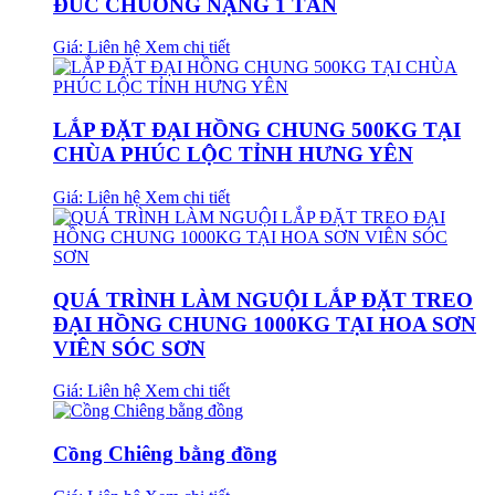
ĐÚC CHUÔNG NẶNG 1 TẤN
Giá: Liên hệ
Xem chi tiết
LẮP ĐẶT ĐẠI HỒNG CHUNG 500KG TẠI
CHÙA PHÚC LỘC TỈNH HƯNG YÊN
Giá: Liên hệ
Xem chi tiết
QUÁ TRÌNH LÀM NGUỘI LẮP ĐẶT TREO
ĐẠI HỒNG CHUNG 1000KG TẠI HOA SƠN
VIÊN SÓC SƠN
Giá: Liên hệ
Xem chi tiết
Cồng Chiêng bằng đồng