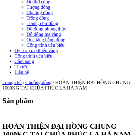
Đồ thờ cúng
Tượng đồng
Chuông đồng
Trống đồng
Tranh, chữ đồng
Đồ đồng phong thủy
Đồ đồng mạ vàng
Quà tặng bằng đồng
Công trình tiêu biểu
Dịch vụ mạ thiếp vàng
Công trình tiêu biểu
Cẩm nang
Tin tức
Liên hệ
Trang chủ
/
Chuông đồng
/ HOÀN THIỆN ĐẠI HỒNG CHUNG
1000KG TẠI CHÙA PHÚC LA HÀ NAM
Sản phẩm
HOÀN THIỆN ĐẠI HỒNG CHUNG
1000KG TẠI CHÙA PHÚC LA HÀ NAM