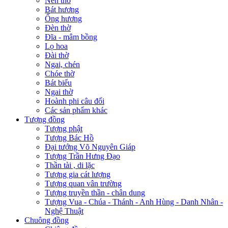
Nến thờ
Bát hương
Ống hương
Đèn thờ
Đĩa - mâm bồng
Lọ hoa
Đài thờ
Ngai, chén
Chóe thờ
Bát biểu
Ngai thờ
Hoành phi câu đối
Các sản phẩm khác
Tượng đồng
Tượng phật
Tượng Bác Hồ
Đại tướng Võ Nguyên Giáp
Tượng Trần Hưng Đạo
Thần tài , di lặc
Tượng gia cát lượng
Tượng quan vân trường
Tượng truyền thần - chân dung
Tượng Vua - Chúa - Thánh - Anh Hùng - Danh Nhân -
Nghệ Thuật
Chuông đồng