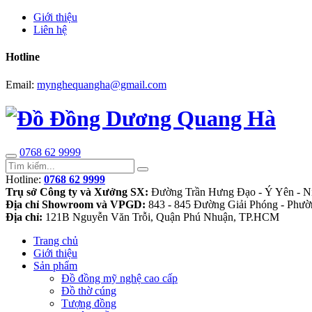
Giới thiệu
Liên hệ
Hotline
Email:
mynghequangha@gmail.com
0768 62 9999
Hotline:
0768 62 9999
Trụ sở Công ty và Xưởng SX:
Đường Trần Hưng Đạo - Ý Yên - N
Địa chỉ Showroom và VPGD:
843 - 845 Đường Giải Phóng - Phườ
Địa chỉ:
121B Nguyễn Văn Trỗi, Quận Phú Nhuận, TP.HCM
Trang chủ
Giới thiệu
Sản phẩm
Đồ đồng mỹ nghệ cao cấp
Đồ thờ cúng
Tượng đồng