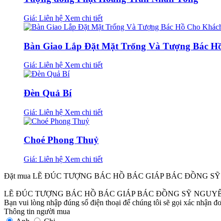
Giá: Liên hệ
Xem chi tiết
Bàn Giao Lắp Đặt Mặt Trống Và Tượng Bác H
Giá: Liên hệ
Xem chi tiết
Đèn Quả Bí
Giá: Liên hệ
Xem chi tiết
Choé Phong Thuỷ
Giá: Liên hệ
Xem chi tiết
Đặt mua LẼ ĐÚC TƯỢNG BÁC HỒ BÁC GIÁP BÁC ĐỒN
LẼ ĐÚC TƯỢNG BÁC HỒ BÁC GIÁP BÁC ĐỒNG SỸ N
Bạn vui lòng nhập đúng số điện thoại để chúng tôi sẽ gọi xác nhận đ
Thông tin người mua