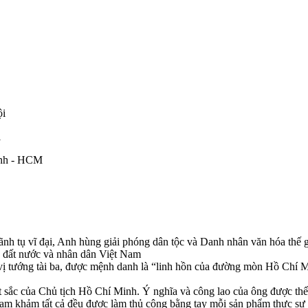
ội
i
ình - HCM
nh tụ vĩ đại, Anh hùng giải phóng dân tộc và Danh nhân văn hóa thế giớ
o đất nước và nhân dân Việt Nam
 tướng tài ba, được mệnh danh là “linh hồn của đường mòn Hồ Chí Min
sắc của Chủ tịch Hồ Chí Minh. Ý nghĩa và công lao của ông được thể hi
c, chạm khảm tất cả đều được làm thủ công bằng tay mỗi sản phẩm thực 