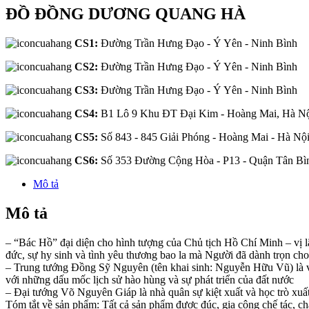
ĐỒ ĐỒNG DƯƠNG QUANG HÀ
CS1:
Đường Trần Hưng Đạo - Ý Yên - Ninh Bình
CS2:
Đường Trần Hưng Đạo - Ý Yên - Ninh Bình
CS3:
Đường Trần Hưng Đạo - Ý Yên - Ninh Bình
CS4:
B1 Lô 9 Khu ĐT Đại Kim - Hoàng Mai, Hà N
CS5:
Số 843 - 845 Giải Phóng - Hoàng Mai - Hà Nộ
CS6:
Số 353 Đường Cộng Hòa - P13 - Quận Tân B
Mô tả
Mô tả
– “Bác Hồ” đại diện cho hình tượng của Chủ tịch Hồ Chí Minh – vị lã
đức, sự hy sinh và tình yêu thương bao la mà Người đã dành trọn ch
– Trung tướng Đồng Sỹ Nguyên (tên khai sinh: Nguyễn Hữu Vũ) là vị
với những dấu mốc lịch sử hào hùng và sự phát triển của đất nước
– Đại tướng Võ Nguyên Giáp là nhà quân sự kiệt xuất và học trò xuất 
Tóm tắt về sản phẩm: Tất cả sản phẩm được đúc, gia công chế tá