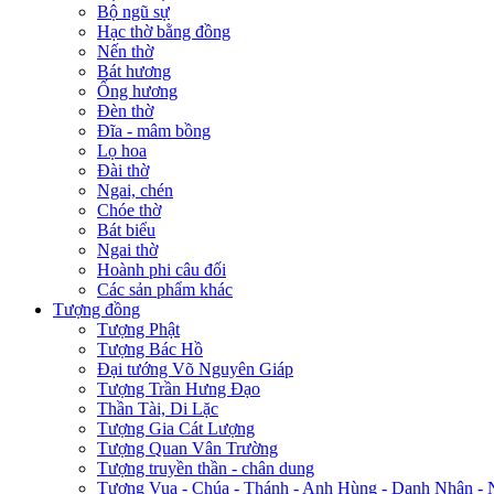
Bộ ngũ sự
Hạc thờ bằng đồng
Nến thờ
Bát hương
Ống hương
Đèn thờ
Đĩa - mâm bồng
Lọ hoa
Đài thờ
Ngai, chén
Chóe thờ
Bát biểu
Ngai thờ
Hoành phi câu đối
Các sản phẩm khác
Tượng đồng
Tượng Phật
Tượng Bác Hồ
Đại tướng Võ Nguyên Giáp
Tượng Trần Hưng Đạo
Thần Tài, Di Lặc
Tượng Gia Cát Lượng
Tượng Quan Vân Trường
Tượng truyền thần - chân dung
Tượng Vua - Chúa - Thánh - Anh Hùng - Danh Nhân - 