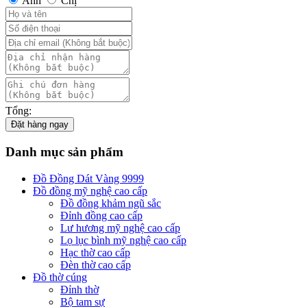
Anh
Chị
Tổng:
Đặt hàng ngay
Danh mục sản phẩm
Đồ Đồng Dát Vàng 9999
Đồ đồng mỹ nghệ cao cấp
Đồ đồng khảm ngũ sắc
Đỉnh đồng cao cấp
Lư hương mỹ nghệ cao cấp
Lọ lục bình mỹ nghệ cao cấp
Hạc thờ cao cấp
Đèn thờ cao cấp
Đồ thờ cúng
Đỉnh thờ
Bộ tam sự