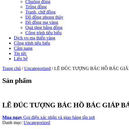
Chuông đồng
Trống đồng
Tranh, chữ đồng
Đồ đồng phong thủy
Đồ đồng mạ vàng
Quà tặng bằng đồng
Công trình tiêu biểu
Dịch vụ mạ thiếp vàng
Công trình tiêu biểu
Cẩm nang
Tin tức
Liên hệ
Trang chủ
/
Uncategorized
/ LẼ ĐÚC TƯỢNG BÁC HỒ BÁC 
Sản phẩm
LẼ ĐÚC TƯỢNG BÁC HỒ BÁC GIÁP
Mua ngay
Gọi điện xác nhận và giao hàng tận nơi
Danh mục:
Uncategorized