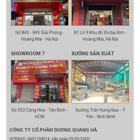
Số 843 - 845 Giải Phóng -
B1 Lô 9 Khu đô thị Đại Kim -
Hoàng Mai - Hà Nội
Hoàng Mai, Hà Nội
SHOWROOM 7
XƯỞNG SẢN XUẤT
Số 353 Cộng Hòa - Tân Bình -
Đường Trần Hưng Đạo - Ý
HCM
Yên - Ninh Bình
CÔNG TY CỔ PHẦN DƯƠNG QUANG HÀ
GPĐKKD: 0601194014, cấp ngày 05/02/2020