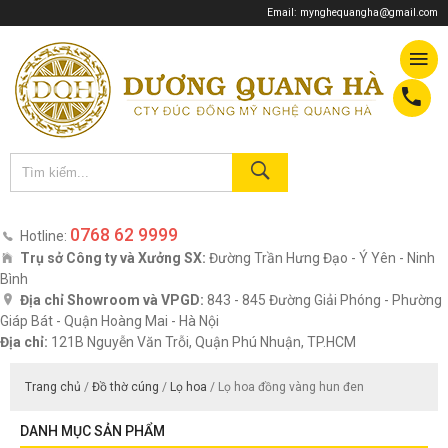
Email:
mynghequangha@gmail.com
0768 62 9999
Hotline:
Trụ sở Công ty và Xưởng SX:
Đường Trần Hưng Đạo - Ý Yên - Ninh
Bình
Địa chỉ Showroom và VPGD:
843 - 845 Đường Giải Phóng - Phường
Giáp Bát - Quận Hoàng Mai - Hà Nội
Địa chỉ:
121B Nguyễn Văn Trỗi, Quận Phú Nhuận, TP.HCM
Trang chủ
/
Đồ thờ cúng
/
Lọ hoa
/ Lọ hoa đồng vàng hun đen
DANH MỤC SẢN PHẨM