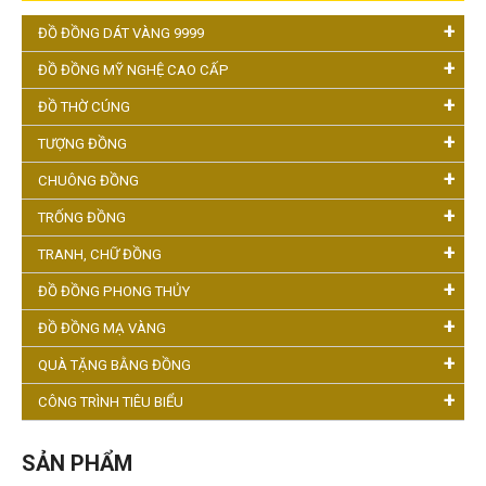
ĐỒ ĐỒNG DÁT VÀNG 9999
ĐỒ ĐỒNG MỸ NGHỆ CAO CẤP
ĐỒ THỜ CÚNG
TƯỢNG ĐỒNG
CHUÔNG ĐỒNG
TRỐNG ĐỒNG
TRANH, CHỮ ĐỒNG
ĐỒ ĐỒNG PHONG THỦY
ĐỒ ĐỒNG MẠ VÀNG
QUÀ TẶNG BẰNG ĐỒNG
CÔNG TRÌNH TIÊU BIỂU
SẢN PHẨM