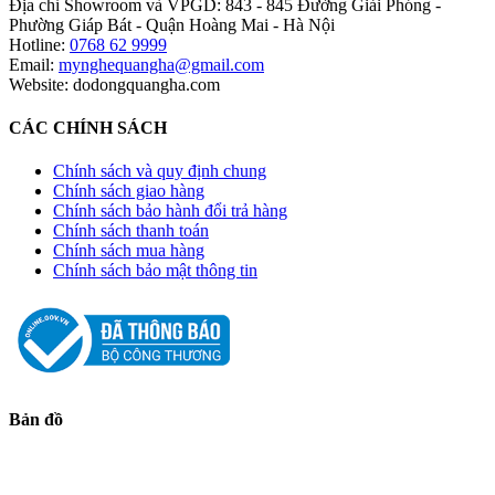
Địa chỉ Showroom và VPGD: 843 - 845 Đường Giải Phóng -
Phường Giáp Bát - Quận Hoàng Mai - Hà Nội
Hotline:
0768 62 9999
Email:
mynghequangha@gmail.com
Website: dodongquangha.com
CÁC CHÍNH SÁCH
Chính sách và quy định chung
Chính sách giao hàng
Chính sách bảo hành đổi trả hàng
Chính sách thanh toán
Chính sách mua hàng
Chính sách bảo mật thông tin
Bản đồ