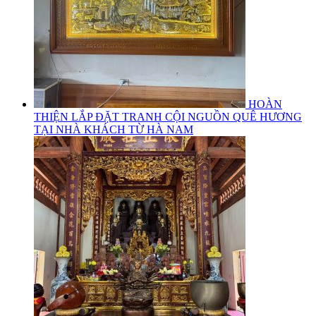
HOÀN
THIỆN LẮP ĐẶT TRANH CỘI NGUỒN QUÊ HƯƠNG
TẠI NHÀ KHÁCH TỪ HÀ NAM