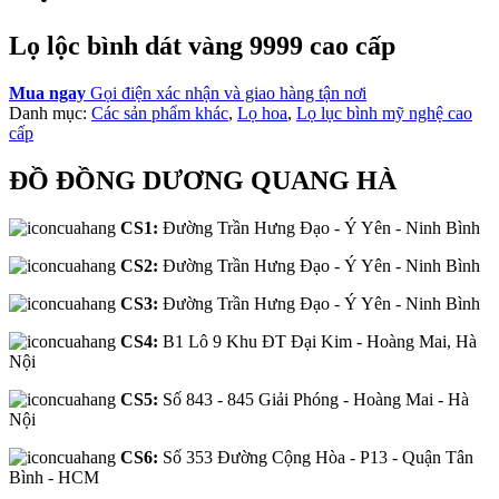
Lọ lộc bình dát vàng 9999 cao cấp
Mua ngay
Gọi điện xác nhận và giao hàng tận nơi
Danh mục:
Các sản phẩm khác
,
Lọ hoa
,
Lọ lục bình mỹ nghệ cao
cấp
ĐỒ ĐỒNG DƯƠNG QUANG HÀ
CS1:
Đường Trần Hưng Đạo - Ý Yên - Ninh Bình
CS2:
Đường Trần Hưng Đạo - Ý Yên - Ninh Bình
CS3:
Đường Trần Hưng Đạo - Ý Yên - Ninh Bình
CS4:
B1 Lô 9 Khu ĐT Đại Kim - Hoàng Mai, Hà
Nội
CS5:
Số 843 - 845 Giải Phóng - Hoàng Mai - Hà
Nội
CS6:
Số 353 Đường Cộng Hòa - P13 - Quận Tân
Bình - HCM