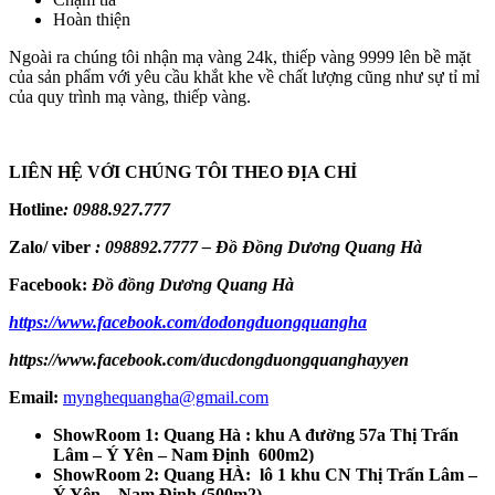
Hoàn thiện
Ngoài ra chúng tôi nhận mạ vàng 24k, thiếp vàng 9999 lên bề mặt
của sản phẩm với yêu cầu khắt khe về chất lượng cũng như sự tỉ mỉ
của quy trình mạ vàng, thiếp vàng.
LIÊN HỆ VỚI CHÚNG TÔI THEO ĐỊA CHỈ
Hotline
:
0988.927.777
Zalo/ viber
:
098892.7777 – Đồ Đồng Dương Quang Hà
Facebook:
Đồ đồng Dương Quang Hà
https://www.facebook.com/dodongduongquangha
https://www.facebook.com/ducdongduongquanghayyen
Email:
mynghequangha@gmail.com
ShowRoom 1: Quang Hà : khu A đường 57a Thị Trấn
Lâm – Ý Yên – Nam Định 600m2)
ShowRoom 2: Quang HÀ: lô 1 khu CN Thị Trấn Lâm –
Ý Yên – Nam Định (500m2)