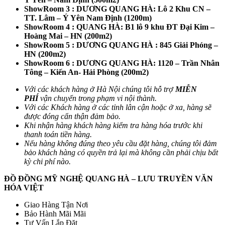
ShowRoom 3 : DƯƠNG QUANG HÀ: Lô 2 Khu CN –
TT. Lâm – Ý Yên Nam Định (1200m)
ShowRoom 4 : QUANG HÀ: B1 lô 9 khu ĐT Đại Kim –
Hoàng Mai – HN (200m2)
ShowRoom 5 : DƯƠNG QUANG HÀ : 845 Giải Phóng –
HN (200m2)
ShowRoom 6 : DƯƠNG QUANG HÀ: 1120 – Trần Nhân
Tông – Kiến An- Hải Phòng (200m2)
Với các khách hàng ở Hà Nội chúng tôi hỗ trợ
MIỄN
PHÍ
vận chuyển trong phạm vi nội thành.
Với các Khách hàng ở các tỉnh lân cận hoặc ở xa, hàng sẽ
được đóng cẩn thận đảm bảo.
Khi nhận hàng khách hàng kiểm tra hàng hóa trước khi
thanh toán tiền hàng.
Nếu hàng không đúng theo yêu cầu đặt hàng, chúng tôi đảm
bảo khách hàng có quyền trả lại mà không cần phải chịu bất
kỳ chi phí nào.
ĐỒ ĐỒNG MỸ NGHỆ QUANG HÀ – LƯU TRUYỀN VĂN
HÓA VIỆT
Giao Hàng Tận Nơi
Bảo Hành Mãi Mãi
Tư Vấn Lắp Đặt