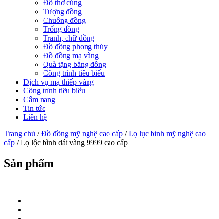
Đồ thờ cúng
Tượng đồng
Chuông đồng
Trống đồng
Tranh, chữ đồng
Đồ đồng phong thủy
Đồ đồng mạ vàng
Quà tặng bằng đồng
Công trình tiêu biểu
Dịch vụ mạ thiếp vàng
Công trình tiêu biểu
Cẩm nang
Tin tức
Liên hệ
Trang chủ
/
Đồ đồng mỹ nghệ cao cấp
/
Lọ lục bình mỹ nghệ cao
cấp
/ Lọ lộc bình dát vàng 9999 cao cấp
Sản phẩm