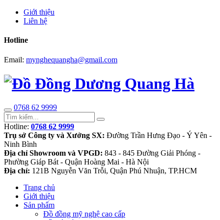
Giới thiệu
Liên hệ
Hotline
Email:
mynghequangha@gmail.com
0768 62 9999
Hotline:
0768 62 9999
Trụ sở Công ty và Xưởng SX:
Đường Trần Hưng Đạo - Ý Yên -
Ninh Bình
Địa chỉ Showroom và VPGD:
843 - 845 Đường Giải Phóng -
Phường Giáp Bát - Quận Hoàng Mai - Hà Nội
Địa chỉ:
121B Nguyễn Văn Trỗi, Quận Phú Nhuận, TP.HCM
Trang chủ
Giới thiệu
Sản phẩm
Đồ đồng mỹ nghệ cao cấp