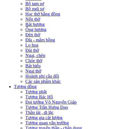
Bộ tam sự
Bộ ngũ sự
Hạc thờ bằng đồng
Nến thờ
Bát hương
Ống hương
Đèn thờ
Đĩa - mâm bồng
Lọ hoa
Đài thờ
Ngai, chén
Chóe thờ
Bát biểu
Ngai thờ
Hoành phi câu đối
Các sản phẩm khác
Tượng đồng
Tượng phật
Tượng Bác Hồ
Đại tướng Võ Nguyên Giáp
Tượng Trần Hưng Đạo
Thần tài , di lặc
Tượng gia cát lượng
Tượng quan vân trường
Tượng truyền thần - chân dung