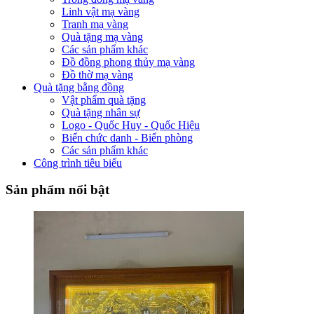
Linh vật mạ vàng
Tranh mạ vàng
Quà tặng mạ vàng
Các sản phẩm khác
Đồ đồng phong thủy mạ vàng
Đồ thờ mạ vàng
Quà tặng bằng đồng
Vật phẩm quà tặng
Quà tặng nhân sự
Logo - Quốc Huy - Quốc Hiệu
Biển chức danh - Biển phòng
Các sản phẩm khác
Công trình tiêu biểu
Sản phẩm nổi bật