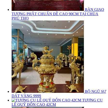
BÀN GIAO
TƯỢNG PHẬT CHUẨN ĐỀ CAO 90CM TẠI CHÙA
PHÚ THỌ
BỘ NGŨ SỰ
DÁT VÀNG 9999
TƯỢNG CỤ
LÊ QUÝ ĐÔN CAO 42CM