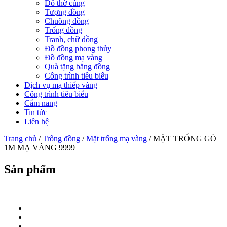
Đồ thờ cúng
Tượng đồng
Chuông đồng
Trống đồng
Tranh, chữ đồng
Đồ đồng phong thủy
Đồ đồng mạ vàng
Quà tặng bằng đồng
Công trình tiêu biểu
Dịch vụ mạ thiếp vàng
Công trình tiêu biểu
Cẩm nang
Tin tức
Liên hệ
Trang chủ
/
Trống đồng
/
Mặt trống mạ vàng
/ MẶT TRỐNG GÒ
1M MẠ VÀNG 9999
Sản phẩm