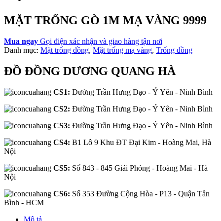
MẶT TRỐNG GÒ 1M MẠ VÀNG 9999
Mua ngay
Gọi điện xác nhận và giao hàng tận nơi
Danh mục:
Mặt trống đồng
,
Mặt trống mạ vàng
,
Trống đồng
ĐỒ ĐỒNG DƯƠNG QUANG HÀ
CS1:
Đường Trần Hưng Đạo - Ý Yên - Ninh Bình
CS2:
Đường Trần Hưng Đạo - Ý Yên - Ninh Bình
CS3:
Đường Trần Hưng Đạo - Ý Yên - Ninh Bình
CS4:
B1 Lô 9 Khu ĐT Đại Kim - Hoàng Mai, Hà
Nội
CS5:
Số 843 - 845 Giải Phóng - Hoàng Mai - Hà
Nội
CS6:
Số 353 Đường Cộng Hòa - P13 - Quận Tân
Bình - HCM
Mô tả