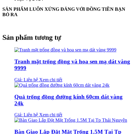
SẢN PHẨM LUÔN XỨNG ĐÁNG VỚI ĐỒNG TIỀN BẠN
BỎ RA
Sản phẩm tương tự
Tranh mặt trống đồng và hoa sen mạ dát vàng
9999
Giá: Liên hệ
Xem chi tiết
Quả trống đồng đường kính 60cm dát vàng
24k
Giá: Liên hệ
Xem chi tiết
Bàn Giao Lắp Đặt Mặt Trống 1.5M Tại Tp