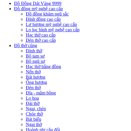
Đồ Đồng Dát Vàng 9999
Đồ đồng mỹ nghệ cao cấp
Đồ đồng khảm ngũ sắc
Đỉnh đồng cao cấp
Lư hương mỹ nghệ cao cấp
Lọ lục bình mỹ nghệ cao cấp
Hạc thờ cao cấp
Đèn thờ cao cấp
Đồ thờ cúng
Đỉnh thờ
Bộ tam sự
Bộ ngũ sự
Hạc thờ bằng đồng
Nến thờ
Bát hương
Ống hương
Đèn thờ
Đĩa - mâm bồng
Lọ hoa
Đài thờ
Ngai, chén
Chóe thờ
Bát biểu
Ngai thờ
Hoành phi câu đối