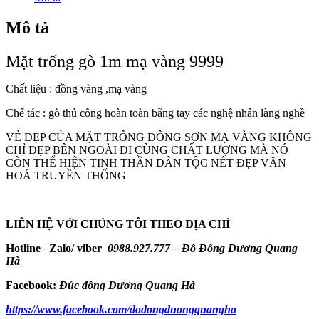
Mô tả
Mặt trống gò 1m mạ vàng 9999
Chất liệu : đồng vàng ,mạ vàng
Chế tác : gò thủ công hoàn toàn bằng tay các nghệ nhân làng nghề
VẺ ĐẸP CỦA MẶT TRỐNG ĐÔNG SƠN MẠ VÀNG KHÔNG
CHỈ ĐẸP BÊN NGOÀI ĐI CÙNG CHẤT LƯỢNG MÀ NÓ
CÒN THỂ HIỆN TINH THẦN DÂN TỘC NÉT ĐẸP VĂN
HOÁ TRUYỀN THỐNG
LIÊN HỆ VỚI CHÚNG TÔI THEO ĐỊA CHỈ
Hotline
–
Zalo/ viber
0988.927.777 – Đồ Đồng Dương Quang
Hà
Facebook:
Đúc đồng Dương Quang Hà
https://www.facebook.com/dodongduongquangha