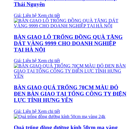
Thái Nguyên
Giá: Liên hệ
Xem chi tiết
BÀN GIAO LÔ TRỐNG ĐỒNG QUÀ TẶNG
DÁT VÀNG 9999 CHO DOANH NGHIỆP
TẠI HÀ NỘI
Giá: Liên hệ
Xem chi tiết
BÀN GIAO QUẢ TRỐNG 70CM MÀU ĐỎ
ĐEN BÀN GIAO TẠI TỔNG CÔNG TY ĐIỆN
LỰC TỈNH HƯNG YÊN
Giá: Liên hệ
Xem chi tiết
Quả trống đồng đường kính 50cm mạ vàng