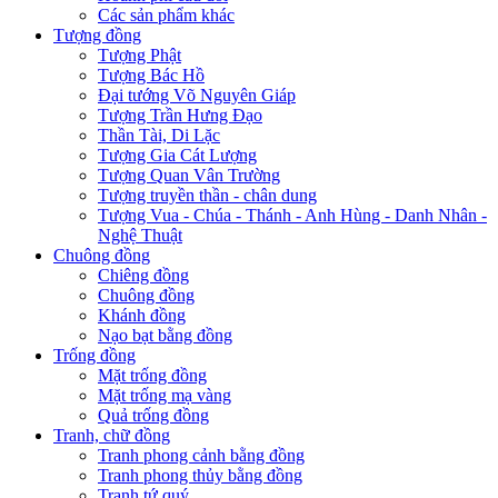
Các sản phẩm khác
Tượng đồng
Tượng Phật
Tượng Bác Hồ
Đại tướng Võ Nguyên Giáp
Tượng Trần Hưng Đạo
Thần Tài, Di Lặc
Tượng Gia Cát Lượng
Tượng Quan Vân Trường
Tượng truyền thần - chân dung
Tượng Vua - Chúa - Thánh - Anh Hùng - Danh Nhân -
Nghệ Thuật
Chuông đồng
Chiêng đồng
Chuông đồng
Khánh đồng
Nạo bạt bằng đồng
Trống đồng
Mặt trống đồng
Mặt trống mạ vàng
Quả trống đồng
Tranh, chữ đồng
Tranh phong cảnh bằng đồng
Tranh phong thủy bằng đồng
Tranh tứ quý