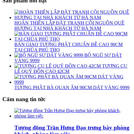
Sản phẩm nổi bật
HOÀN THIỆN LẮP ĐẶT TRANH CỘI NGUỒN QUÊ
HƯƠNG TẠI NHÀ KHÁCH TỪ HÀ NAM
BÀN GIAO TƯỢNG PHẬT CHUẨN ĐỀ CAO 90CM
TẠI CHÙA PHÚ THỌ
BỘ NGŨ SỰ DÁT
VÀNG 9999
TƯỢNG CỤ
LÊ QUÝ ĐÔN CAO 42CM
TƯỢNG PHẬT BÀ QUAN ÂM 90CM DÁT VÀNG 9999
Cẩm nang tin tức
Tượng đồng Trần Hưng Đạo trưng bày phòng