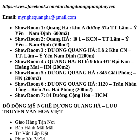
https://www.facebook.com/ducdongduongquanghayyen
Email:
mynghequangha@gmail.com
ShowRoom 1: Quang Hà : khu A đường 57a TT Lâm – Ý
Yên – Nam Định 600m2)
ShowRoom 2: Quang HÀ: lô 1 – KCN – TT Lâm – Ý
Yên – Nam Định (500m2)
ShowRoom 3 : DƯƠNG QUANG HÀ: Lô 2 Khu CN –
TT. Lâm – Ý Yên Nam Định (1200m)
ShowRoom 4 : QUANG HÀ: B1 lô 9 khu ĐT Đại Kim –
Hoàng Mai – HN (200m2)
ShowRoom 5 : DƯƠNG QUANG HÀ : 845 Giải Phóng –
HN (200m2)
ShowRoom 6 : DƯƠNG QUANG HÀ: 1120 – Trần Nhân
Tông – Kiến An- Hải Phòng (200m2)
ShowRoom 7: 84 Đường Cộng Hoa – HCM
ĐỒ ĐỒNG MỸ NGHỆ DƯƠNG QUANG HÀ – LƯU
TRUYỀN VĂN HÓA VIỆT
Giao Hàng Tận Nơi
Bảo Hành Mãi Mãi
Tư Vấn Lắp Đặt
Phục Vụ 24/24