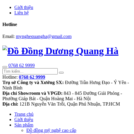
Giới thiệu
Liên hệ
Hotline
Email:
mynghequangha@gmail.com
0768 62 9999
Hotline:
0768 62 9999
Trụ sở Công ty và Xưởng SX:
Đường Trần Hưng Đạo - Ý Yên -
Ninh Bình
Địa chỉ Showroom và VPGD:
843 - 845 Đường Giải Phóng -
Phường Giáp Bát - Quận Hoàng Mai - Hà Nội
Địa chỉ:
121B Nguyễn Văn Trỗi, Quận Phú Nhuận, TP.HCM
Trang chủ
Giới thiệu
Sản phẩm
Đồ đồng mỹ nghệ cao cấp