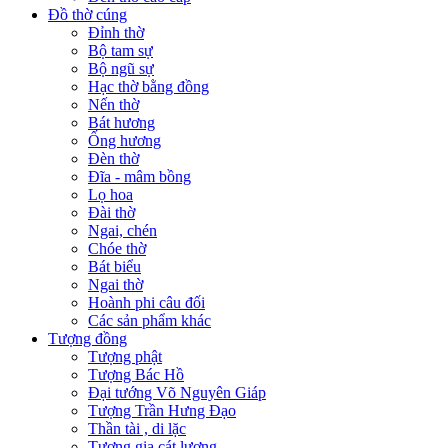
Đồ thờ cúng
Đỉnh thờ
Bộ tam sự
Bộ ngũ sự
Hạc thờ bằng đồng
Nến thờ
Bát hương
Ống hương
Đèn thờ
Đĩa - mâm bồng
Lọ hoa
Đài thờ
Ngai, chén
Chóe thờ
Bát biểu
Ngai thờ
Hoành phi câu đối
Các sản phẩm khác
Tượng đồng
Tượng phật
Tượng Bác Hồ
Đại tướng Võ Nguyên Giáp
Tượng Trần Hưng Đạo
Thần tài , di lặc
Tượng gia cát lượng