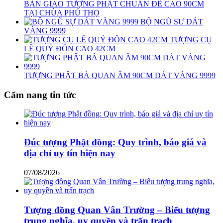
BÀN GIAO TƯỢNG PHẬT CHUẨN ĐỀ CAO 90CM
TẠI CHÙA PHÚ THỌ
BỘ NGŨ SỰ DÁT
VÀNG 9999
TƯỢNG CỤ
LÊ QUÝ ĐÔN CAO 42CM
TƯỢNG PHẬT BÀ QUAN ÂM 90CM DÁT VÀNG 9999
Cẩm nang tin tức
Đúc tượng Phật đồng: Quy trình, báo giá và
địa chỉ uy tín hiện nay
07/08/2026
Tượng đồng Quan Vân Trường – Biểu tượng
trung nghĩa, uy quyền và trấn trạch