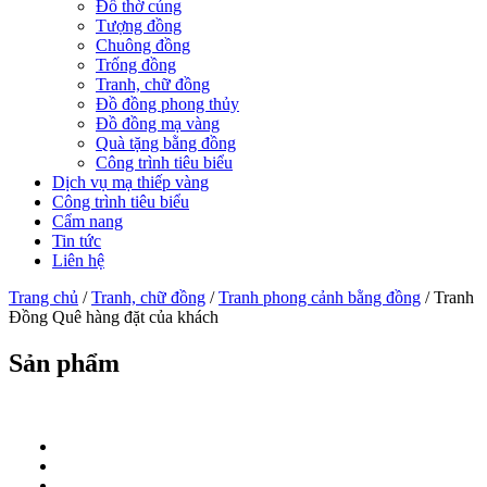
Đồ thờ cúng
Tượng đồng
Chuông đồng
Trống đồng
Tranh, chữ đồng
Đồ đồng phong thủy
Đồ đồng mạ vàng
Quà tặng bằng đồng
Công trình tiêu biểu
Dịch vụ mạ thiếp vàng
Công trình tiêu biểu
Cẩm nang
Tin tức
Liên hệ
Trang chủ
/
Tranh, chữ đồng
/
Tranh phong cảnh bằng đồng
/ Tranh
Đồng Quê hàng đặt của khách
Sản phẩm