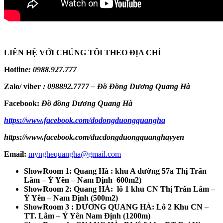
LIÊN HỆ VỚI CHÚNG TÔI THEO ĐỊA CHỈ
Hotline
:
0988.927.777
Zalo/ viber
:
098892.7777 – Đồ Đồng Dương Quang Hà
Facebook:
Đồ đồng Dương Quang Hà
https://www.facebook.com/dodongduongquangha
https://www.facebook.com/ducdongduongquanghayyen
Email:
mynghequangha@gmail.com
ShowRoom 1: Quang Hà : khu A đường 57a Thị Trấn
Lâm – Ý Yên – Nam Định 600m2)
ShowRoom 2: Quang HÀ: lô 1 khu CN Thị Trấn Lâm –
Ý Yên – Nam Định (500m2)
ShowRoom 3 : DƯƠNG QUANG HÀ: Lô 2 Khu CN –
TT. Lâm – Ý Yên Nam Định (1200m)