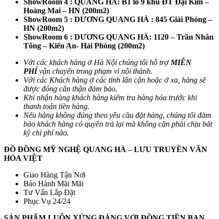
ShowRoom 4 : QUANG HÀ: B1 lô 9 khu ĐT Đại Kim –
Hoàng Mai – HN (200m2)
ShowRoom 5 : DƯƠNG QUANG HÀ : 845 Giải Phóng –
HN (200m2)
ShowRoom 6 : DƯƠNG QUANG HÀ: 1120 – Trần Nhân
Tông – Kiến An- Hải Phòng (200m2)
Với các khách hàng ở Hà Nội chúng tôi hỗ trợ
MIỄN
PHÍ
vận chuyển trong phạm vi nội thành.
Với các Khách hàng ở các tỉnh lân cận hoặc ở xa, hàng sẽ
được đóng cẩn thận đảm bảo.
Khi nhận hàng khách hàng kiểm tra hàng hóa trước khi
thanh toán tiền hàng.
Nếu hàng không đúng theo yêu cầu đặt hàng, chúng tôi đảm
bảo khách hàng có quyền trả lại mà không cần phải chịu bất
kỳ chi phí nào.
ĐỒ ĐỒNG MỸ NGHỆ QUANG HÀ – LƯU TRUYỀN VĂN
HÓA VIỆT
Giao Hàng Tận Nơi
Bảo Hành Mãi Mãi
Tư Vấn Lắp Đặt
Phục Vụ 24/24
SẢN PHẨM LUÔN XỨNG ĐÁNG VỚI ĐỒNG TIỀN BẠN