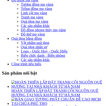
Đồ đồng mạ vàng
Tượng đồng mạ vàng
Trống đồng mạ vàng
Linh vật mạ vàng
Tranh mạ vàng
Quà tặng mạ vàng
Các sản phẩm khác
Đồ đồng phong thủy mạ vàng
Đồ thờ mạ vàng
Quà tặng bằng đồng
Vật phẩm quà tặng
Quà tặng nhân sự
Logo - Quốc Huy - Quốc Hiệu
Biển chức danh - Biển phòng
Các sản phẩm khác
Công trình tiêu biểu
Sản phẩm nổi bật
HOÀN THIỆN LẮP ĐẶT TRANH CỘI NGUỒN QUÊ
HƯƠNG TẠI NHÀ KHÁCH TỪ HÀ NAM