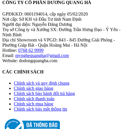
CÔNG TY CỔ PHẦN DƯƠNG QUANG HÀ
GPĐKKD: 0601194014, cấp ngày 05/02/2020
Nơi cấp: Sở KH và Đầu Tư tỉnh Nam Định
Người đại diện: Nguyễn Đăng Dương
Trụ sở Công ty và Xưởng SX: Đường Trần Hưng Đạo - Ý Yên -
Ninh Bình
Địa chỉ Showroom và VPGD: 843 - 845 Đường Giải Phóng -
Phường Giáp Bát - Quận Hoàng Mai - Hà Nội
Hotline:
0768 62 9999
Email:
mynghequangha@gmail.com
Website: dodongquangha.com
CÁC CHÍNH SÁCH
Chính sách và quy định chung
Chính sách giao hàng
Chính sách bảo hành đổi trả hàng
Chính sách thanh toán
Chính sách mua hàng
Chính sách bảo mật thông tin