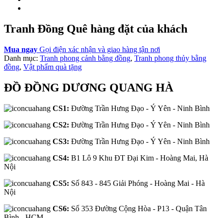
Tranh Đồng Quê hàng đặt của khách
Mua ngay
Gọi điện xác nhận và giao hàng tận nơi
Danh mục:
Tranh phong cảnh bằng đồng
,
Tranh phong thủy bằng
đồng
,
Vật phẩm quà tặng
ĐỒ ĐỒNG DƯƠNG QUANG HÀ
CS1:
Đường Trần Hưng Đạo - Ý Yên - Ninh Bình
CS2:
Đường Trần Hưng Đạo - Ý Yên - Ninh Bình
CS3:
Đường Trần Hưng Đạo - Ý Yên - Ninh Bình
CS4:
B1 Lô 9 Khu ĐT Đại Kim - Hoàng Mai, Hà
Nội
CS5:
Số 843 - 845 Giải Phóng - Hoàng Mai - Hà
Nội
CS6:
Số 353 Đường Cộng Hòa - P13 - Quận Tân
Bình - HCM