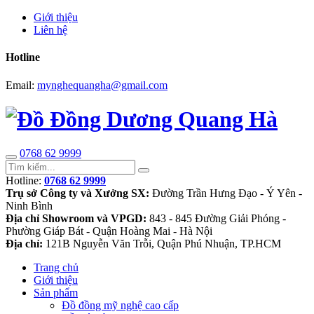
Giới thiệu
Liên hệ
Hotline
Email:
mynghequangha@gmail.com
0768 62 9999
Hotline:
0768 62 9999
Trụ sở Công ty và Xưởng SX:
Đường Trần Hưng Đạo - Ý Yên -
Ninh Bình
Địa chỉ Showroom và VPGD:
843 - 845 Đường Giải Phóng -
Phường Giáp Bát - Quận Hoàng Mai - Hà Nội
Địa chỉ:
121B Nguyễn Văn Trỗi, Quận Phú Nhuận, TP.HCM
Trang chủ
Giới thiệu
Sản phẩm
Đồ đồng mỹ nghệ cao cấp