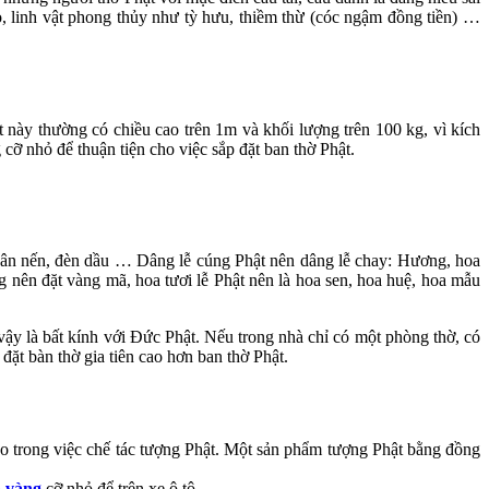
, linh vật phong thủy như tỳ hưu, thiềm thừ (cóc ngậm đồng tiền) …
này thường có chiều cao trên 1m và khối lượng trên 100 kg, vì kích
ỡ nhỏ để thuận tiện cho việc sắp đặt ban thờ Phật.
 chân nến, đèn dầu … Dâng lễ cúng Phật nên dâng lễ chay: Hương, hoa
ng nên đặt vàng mã, hoa tươi lễ Phật nên là hoa sen, hoa huệ, hoa mẫu
ư vậy là bất kính với Đức Phật. Nếu trong nhà chỉ có một phòng thờ, có
đặt bàn thờ gia tiên cao hơn ban thờ Phật.
o trong việc chế tác tượng Phật. Một sản phẩm tượng Phật bằng đồng
 vàng
cỡ nhỏ để trên xe ô tô.