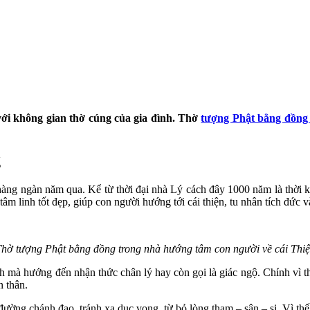
ới không gian thờ cúng của gia đình. Thờ
tượng Phật bằng đồng
g
àng ngàn năm qua. Kể từ thời đại nhà Lý cách đây 1000 năm là thời kỳ
âm linh tốt đẹp, giúp con người hướng tới cái thiện, tu nhân tích đức v
hờ tượng Phật bằng đồng trong nhà hướng tâm con người về cái Thi
nh mà hướng đến nhận thức chân lý hay còn gọi là giác ngộ. Chính vì 
n thân.
ường chánh đạo, tránh xa dục vọng, từ bỏ lòng tham – sân – si. Vì thế