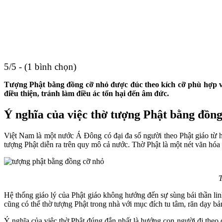
5/5 - (1 bình chọn)
Tượng Phật bằng đồng cỡ nhỏ được đúc theo kích cỡ phù hợp v
điều thiện, tránh làm điều ác tổn hại đến âm đức.
Ý nghĩa của việc thờ tượng Phật bằng đồn
Việt Nam là một nước Á Đông có đại đa số người theo Phật giáo từ h
tượng Phật diễn ra trên quy mô cả nước. Thờ Phật là một nét văn hóa t
T
Hệ thống giáo lý của Phật giáo không hướng đến sự sùng bái thần li
cũng có thể thờ tượng Phật trong nhà với mục đích tu tâm, răn dạy bả
Ý nghĩa của việc thờ Phật đúng đắn nhất là hướng con người đi theo đ