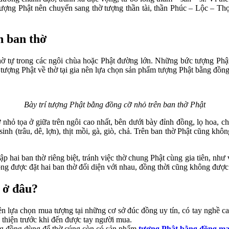
tượng Phật nên chuyển sang thờ tượng thần tài, thần Phúc – Lộc – Thọ
n ban thờ
 tự trong các ngôi chùa hoặc Phật đường lớn. Những bức tượng Phật 
ợng Phật về thờ tại gia nên lựa chọn sản phẩm tượng Phật bằng đồng c
Bày trí tượng Phật bằng đồng cỡ nhỏ trên ban thờ Phật
ỡ nhỏ tọa ở giữa trên ngôi cao nhất, bên dưới bày đỉnh đồng, lọ hoa,
inh (trâu, dê, lợn), thịt mồi, gà, giò, chả. Trên ban thờ Phật cũng khô
ập hai ban thờ riêng biệt, tránh việc thờ chung Phật cùng gia tiên, nh
ông được đặt hai ban thờ đối diện với nhau, đồng thời cũng không được 
 ở đâu?
 lựa chọn mua tượng tại những cơ sở đúc đồng uy tín, có tay nghề ca
n thiện trước khi đến được tay người mua.
g đồng dùng để thờ cúng còn có sản phẩm
tượng Phật bằng đồng mạ