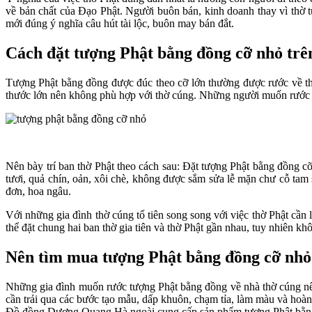
về bản chất của Đạo Phật. Người buôn bán, kinh doanh thay vì thờ 
mới đúng ý nghĩa câu hút tài lộc, buôn may bán đắt.
Cách đặt tượng Phật bằng đồng cỡ nhỏ trê
Tượng Phật bằng đồng được đúc theo cỡ lớn thường được rước về thờ
thước lớn nên không phù hợp với thờ cúng. Những người muốn rước tư
Nên bày trí ban thờ Phật theo cách sau: Đặt tượng Phật bằng đồng c
tươi, quả chín, oản, xôi chè, không được sắm sửa lễ mặn chư cỗ tam s
đơn, hoa ngâu.
Với những gia đình thờ cúng tổ tiên song song với việc thờ Phật cần l
thể đặt chung hai ban thờ gia tiên và thờ Phật gần nhau, tuy nhiên kh
Nên tìm mua tượng Phật bằng đồng cỡ nhỏ
Những gia đình muốn rước tượng Phật bằng đồng về nhà thờ cúng nên
cần trải qua các bước tạo mẫu, dấp khuôn, chạm tỉa, làm màu và hoà
Đồ đồng Dương Quang Hà ngoài cung cấp sản phẩm tương Phật bằn