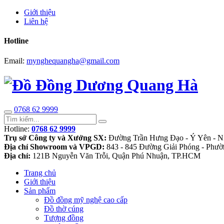
Giới thiệu
Liên hệ
Hotline
Email:
mynghequangha@gmail.com
0768 62 9999
Hotline:
0768 62 9999
Trụ sở Công ty và Xưởng SX:
Đường Trần Hưng Đạo - Ý Yên - N
Địa chỉ Showroom và VPGD:
843 - 845 Đường Giải Phóng - Phườ
Địa chỉ:
121B Nguyễn Văn Trỗi, Quận Phú Nhuận, TP.HCM
Trang chủ
Giới thiệu
Sản phẩm
Đồ đồng mỹ nghệ cao cấp
Đồ thờ cúng
Tượng đồng