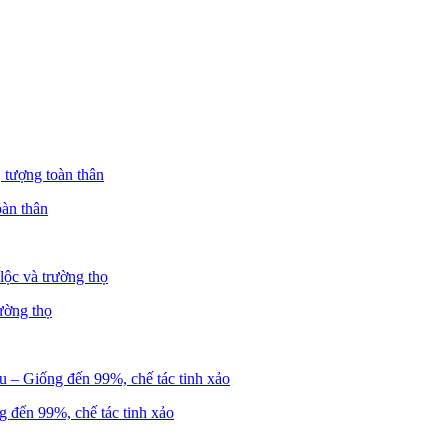
oàn thân
ường thọ
 đến 99%, chế tác tinh xảo