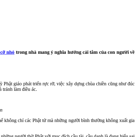
 cỡ nhỏ
trong nhà mang ý nghĩa hướng cái tâm của con người về
 Phật giáo phát triển rực rỡ, việc xây dựng chùa chiền cũng như đúc
à tránh làm điều ác.
ện
thế không chỉ các Phật tử mà những người bình thường không xuất gia
 những người thờ Phật với mục đích cầu tài, cầu danh là đang hiểu sai