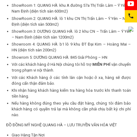
ShowRoom 1: QUANG HÀ: khu A đường 57a Thị Trấn Lâm – Ý Yên –
Nam Định (diện tích sàn 600m2)
ShowRoom 2: QUANG HÀ: lô 1 khu CN Thị Trấn Lâm – Ý Yên – Nam
Định (diện tích sàn 500m2)
ShowRoom 3: DƯƠNG QUANG HÀ: lô 2 khu CN – Trấn Lâm – Ý Yên
– Nam Định (diện tích sàn 1200m2)
Showroom 4: QUANG HÀ: b1 lô 9 khu ĐT Đại Kim – Hoàng Mai –
HN (diện tích sàn 200m2)
Showrom 5: DƯƠNG QUANG HÀ: 845 Giải Phóng – HN
Với các khách hàng ở Hà Nội chúng tôi hỗ trợ
MIỄN PHÍ
vận chuyển
trong phạm vi nội thành.
Với các Khách hàng ở các tỉnh lân cận hoặc ở xa, hàng sẽ được
đóng cẩn thận đảm bảo.
Khi nhận hàng khách hàng kiểm tra hàng hóa trước khi thanh toán
tiền hàng.
Nếu hàng không đúng theo yêu cầu đặt hàng, chúng tôi đảm bảo
khách hàng có quyền trả lại mà không cần phải chịu bất kỳ chi phí
nào.
ĐỒ ĐỒNG MỸ NGHỆ QUANG HÀ – LƯU TRUYỀN VĂN HÓA VIỆT
Giao Hàng Tận Nơi