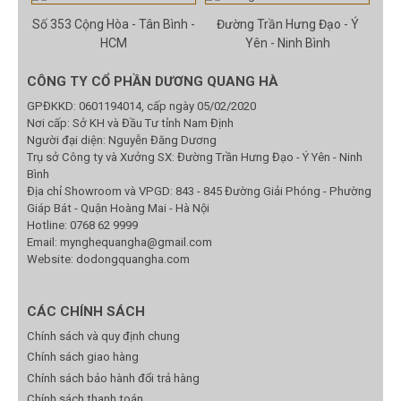
Số 353 Cộng Hòa - Tân Bình -
Đường Trần Hưng Đạo - Ý
HCM
Yên - Ninh Bình
CÔNG TY CỔ PHẦN DƯƠNG QUANG HÀ
GPĐKKD: 0601194014, cấp ngày 05/02/2020
Nơi cấp: Sở KH và Đầu Tư tỉnh Nam Định
Người đại diện: Nguyễn Đăng Dương
Trụ sở Công ty và Xưởng SX: Đường Trần Hưng Đạo - Ý Yên - Ninh
Bình
Địa chỉ Showroom và VPGD: 843 - 845 Đường Giải Phóng - Phường
Giáp Bát - Quận Hoàng Mai - Hà Nội
Hotline:
0768 62 9999
Email:
mynghequangha@gmail.com
Website: dodongquangha.com
CÁC CHÍNH SÁCH
Chính sách và quy định chung
Chính sách giao hàng
Chính sách bảo hành đổi trả hàng
Chính sách thanh toán