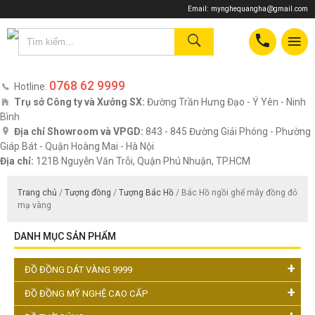
Email:
mynghequangha@gmail.com
0768 62 9999
Hotline:
Trụ sở Công ty và Xưởng SX:
Đường Trần Hưng Đạo - Ý Yên - Ninh
Bình
Địa chỉ Showroom và VPGD:
843 - 845 Đường Giải Phóng - Phường
Giáp Bát - Quận Hoàng Mai - Hà Nội
Địa chỉ:
121B Nguyễn Văn Trỗi, Quận Phú Nhuận, TP.HCM
Trang chủ
/
Tượng đồng
/
Tượng Bác Hồ
/ Bác Hồ ngồi ghế mây đồng đỏ
mạ vàng
DANH MỤC SẢN PHẨM
ĐỒ ĐỒNG DÁT VÀNG 9999
ĐỒ ĐỒNG MỸ NGHỆ CAO CẤP