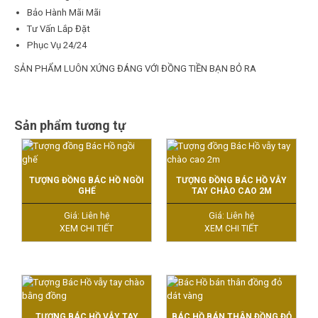
Bảo Hành Mãi Mãi
Tư Vấn Lắp Đặt
Phục Vụ 24/24
SẢN PHẨM LUÔN XỨNG ĐÁNG VỚI ĐỒNG TIỀN BẠN BỎ RA
Sản phẩm tương tự
TƯỢNG ĐỒNG BÁC HỒ NGỒI
TƯỢNG ĐỒNG BÁC HỒ VẪY
GHẾ
TAY CHÀO CAO 2M
Giá: Liên hệ
Giá: Liên hệ
XEM CHI TIẾT
XEM CHI TIẾT
TƯỢNG BÁC HỒ VẪY TAY
BÁC HỒ BÁN THÂN ĐỒNG ĐỎ