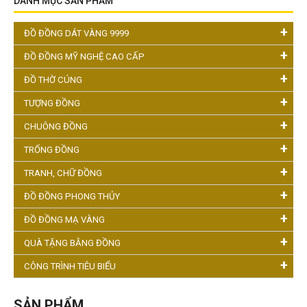
DANH MỤC SẢN PHẨM
ĐỒ ĐỒNG DÁT VÀNG 9999
ĐỒ ĐỒNG MỸ NGHỆ CAO CẤP
ĐỒ THỜ CÚNG
TƯỢNG ĐỒNG
CHUÔNG ĐỒNG
TRỐNG ĐỒNG
TRANH, CHỮ ĐỒNG
ĐỒ ĐỒNG PHONG THỦY
ĐỒ ĐỒNG MẠ VÀNG
QUÀ TẶNG BẰNG ĐỒNG
CÔNG TRÌNH TIÊU BIỂU
SẢN PHẨM