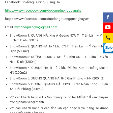
Facebook: Đồ đồng Dương Quang Hà
https://www.facebook.com/dodongduongquangha
https://www.facebook.com/ducdongduongquanghayyen
Email:
mynghequangha@gmail.com
ShowRoom 1: QUANG HÀ: khu A đường 57A Thị Trấn Lâm – Ý Yên
– Nam Định (600m2)
ShowRoom 2: QUANG HÀ: lô 1 khu CN Thị Trấn Lâm – Ý Yên – Nam
Định (500m2)
ShowRoom 3: DƯƠNG QUANG HÀ: Lô 2 Khu CN – TT. Lâm – Ý Yên
Nam Định (1200m)
ShowRoom 4: QUANG HÀ: B1 lô 9 khu ĐT Đại Kim – Hoàng Mai –
HN (200m2)
ShowRoom 5: DƯƠNG QUANG HÀ: 845 Giải Phóng – HN (200m2)
ShowRoom 6: DƯƠNG QUANG HÀ: 1120 – Trần Nhân Tông – Kiến
An- Hải Phòng (200m2)
Với các khách hàng ở Hà Nội chúng tôi hỗ trợ MIỄN PHÍ vận chuyển
trong phạm vi nội thành.
Với các Khách hàng ở các tỉnh lân cận hoặc ở xa, hàng sẽ được
đóng cẩn thận đảm bảo.