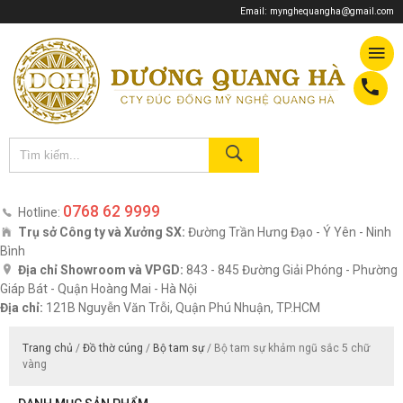
Email:
mynghequangha@gmail.com
0768 62 9999
Hotline:
Trụ sở Công ty và Xưởng SX:
Đường Trần Hưng Đạo - Ý Yên - Ninh
Bình
Địa chỉ Showroom và VPGD:
843 - 845 Đường Giải Phóng - Phường
Giáp Bát - Quận Hoàng Mai - Hà Nội
Địa chỉ:
121B Nguyễn Văn Trỗi, Quận Phú Nhuận, TP.HCM
Trang chủ
/
Đồ thờ cúng
/
Bộ tam sự
/ Bộ tam sự khảm ngũ sắc 5 chữ
vàng