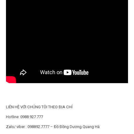
LIÊN HỆ VỚI CHÚNG TÔI THEO ĐỊA CHỈ
Hotline: 0988.927.777
Zalo/ viber : 098892.7777 – Đồ Đồng Dương Quang Hà