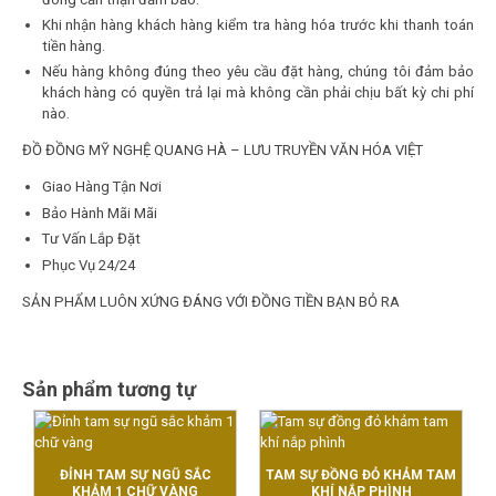
Khi nhận hàng khách hàng kiểm tra hàng hóa trước khi thanh toán
tiền hàng.
Nếu hàng không đúng theo yêu cầu đặt hàng, chúng tôi đảm bảo
khách hàng có quyền trả lại mà không cần phải chịu bất kỳ chi phí
nào.
ĐỒ ĐỒNG MỸ NGHỆ QUANG HÀ – LƯU TRUYỀN VĂN HÓA VIỆT
Giao Hàng Tận Nơi
Bảo Hành Mãi Mãi
Tư Vấn Lắp Đặt
Phục Vụ 24/24
SẢN PHẨM LUÔN XỨNG ĐÁNG VỚI ĐỒNG TIỀN BẠN BỎ RA
Sản phẩm tương tự
ĐỈNH TAM SỰ NGŨ SẮC
TAM SỰ ĐỒNG ĐỎ KHẢM TAM
KHẢM 1 CHỮ VÀNG
KHÍ NẮP PHÌNH