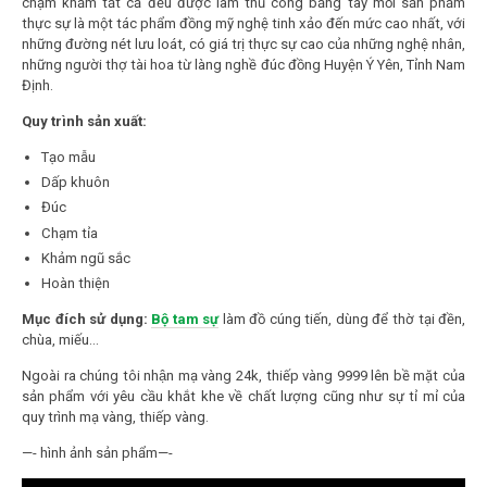
chạm khảm tất cả đều được làm thủ công bằng tay mỗi sản phẩm
thực sự là một tác phẩm đồng mỹ nghệ tinh xảo đến mức cao nhất, với
những đường nét lưu loát, có giá trị thực sự cao của những nghệ nhân,
những người thợ tài hoa từ làng nghề đúc đồng Huyện Ý Yên, Tỉnh Nam
Định.
Quy trình sản xuất:
Tạo mẫu
Dấp khuôn
Đúc
Chạm tỉa
Khảm ngũ sắc
Hoàn thiện
Mục đích sử dụng:
Bộ tam sự
làm đồ cúng tiến, dùng để thờ tại đền,
chùa, miếu…
Ngoài ra chúng tôi nhận mạ vàng 24k, thiếp vàng 9999 lên bề mặt của
sản phẩm với yêu cầu khắt khe về chất lượng cũng như sự tỉ mỉ của
quy trình mạ vàng, thiếp vàng.
—- hình ảnh sản phẩm—-