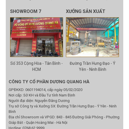
SHOWROOM 7
XƯỞNG SẢN XUẤT
Số 353 Cộng Hòa - Tân Bình -
Đường Trần Hưng Đạo - Ý
HCM
Yên - Ninh Bình
CÔNG TY CỔ PHẦN DƯƠNG QUANG HÀ
GPĐKKD: 0601194014, cấp ngày 05/02/2020
Nơi cấp: Sở KH và Đầu Tư tỉnh Nam Định
Người đại diện: Nguyễn Đăng Dương
Trụ sở Công ty và Xưởng SX: Đường Trần Hưng Đạo - Ý Yên - Ninh
Bình
Địa chỉ Showroom và VPGD: 843 - 845 Đường Giải Phóng - Phường
Giáp Bát - Quận Hoàng Mai - Hà Nội
Hotline:
0768 62 9999