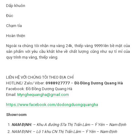
Dấp khuôn
Đúc
Chạm tỉa
Hoàn thiện
Ngoài ra chúng tôi nhận mạ vàng 24k, thiếp vàng 9999 lên bề mặt của
sản phẩm với yêu cầu khắt khe về chất lượng cũng như sự tỉ mỉ của
quy trình mạ vàng, thiếp vàng.
LIÊN HỆ VỚI CHÚNG TÔI THEO ĐỊA CHỈ
HOTLINE/ Zalo/ Viber:
0988927777
–
Đồ Đồng Dương Quang Hà
Facebook: Đồ Đồng Dương Quang Hà
Email:
Mynghequangha@gmail.com
https://www.facebook.com/dodongduongquangha
Showroom
NAM ĐỊNH
:
– Khu A đường 57a Thị Trấn Lâm – Ý Yên – Nam Định
NAM ĐỊNH: – Lô 1 khu CN Thị Trấn Lâm – Ý Yên – Nam Định