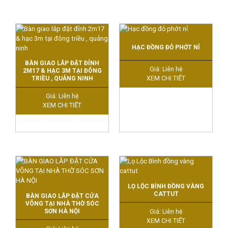
HẠC ĐỒNG ĐỎ PHỚT NỈ
BÀN GIAO LẮP ĐẶT ĐỈNH
Giá: Liên hệ
2M17 & HẠC 3M TẠI ĐÔNG
TRIỀU , QUẢNG NINH
XEM CHI TIẾT
Giá: Liên hệ
XEM CHI TIẾT
LỌ LỘC BÌNH ĐỒNG VÀNG
CATTUT
BÀN GIAO LẮP ĐẶT CỬA
VÕNG TẠI NHÀ THỜ SÓC
SƠN HÀ NỘI
Giá: Liên hệ
XEM CHI TIẾT