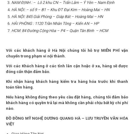
NAM ĐỊNH : – Lô 2 khu CN – Trấn Lâm – Ý Yên – Nam Định
HÀ NỘI: – số 9 – B1 – Khu ĐT Đại Kim – Hoàng Mai – HN
HÀ NỘI: 845 Giải Phòng – Giáp Bát – Hoàng Mai – HN
HẢI PHÒNG : 1120 Trần Nhân Tông – Kiến AN – HP
HCM: 84 Đường Cộng Hòa – P4 – Quận Tân Bình – HCM
Với các khách hàng ở Hà Nội chúng tôi hỗ trợ MIỄN PHÍ vận
chuyển trong phạm vi nội thành.
Với các Khách hàng ở các tỉnh lân cận hoặc ở xa, hàng sẽ được
đóng cẩn thận đảm bảo.
Khi nhận hàng khách hàng kiểm tra hàng hóa trước khi thanh
toán tiền hàng.
Nếu hàng không đúng theo yêu cầu đặt hàng, chúng tôi đảm bảo
khách hàng có quyền trả lại mà không cần phải chịu bất kỳ chi phí
nào.
ĐỒ ĐỒNG MỸ NGHỆ DƯƠNG QUANG HÀ – LƯU TRUYỀN VĂN HÓA
VIỆT
Giao Hàng Tận Nơi