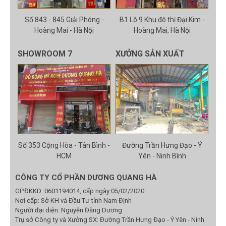
Số 843 - 845 Giải Phóng -
B1 Lô 9 Khu đô thị Đại Kim -
Hoàng Mai - Hà Nội
Hoàng Mai, Hà Nội
SHOWROOM 7
XƯỞNG SẢN XUẤT
Số 353 Cộng Hòa - Tân Bình -
Đường Trần Hưng Đạo - Ý
HCM
Yên - Ninh Bình
CÔNG TY CỔ PHẦN DƯƠNG QUANG HÀ
GPĐKKD: 0601194014, cấp ngày 05/02/2020
Nơi cấp: Sở KH và Đầu Tư tỉnh Nam Định
Người đại diện: Nguyễn Đăng Dương
Trụ sở Công ty và Xưởng SX: Đường Trần Hưng Đạo - Ý Yên - Ninh