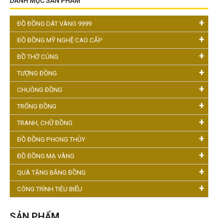
DANH MỤC SẢN PHẨM
ĐỒ ĐỒNG DÁT VÀNG 9999
ĐỒ ĐỒNG MỸ NGHỆ CAO CẤP
ĐỒ THỜ CÚNG
TƯỢNG ĐỒNG
CHUÔNG ĐỒNG
TRỐNG ĐỒNG
TRANH, CHỮ ĐỒNG
ĐỒ ĐỒNG PHONG THỦY
ĐỒ ĐỒNG MẠ VÀNG
QUÀ TẶNG BẰNG ĐỒNG
CÔNG TRÌNH TIÊU BIỂU
SẢN PHẨM