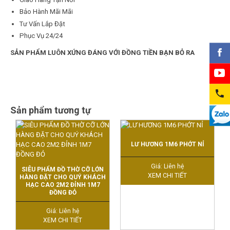
Bảo Hành Mãi Mãi
Tư Vấn Lắp Đặt
Phục Vụ 24/24
SẢN PHẨM LUÔN XỨNG ĐÁNG VỚI ĐỒNG TIỀN BẠN BỎ RA
Sản phẩm tương tự
LƯ HƯƠNG 1M6 PHỚT NỈ
Giá: Liên hệ
SIÊU PHẨM ĐỒ THỜ CỠ LỚN
XEM CHI TIẾT
HÀNG ĐẶT CHO QUÝ KHÁCH
HẠC CAO 2M2 ĐỈNH 1M7
ĐỒNG ĐỎ
Giá: Liên hệ
XEM CHI TIẾT