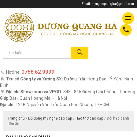
Email:
mynghequangha@gmail.com
0768 62 9999
Hotline:
Trụ sở Công ty và Xưởng SX:
Đường Trần Hưng Đạo - Ý Yên - Ninh
Bình
Địa chỉ Showroom và VPGD:
843 - 845 Đường Giải Phóng - Phường
Giáp Bát - Quận Hoàng Mai - Hà Nội
Địa chỉ:
121B Nguyễn Văn Trỗi, Quận Phú Nhuận, TP.HCM
Trang chủ
/
Đồ đồng mỹ nghệ cao cấp
/
Hạc thờ cao cấp
/ Đôi hạc cánh
tiên 3m