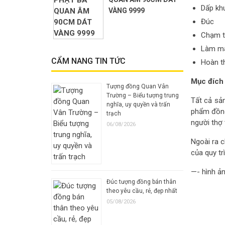
Dấp kh
VÀNG 9999
Đúc
Chạm t
Làm ma
CẨM NANG TIN TỨC
Hoàn t
Mục đích
Tượng đồng Quan Vân
Trường – Biểu tượng trung
Tất cả sả
nghĩa, uy quyền và trấn
phẩm đồng
trạch
người thợ
06/08/2026
Ngoài ra c
của quy tri
—- hình ả
Đúc tượng đồng bán thân
theo yêu cầu, rẻ, đẹp nhất
05/08/2026