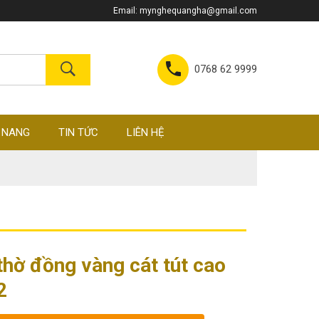
Email:
mynghequangha@gmail.com
0768 62 9999
 NANG
TIN TỨC
LIÊN HỆ
thờ đồng vàng cát tút cao
2