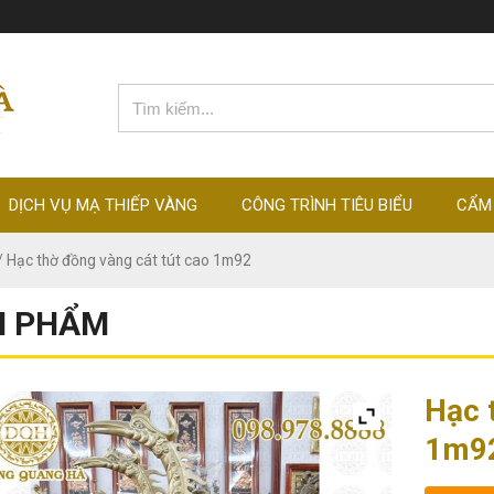
DỊCH VỤ MẠ THIẾP VÀNG
CÔNG TRÌNH TIÊU BIỂU
CẨM
/ Hạc thờ đồng vàng cát tút cao 1m92
N PHẨM
Hạc 
1m9