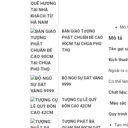
Mô 
BÀN GIAO TƯỢNG
Mô tả
PHẬT CHUẨN ĐỀ CAO
90CM TẠI CHÙA PHÚ
Tên gọi 
THỌ
Kích thư
Ngoài ra 
BỘ NGŨ SỰ DÁT VÀNG
Có thể là
9999
Chất liệu:
TƯỢNG CỤ LÊ QUÝ
Màu sắc
ĐÔN CAO 42CM
Quy trình
TƯỢNG PHẬT BÀ
Tạo m
QUAN ÂM 90CM DÁT