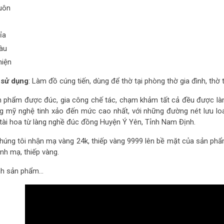
uôn
ỉa
̀u
hiện
 sử dụng
: Làm đồ cúng tiến, dùng để thờ tại phòng thờ gia đình, thờ 
n phẩm được đúc, gia công chế tác, chạm khảm tất cả đều được là
 mỹ nghệ tinh xảo đến mức cao nhất, với những đường nét lưu loá
 tài hoa từ làng nghề đúc đồng Huyện Ý Yên, Tỉnh Nam Định.
húng tôi nhận mạ vàng 24k, thiếp vàng 9999 lên bề mặt của sản phẩm
̀nh mạ, thiếp vàng.
nh sản phẩm…