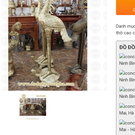
G
Danh mụ
thờ cao 
ĐỒ Đ
Ninh Bì
Ninh Bì
Ninh Bì
Mai, Hà
Mai - H