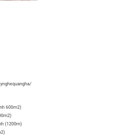
gmynghequangha/
ịnh 600m2)
00m2)
nh (1200m)
m2)