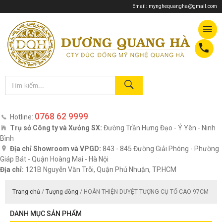
Email:
mynghequangha@gmail.com
0768 62 9999
Hotline:
Trụ sở Công ty và Xưởng SX:
Đường Trần Hưng Đạo - Ý Yên - Ninh
Bình
Địa chỉ Showroom và VPGD:
843 - 845 Đường Giải Phóng - Phường
Giáp Bát - Quận Hoàng Mai - Hà Nội
Địa chỉ:
121B Nguyễn Văn Trỗi, Quận Phú Nhuận, TP.HCM
Trang chủ
/
Tượng đồng
/ HOÀN THIỆN DUYỆT TƯỢNG CỤ TỔ CAO 97CM
DANH MỤC SẢN PHẨM