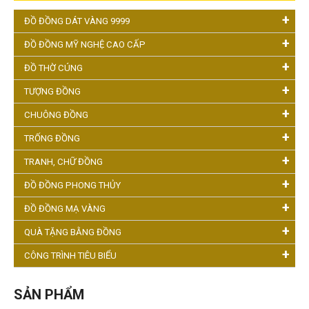
ĐỒ ĐỒNG DÁT VÀNG 9999
ĐỒ ĐỒNG MỸ NGHỆ CAO CẤP
ĐỒ THỜ CÚNG
TƯỢNG ĐỒNG
CHUÔNG ĐỒNG
TRỐNG ĐỒNG
TRANH, CHỮ ĐỒNG
ĐỒ ĐỒNG PHONG THỦY
ĐỒ ĐỒNG MẠ VÀNG
QUÀ TẶNG BẰNG ĐỒNG
CÔNG TRÌNH TIÊU BIỂU
SẢN PHẨM