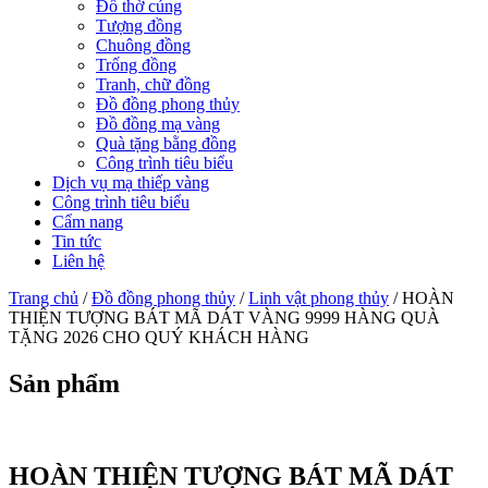
Đồ thờ cúng
Tượng đồng
Chuông đồng
Trống đồng
Tranh, chữ đồng
Đồ đồng phong thủy
Đồ đồng mạ vàng
Quà tặng bằng đồng
Công trình tiêu biểu
Dịch vụ mạ thiếp vàng
Công trình tiêu biểu
Cẩm nang
Tin tức
Liên hệ
Trang chủ
/
Đồ đồng phong thủy
/
Linh vật phong thủy
/ HOÀN
THIỆN TƯỢNG BÁT MÃ DÁT VÀNG 9999 HÀNG QUÀ
TẶNG 2026 CHO QUÝ KHÁCH HÀNG
Sản phẩm
HOÀN THIỆN TƯỢNG BÁT MÃ DÁT