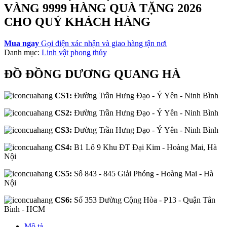
VÀNG 9999 HÀNG QUÀ TẶNG 2026
CHO QUÝ KHÁCH HÀNG
Mua ngay
Gọi điện xác nhận và giao hàng tận nơi
Danh mục:
Linh vật phong thủy
ĐỒ ĐỒNG DƯƠNG QUANG HÀ
CS1:
Đường Trần Hưng Đạo - Ý Yên - Ninh Bình
CS2:
Đường Trần Hưng Đạo - Ý Yên - Ninh Bình
CS3:
Đường Trần Hưng Đạo - Ý Yên - Ninh Bình
CS4:
B1 Lô 9 Khu ĐT Đại Kim - Hoàng Mai, Hà
Nội
CS5:
Số 843 - 845 Giải Phóng - Hoàng Mai - Hà
Nội
CS6:
Số 353 Đường Cộng Hòa - P13 - Quận Tân
Bình - HCM
Mô tả