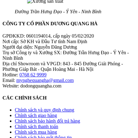
Đường Trần Hưng Đạo - Ý Yên - Ninh Bình
CÔNG TY CỔ PHẦN DƯƠNG QUANG HÀ
GPĐKKD: 0601194014, cấp ngày 05/02/2020
Nơi cấp: Sở KH và Đầu Tư tỉnh Nam Định
Người đại diện: Nguyễn Đăng Dương
Trụ sở Công ty và Xưởng SX: Đường Trần Hưng Đạo - Ý Yên -
Ninh Bình
Địa chỉ Showroom và VPGD: 843 - 845 Đường Giải Phóng -
Phường Giáp Bát - Quận Hoàng Mai - Hà Nội
Hotline:
0768 62 9999
Email:
mynghequangha@gmail.com
Website: dodongquangha.com
CÁC CHÍNH SÁCH
Chính sách và quy định chung
Chính sách giao hàng
Chính sách bảo hành đổi trả hàng
Chính sách thanh toán
Chính sách mua hàng
Chính sách bảo mật thông tin