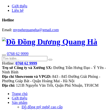
Giới thiệu
Liên hệ
Hotline
Email:
mynghequangha@gmail.com
0768 62 9999
Hotline:
0768 62 9999
Trụ sở Công ty và Xưởng SX:
Đường Trần Hưng Đạo - Ý Yên -
Ninh Bình
Địa chỉ Showroom và VPGD:
843 - 845 Đường Giải Phóng -
Phường Giáp Bát - Quận Hoàng Mai - Hà Nội
Địa chỉ:
121B Nguyễn Văn Trỗi, Quận Phú Nhuận, TP.HCM
Trang chủ
Giới thiệu
Sản phẩm
Đồ đồng mỹ nghệ cao cấp