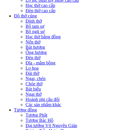
Lọ lục bình mỹ nghệ cao cấp
Hạc thờ cao cấp
Đèn thờ cao cấp
Đồ thờ cúng
Đỉnh thờ
Bộ tam sự
Bộ ngũ sự
Hạc thờ bằng đồng
Nến thờ
Bát hương
Ống hương
Đèn thờ
Đĩa - mâm bồng
Lọ hoa
Đài thờ
Ngai, chén
Chóe thờ
Bát biểu
Ngai thờ
Hoành phi câu đối
Các sản phẩm khác
Tượng đồng
Tượng Phật
Tượng Bác Hồ
Đại tướng Võ Nguyên Giáp