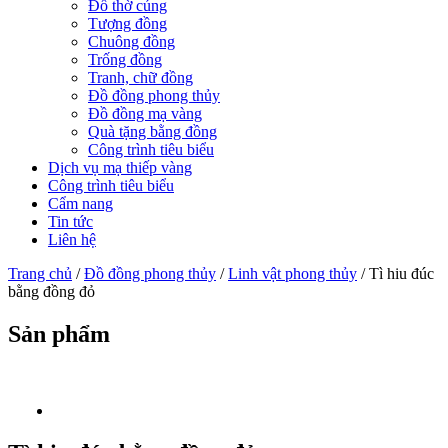
Đồ thờ cúng
Tượng đồng
Chuông đồng
Trống đồng
Tranh, chữ đồng
Đồ đồng phong thủy
Đồ đồng mạ vàng
Quà tặng bằng đồng
Công trình tiêu biểu
Dịch vụ mạ thiếp vàng
Công trình tiêu biểu
Cẩm nang
Tin tức
Liên hệ
Trang chủ
/
Đồ đồng phong thủy
/
Linh vật phong thủy
/ Tì hiu đúc
bằng đồng đỏ
Sản phẩm