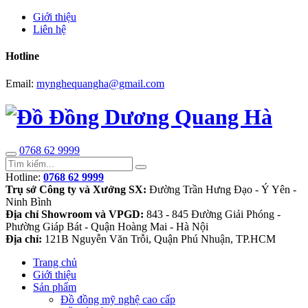
Giới thiệu
Liên hệ
Hotline
Email:
mynghequangha@gmail.com
0768 62 9999
Hotline:
0768 62 9999
Trụ sở Công ty và Xưởng SX:
Đường Trần Hưng Đạo - Ý Yên -
Ninh Bình
Địa chỉ Showroom và VPGD:
843 - 845 Đường Giải Phóng -
Phường Giáp Bát - Quận Hoàng Mai - Hà Nội
Địa chỉ:
121B Nguyễn Văn Trỗi, Quận Phú Nhuận, TP.HCM
Trang chủ
Giới thiệu
Sản phẩm
Đồ đồng mỹ nghệ cao cấp