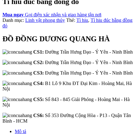
Tì hiu đúc bằng đồng đỏ
Mua ngay
Gọi điện xác nhận và giao hàng tận nơi
Danh mục:
Linh vật phong thủy
Thẻ:
Tì hiu
,
Tì hiu đúc bằng đồng
đỏ
ĐỒ ĐỒNG DƯƠNG QUANG HÀ
CS1:
Đường Trần Hưng Đạo - Ý Yên - Ninh Bình
CS2:
Đường Trần Hưng Đạo - Ý Yên - Ninh Bình
CS3:
Đường Trần Hưng Đạo - Ý Yên - Ninh Bình
CS4:
B1 Lô 9 Khu ĐT Đại Kim - Hoàng Mai, Hà
Nội
CS5:
Số 843 - 845 Giải Phóng - Hoàng Mai - Hà
Nội
CS6:
Số 353 Đường Cộng Hòa - P13 - Quận Tân
Bình - HCM
Mô tả