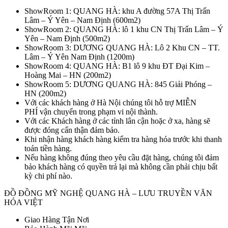
ShowRoom 1: QUANG HÀ: khu A đường 57A Thị Trấn
Lâm – Ý Yên – Nam Định (600m2)
ShowRoom 2: QUANG HÀ: lô 1 khu CN Thị Trấn Lâm – Ý
Yên – Nam Định (500m2)
ShowRoom 3: DƯƠNG QUANG HÀ: Lô 2 Khu CN – TT.
Lâm – Ý Yên Nam Định (1200m)
ShowRoom 4: QUANG HÀ: B1 lô 9 khu ĐT Đại Kim –
Hoàng Mai – HN (200m2)
ShowRoom 5: DƯƠNG QUANG HÀ: 845 Giải Phóng –
HN (200m2)
Với các khách hàng ở Hà Nội chúng tôi hỗ trợ MIỄN
PHÍ vận chuyển trong phạm vi nội thành.
Với các Khách hàng ở các tỉnh lân cận hoặc ở xa, hàng sẽ
được đóng cẩn thận đảm bảo.
Khi nhận hàng khách hàng kiểm tra hàng hóa trước khi thanh
toán tiền hàng.
Nếu hàng không đúng theo yêu cầu đặt hàng, chúng tôi đảm
bảo khách hàng có quyền trả lại mà không cần phải chịu bất
kỳ chi phí nào.
ĐỒ ĐỒNG MỸ NGHỆ QUANG HÀ – LƯU TRUYỀN VĂN
HÓA VIỆT
Giao Hàng Tận Nơi