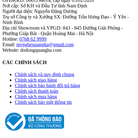
GPĐKKD: 0601194014, cấp ngày 05/02/2020
Nơi cấp: Sở KH và Đầu Tư tỉnh Nam Định
Người đại diện: Nguyễn Đăng Dương
Trụ sở Công ty và Xưởng SX: Đường Trần Hưng Đạo - Ý Yên -
Ninh Bình
Địa chỉ Showroom và VPGD: 843 - 845 Đường Giải Phóng -
Phường Giáp Bát - Quận Hoàng Mai - Hà Nội
Hotline:
0768 62 9999
Email:
mynghequangha@gmail.com
Website: dodongquangha.com
CÁC CHÍNH SÁCH
Chính sách và quy định chung
Chính sách giao hàng
Chính sách bảo hành đổi trả hàng
Chính sách thanh toán
Chính sách mua hàng
Chính sách bảo mật thông tin