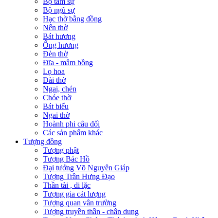
Bộ tam sự
Bộ ngũ sự
Hạc thờ bằng đồng
Nến thờ
Bát hương
Ống hương
Đèn thờ
Đĩa - mâm bồng
Lọ hoa
Đài thờ
Ngai, chén
Chóe thờ
Bát biểu
Ngai thờ
Hoành phi câu đối
Các sản phẩm khác
Tượng đồng
Tượng phật
Tượng Bác Hồ
Đại tướng Võ Nguyên Giáp
Tượng Trần Hưng Đạo
Thần tài , di lặc
Tượng gia cát lượng
Tượng quan vân trường
Tượng truyền thần - chân dung