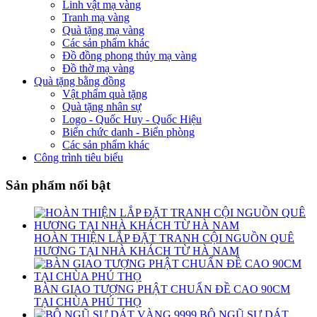
Linh vật mạ vàng
Tranh mạ vàng
Quà tặng mạ vàng
Các sản phẩm khác
Đồ đồng phong thủy mạ vàng
Đồ thờ mạ vàng
Quà tặng bằng đồng
Vật phẩm quà tặng
Quà tặng nhân sự
Logo - Quốc Huy - Quốc Hiệu
Biển chức danh - Biển phòng
Các sản phẩm khác
Công trình tiêu biểu
Sản phẩm nổi bật
HOÀN THIỆN LẮP ĐẶT TRANH CỘI NGUỒN QUÊ
HƯƠNG TẠI NHÀ KHÁCH TỪ HÀ NAM
BÀN GIAO TƯỢNG PHẬT CHUẨN ĐỀ CAO 90CM
TẠI CHÙA PHÚ THỌ
BỘ NGŨ SỰ DÁT