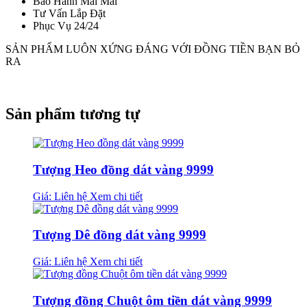
Bảo Hành Mãi Mãi
Tư Vấn Lắp Đặt
Phục Vụ 24/24
SẢN PHẨM LUÔN XỨNG ĐÁNG VỚI ĐỒNG TIỀN BẠN BỎ
RA
Sản phẩm tương tự
Tượng Heo đồng dát vàng 9999
Giá: Liên hệ
Xem chi tiết
Tượng Dê đồng dát vàng 9999
Giá: Liên hệ
Xem chi tiết
Tượng đồng Chuột ôm tiền dát vàng 9999