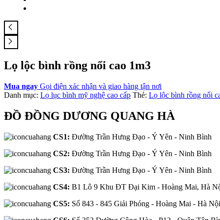
Lọ lộc bình rồng nổi cao 1m3
Mua ngay
Gọi điện xác nhận và giao hàng tận nơi
Danh mục:
Lọ lục bình mỹ nghệ cao cấp
Thẻ:
Lọ lộc bình rồng nổi 
ĐỒ ĐỒNG DƯƠNG QUANG HÀ
CS1:
Đường Trần Hưng Đạo - Ý Yên - Ninh Bình
CS2:
Đường Trần Hưng Đạo - Ý Yên - Ninh Bình
CS3:
Đường Trần Hưng Đạo - Ý Yên - Ninh Bình
CS4:
B1 Lô 9 Khu ĐT Đại Kim - Hoàng Mai, Hà N
CS5:
Số 843 - 845 Giải Phóng - Hoàng Mai - Hà Nộ