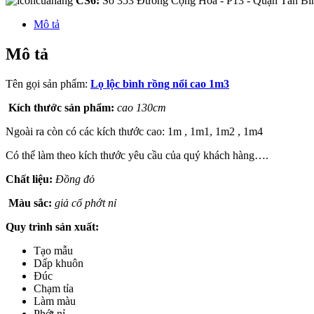
CS6:
Số 353 Đường Cộng Hòa - P13 - Quận Tân B
Mô tả
Mô tả
Tên gọi sản phẩm:
Lọ lộc bình rồng nổi cao 1m3
Kích thước sản phẩm:
cao 130cm
Ngoài ra còn có các kích thước cao: 1m , 1m1, 1m2 , 1m4
Có thể làm theo kích thước yêu cầu của quý khách hàng….
Chất liệu:
Đồng đỏ
Màu sắc:
giả cổ phớt nỉ
Quy trình sản xuất:
Tạo mẫu
Dấp khuôn
Đúc
Chạm tỉa
Làm màu
Phớt nỉ