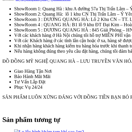
ShowRoom 1: Quang Hà : khu A đường 57a Thị Trấn Lâm – 
ShowRoom 2: Quang Hà: lô 1 khu CN Thị Trấn Lâm – Ý Yê
ShowRoom 3 : DƯƠNG QUANG HÀ: Lô 2 Khu CN – TT. Lâ
ShowRoom 4 : QUANG HÀ: B1 lô 9 khu ĐT Đại Kim – Hoà
ShowRoom 5 : DƯƠNG QUANG HÀ : 845 Giải Phóng – HN
Với các khách hàng ở Hà Nội chúng tôi hỗ trợ MIỄN PHÍ vận 
Với các Khách hàng ở các tỉnh lân cận hoặc ở xa, hàng sẽ đượ
Khi nhận hàng khách hàng kiểm tra hàng hóa trước khi thanh to
Nếu hàng không đúng theo yêu cầu đặt hàng, chúng tôi đảm bảo
ĐỒ ĐỒNG MỸ NGHỆ QUANG HÀ – LƯU TRUYỀN VĂN HÓ
Giao Hàng Tận Nơi
Bảo Hành Mãi Mãi
Tư Vấn Lắp Đặt
Phục Vụ 24/24
SẢN PHẨM LUÔN XỨNG ĐÁNG VỚI ĐỒNG TIỀN BẠN BỎ 
Sản phẩm tương tự