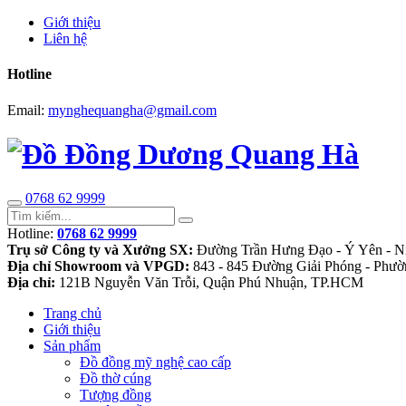
Giới thiệu
Liên hệ
Hotline
Email:
mynghequangha@gmail.com
0768 62 9999
Hotline:
0768 62 9999
Trụ sở Công ty và Xưởng SX:
Đường Trần Hưng Đạo - Ý Yên - N
Địa chỉ Showroom và VPGD:
843 - 845 Đường Giải Phóng - Phườ
Địa chỉ:
121B Nguyễn Văn Trỗi, Quận Phú Nhuận, TP.HCM
Trang chủ
Giới thiệu
Sản phẩm
Đồ đồng mỹ nghệ cao cấp
Đồ thờ cúng
Tượng đồng