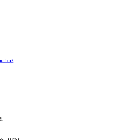
cao 1m3
ội
i