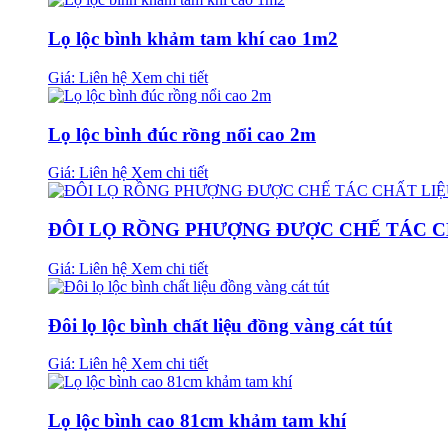
Lọ lộc bình khảm tam khí cao 1m2
Giá: Liên hệ
Xem chi tiết
Lọ lộc bình đúc rồng nổi cao 2m
Giá: Liên hệ
Xem chi tiết
ĐÔI LỌ RỒNG PHƯỢNG ĐƯỢC CHẾ TÁC C
Giá: Liên hệ
Xem chi tiết
Đôi lọ lộc bình chất liệu đồng vàng cát tút
Giá: Liên hệ
Xem chi tiết
Lọ lộc bình cao 81cm khảm tam khí