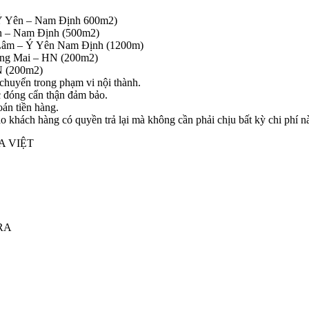
Ý Yên – Nam Định 600m2)
n – Nam Định (500m2)
m – Ý Yên Nam Định (1200m)
ng Mai – HN (200m2)
 (200m2)
chuyển trong phạm vi nội thành.
c đóng cẩn thận đảm bảo.
án tiền hàng.
 khách hàng có quyền trả lại mà không cần phải chịu bất kỳ chi phí n
A VIỆT
RA