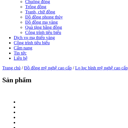
Chuông đồng
Trống đồng
Tranh, chữ đồng
Đồ đồng phong thủy
Đồ đồng mạ vàng
Quà tặng bằng đồng
Công trình tiêu biểu
Dịch vụ mạ thiếp vàng
Công trình tiêu biểu
Cẩm nang
Tin tức
Liên hệ
Trang chủ
/
Đồ đồng mỹ nghệ cao cấp
/
Lọ lục bình mỹ nghệ cao cấp
Sản phẩm