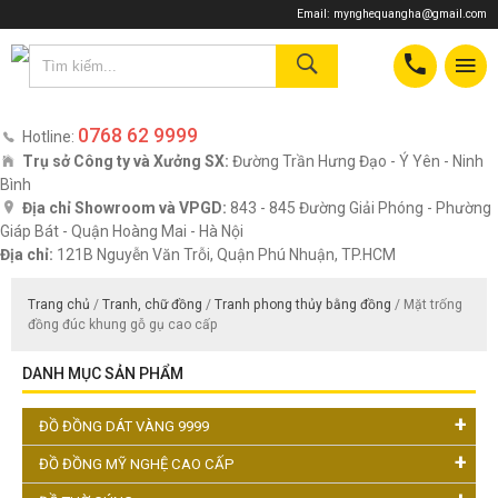
Email:
mynghequangha@gmail.com
0768 62 9999
Hotline:
Trụ sở Công ty và Xưởng SX:
Đường Trần Hưng Đạo - Ý Yên - Ninh
Bình
Địa chỉ Showroom và VPGD:
843 - 845 Đường Giải Phóng - Phường
Giáp Bát - Quận Hoàng Mai - Hà Nội
Địa chỉ:
121B Nguyễn Văn Trỗi, Quận Phú Nhuận, TP.HCM
Trang chủ
/
Tranh, chữ đồng
/
Tranh phong thủy bằng đồng
/ Mặt trống
đồng đúc khung gỗ gụ cao cấp
DANH MỤC SẢN PHẨM
ĐỒ ĐỒNG DÁT VÀNG 9999
ĐỒ ĐỒNG MỸ NGHỆ CAO CẤP