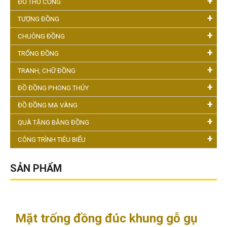
ĐỒ THỜ CÚNG
TƯỢNG ĐỒNG
CHUÔNG ĐỒNG
TRỐNG ĐỒNG
TRANH, CHỮ ĐỒNG
ĐỒ ĐỒNG PHONG THỦY
ĐỒ ĐỒNG MẠ VÀNG
QUÀ TẶNG BẰNG ĐỒNG
CÔNG TRÌNH TIÊU BIỂU
SẢN PHẨM
Mặt trống đồng đúc khung gỗ gụ