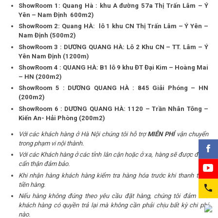
ShowRoom 1: Quang Hà : khu A đường 57a Thị Trấn Lâm – Ý
Yên – Nam Định 600m2)
ShowRoom 2: Quang HÀ: lô 1 khu CN Thị Trấn Lâm – Ý Yên –
Nam Định (500m2)
ShowRoom 3 : DƯƠNG QUANG HÀ: Lô 2 Khu CN – TT. Lâm – Ý
Yên Nam Định (1200m)
ShowRoom 4 : QUANG HÀ: B1 lô 9 khu ĐT Đại Kim – Hoàng Mai
– HN (200m2)
ShowRoom 5 : DƯƠNG QUANG HÀ : 845 Giải Phóng – HN
(200m2)
ShowRoom 6 : DƯƠNG QUANG HÀ: 1120 – Trần Nhân Tông –
Kiến An- Hải Phòng (200m2)
Với các khách hàng ở Hà Nội chúng tôi hỗ trợ
MIỄN PHÍ
vận chuyển
trong phạm vi nội thành.
Với các Khách hàng ở các tỉnh lân cận hoặc ở xa, hàng sẽ được đóng
cẩn thận đảm bảo.
Khi nhận hàng khách hàng kiểm tra hàng hóa trước khi thanh toán
tiền hàng.
Nếu hàng không đúng theo yêu cầu đặt hàng, chúng tôi đảm bảo
khách hàng có quyền trả lại mà không cần phải chịu bất kỳ chi phí
nào.