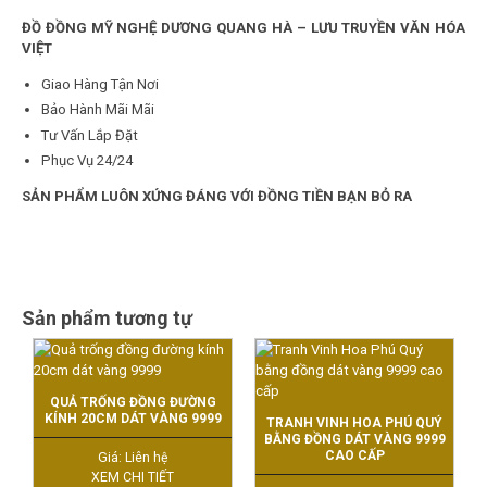
ĐỒ ĐỒNG MỸ NGHỆ DƯƠNG QUANG HÀ – LƯU TRUYỀN VĂN HÓA
VIỆT
Giao Hàng Tận Nơi
Bảo Hành Mãi Mãi
Tư Vấn Lắp Đặt
Phục Vụ 24/24
SẢN PHẨM LUÔN XỨNG ĐÁNG VỚI ĐỒNG TIỀN BẠN BỎ RA
Sản phẩm tương tự
QUẢ TRỐNG ĐỒNG ĐƯỜNG
KÍNH 20CM DÁT VÀNG 9999
TRANH VINH HOA PHÚ QUÝ
BẰNG ĐỒNG DÁT VÀNG 9999
CAO CẤP
Giá: Liên hệ
XEM CHI TIẾT