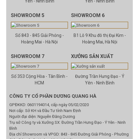
Yên - Ninh Bình
Yên - Ninh Bình
SHOWROOM 5
SHOWROOM 6
Số 843 - 845 Giải Phóng -
B1 Lô 9 Khu đô thị Đại Kim -
Hoàng Mai - Hà Nội
Hoàng Mai, Hà Nội
SHOWROOM 7
XƯỞNG SẢN XUẤT
Số 353 Cộng Hòa - Tân Bình -
Đường Trần Hưng Đạo - Ý
HCM
Yên - Ninh Bình
CÔNG TY CỔ PHẦN DƯƠNG QUANG HÀ
GPĐKKD: 0601194014, cấp ngày 05/02/2020
Nơi cấp: Sở KH và Đầu Tư tỉnh Nam Định
Người đại diện: Nguyễn Đăng Dương
Trụ sở Công ty và Xưởng SX: Đường Trần Hưng Đạo - Ý Yên - Ninh
Bình
Địa chỉ Showroom và VPGD: 843 - 845 Đường Giải Phóng - Phường