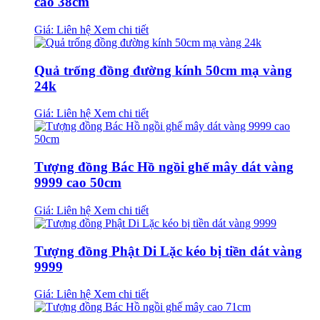
cao 38cm
Giá: Liên hệ
Xem chi tiết
Quả trống đồng đường kính 50cm mạ vàng
24k
Giá: Liên hệ
Xem chi tiết
Tượng đồng Bác Hồ ngồi ghế mây dát vàng
9999 cao 50cm
Giá: Liên hệ
Xem chi tiết
Tượng đồng Phật Di Lặc kéo bị tiền dát vàng
9999
Giá: Liên hệ
Xem chi tiết