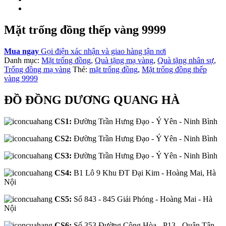
Mặt trống đồng thếp vàng 9999
Mua ngay
Gọi điện xác nhận và giao hàng tận nơi
Danh mục:
Mặt trống đồng
,
Quà tặng mạ vàng
,
Quà tặng nhân sự
,
Trống đồng mạ vàng
Thẻ:
mặt trống đồng
,
Mặt trống đồng thếp
vàng 9999
ĐỒ ĐỒNG DƯƠNG QUANG HÀ
CS1:
Đường Trần Hưng Đạo - Ý Yên - Ninh Bình
CS2:
Đường Trần Hưng Đạo - Ý Yên - Ninh Bình
CS3:
Đường Trần Hưng Đạo - Ý Yên - Ninh Bình
CS4:
B1 Lô 9 Khu ĐT Đại Kim - Hoàng Mai, Hà
Nội
CS5:
Số 843 - 845 Giải Phóng - Hoàng Mai - Hà
Nội
CS6:
Số 353 Đường Cộng Hòa - P13 - Quận Tân