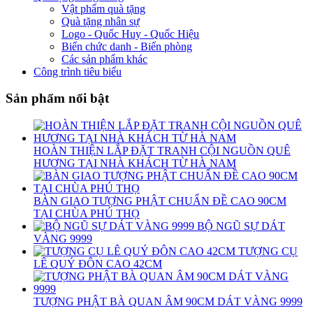
Vật phẩm quà tặng
Quà tặng nhân sự
Logo - Quốc Huy - Quốc Hiệu
Biển chức danh - Biển phòng
Các sản phẩm khác
Công trình tiêu biểu
Sản phẩm nổi bật
HOÀN THIỆN LẮP ĐẶT TRANH CỘI NGUỒN QUÊ
HƯƠNG TẠI NHÀ KHÁCH TỪ HÀ NAM
BÀN GIAO TƯỢNG PHẬT CHUẨN ĐỀ CAO 90CM
TẠI CHÙA PHÚ THỌ
BỘ NGŨ SỰ DÁT
VÀNG 9999
TƯỢNG CỤ
LÊ QUÝ ĐÔN CAO 42CM
TƯỢNG PHẬT BÀ QUAN ÂM 90CM DÁT VÀNG 9999