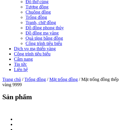
Đồ thờ cúng
Tượng đồng
Chuông đồng
Trống đồng
Tranh, chữ đồng
Đồ đồng phong thủy
Đồ đồng mạ vàng
Quà tặng bằng đồng
Công trình tiêu biểu
Dịch vụ mạ thiếp vàng
Công trình tiêu biểu
Cẩm nang
Tin tức
Liên hệ
Trang chủ
/
Trống đồng
/
Mặt trống đồng
/ Mặt trống đồng thếp
vàng 9999
Sản phẩm