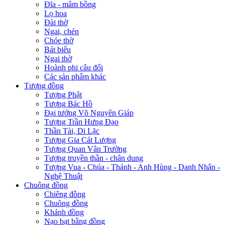
Đĩa - mâm bồng
Lọ hoa
Đài thờ
Ngai, chén
Chóe thờ
Bát biểu
Ngai thờ
Hoành phi câu đối
Các sản phẩm khác
Tượng đồng
Tượng Phật
Tượng Bác Hồ
Đại tướng Võ Nguyên Giáp
Tượng Trần Hưng Đạo
Thần Tài, Di Lặc
Tượng Gia Cát Lượng
Tượng Quan Vân Trường
Tượng truyền thần - chân dung
Tượng Vua - Chúa - Thánh - Anh Hùng - Danh Nhân -
Nghệ Thuật
Chuông đồng
Chiêng đồng
Chuông đồng
Khánh đồng
Nạo bạt bằng đồng