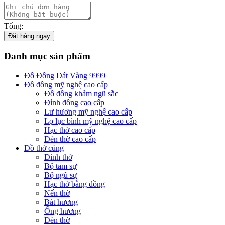
Tổng:
Đặt hàng ngay
Danh mục sản phẩm
Đồ Đồng Dát Vàng 9999
Đồ đồng mỹ nghệ cao cấp
Đồ đồng khảm ngũ sắc
Đỉnh đồng cao cấp
Lư hương mỹ nghệ cao cấp
Lọ lục bình mỹ nghệ cao cấp
Hạc thờ cao cấp
Đèn thờ cao cấp
Đồ thờ cúng
Đỉnh thờ
Bộ tam sự
Bộ ngũ sự
Hạc thờ bằng đồng
Nến thờ
Bát hương
Ống hương
Đèn thờ