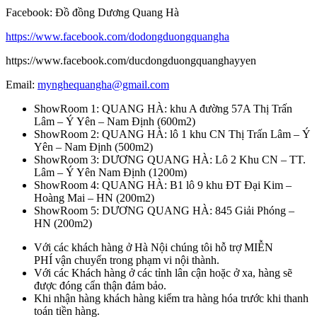
Facebook: Đồ đồng Dương Quang Hà
https://www.facebook.com/dodongduongquangha
https://www.facebook.com/ducdongduongquanghayyen
Email:
mynghequangha@gmail.com
ShowRoom 1: QUANG HÀ: khu A đường 57A Thị Trấn
Lâm – Ý Yên – Nam Định (600m2)
ShowRoom 2: QUANG HÀ: lô 1 khu CN Thị Trấn Lâm – Ý
Yên – Nam Định (500m2)
ShowRoom 3: DƯƠNG QUANG HÀ: Lô 2 Khu CN – TT.
Lâm – Ý Yên Nam Định (1200m)
ShowRoom 4: QUANG HÀ: B1 lô 9 khu ĐT Đại Kim –
Hoàng Mai – HN (200m2)
ShowRoom 5: DƯƠNG QUANG HÀ: 845 Giải Phóng –
HN (200m2)
Với các khách hàng ở Hà Nội chúng tôi hỗ trợ MIỄN
PHÍ vận chuyển trong phạm vi nội thành.
Với các Khách hàng ở các tỉnh lân cận hoặc ở xa, hàng sẽ
được đóng cẩn thận đảm bảo.
Khi nhận hàng khách hàng kiểm tra hàng hóa trước khi thanh
toán tiền hàng.