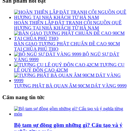
Sản phẩm nổi bật
HOÀN THIỆN LẮP ĐẶT TRANH CỘI NGUỒN QUÊ
HƯƠNG TẠI NHÀ KHÁCH TỪ HÀ NAM
BÀN GIAO TƯỢNG PHẬT CHUẨN ĐỀ CAO 90CM
TẠI CHÙA PHÚ THỌ
BỘ NGŨ SỰ DÁT
VÀNG 9999
TƯỢNG CỤ
LÊ QUÝ ĐÔN CAO 42CM
TƯỢNG PHẬT BÀ QUAN ÂM 90CM DÁT VÀNG 9999
Cẩm nang tin tức
Bộ tam sự đồng gồm những gì? Cấu tạo và ý