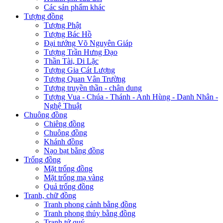
Các sản phẩm khác
Tượng đồng
Tượng Phật
Tượng Bác Hồ
Đại tướng Võ Nguyên Giáp
Tượng Trần Hưng Đạo
Thần Tài, Di Lặc
Tượng Gia Cát Lượng
Tượng Quan Vân Trường
Tượng truyền thần - chân dung
Tượng Vua - Chúa - Thánh - Anh Hùng - Danh Nhân -
Nghệ Thuật
Chuông đồng
Chiêng đồng
Chuông đồng
Khánh đồng
Nạo bạt bằng đồng
Trống đồng
Mặt trống đồng
Mặt trống mạ vàng
Quả trống đồng
Tranh, chữ đồng
Tranh phong cảnh bằng đồng
Tranh phong thủy bằng đồng
Tranh tứ quý