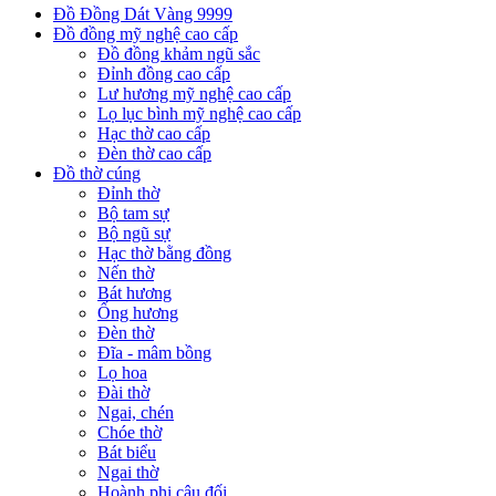
Đồ Đồng Dát Vàng 9999
Đồ đồng mỹ nghệ cao cấp
Đồ đồng khảm ngũ sắc
Đỉnh đồng cao cấp
Lư hương mỹ nghệ cao cấp
Lọ lục bình mỹ nghệ cao cấp
Hạc thờ cao cấp
Đèn thờ cao cấp
Đồ thờ cúng
Đỉnh thờ
Bộ tam sự
Bộ ngũ sự
Hạc thờ bằng đồng
Nến thờ
Bát hương
Ống hương
Đèn thờ
Đĩa - mâm bồng
Lọ hoa
Đài thờ
Ngai, chén
Chóe thờ
Bát biểu
Ngai thờ
Hoành phi câu đối