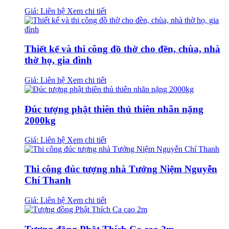
Giá: Liên hệ
Xem chi tiết
Thiết kế và thi công đồ thờ cho đền, chùa, nhà
thờ họ, gia đình
Giá: Liên hệ
Xem chi tiết
Đúc tượng phật thiên thủ thiên nhãn nặng
2000kg
Giá: Liên hệ
Xem chi tiết
Thi công đúc tượng nhà Tưởng Niệm Nguyễn
Chí Thanh
Giá: Liên hệ
Xem chi tiết