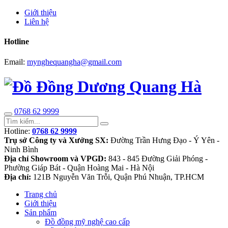
Giới thiệu
Liên hệ
Hotline
Email:
mynghequangha@gmail.com
0768 62 9999
Hotline:
0768 62 9999
Trụ sở Công ty và Xưởng SX:
Đường Trần Hưng Đạo - Ý Yên -
Ninh Bình
Địa chỉ Showroom và VPGD:
843 - 845 Đường Giải Phóng -
Phường Giáp Bát - Quận Hoàng Mai - Hà Nội
Địa chỉ:
121B Nguyễn Văn Trỗi, Quận Phú Nhuận, TP.HCM
Trang chủ
Giới thiệu
Sản phẩm
Đồ đồng mỹ nghệ cao cấp