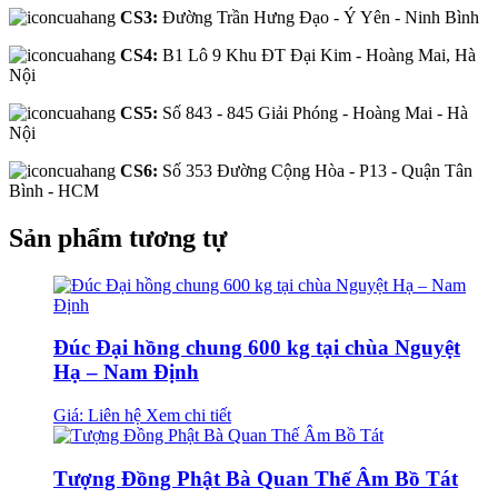
CS3:
Đường Trần Hưng Đạo - Ý Yên - Ninh Bình
CS4:
B1 Lô 9 Khu ĐT Đại Kim - Hoàng Mai, Hà
Nội
CS5:
Số 843 - 845 Giải Phóng - Hoàng Mai - Hà
Nội
CS6:
Số 353 Đường Cộng Hòa - P13 - Quận Tân
Bình - HCM
Sản phẩm tương tự
Đúc Đại hồng chung 600 kg tại chùa Nguyệt
Hạ – Nam Định
Giá: Liên hệ
Xem chi tiết
Tượng Đồng Phật Bà Quan Thế Âm Bồ Tát