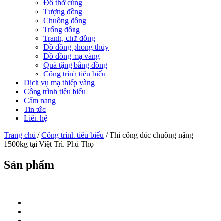
Đồ thờ cúng
Tượng đồng
Chuông đồng
Trống đồng
Tranh, chữ đồng
Đồ đồng phong thủy
Đồ đồng mạ vàng
Quà tặng bằng đồng
Công trình tiêu biểu
Dịch vụ mạ thiếp vàng
Công trình tiêu biểu
Cẩm nang
Tin tức
Liên hệ
Trang chủ
/
Công trình tiêu biểu
/ Thi công đúc chuông nặng
1500kg tại Việt Trì, Phú Thọ
Sản phẩm