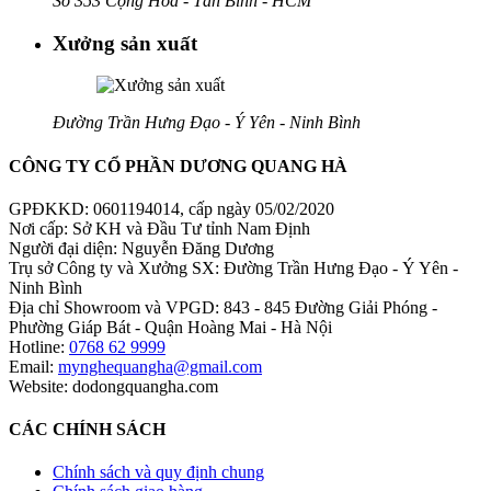
Số 353 Cộng Hòa - Tân Bình - HCM
Xưởng sản xuất
Đường Trần Hưng Đạo - Ý Yên - Ninh Bình
CÔNG TY CỔ PHẦN DƯƠNG QUANG HÀ
GPĐKKD: 0601194014, cấp ngày 05/02/2020
Nơi cấp: Sở KH và Đầu Tư tỉnh Nam Định
Người đại diện: Nguyễn Đăng Dương
Trụ sở Công ty và Xưởng SX: Đường Trần Hưng Đạo - Ý Yên -
Ninh Bình
Địa chỉ Showroom và VPGD: 843 - 845 Đường Giải Phóng -
Phường Giáp Bát - Quận Hoàng Mai - Hà Nội
Hotline:
0768 62 9999
Email:
mynghequangha@gmail.com
Website: dodongquangha.com
CÁC CHÍNH SÁCH
Chính sách và quy định chung