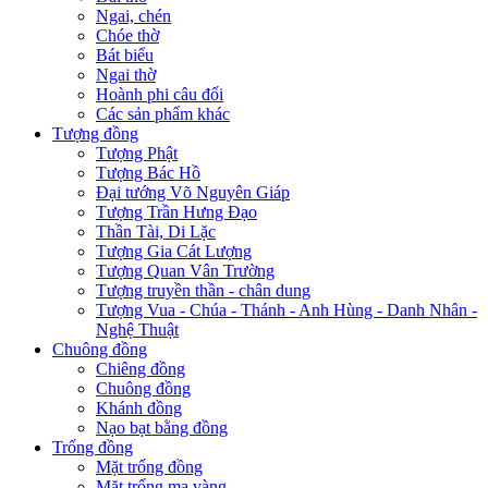
Ngai, chén
Chóe thờ
Bát biểu
Ngai thờ
Hoành phi câu đối
Các sản phẩm khác
Tượng đồng
Tượng Phật
Tượng Bác Hồ
Đại tướng Võ Nguyên Giáp
Tượng Trần Hưng Đạo
Thần Tài, Di Lặc
Tượng Gia Cát Lượng
Tượng Quan Vân Trường
Tượng truyền thần - chân dung
Tượng Vua - Chúa - Thánh - Anh Hùng - Danh Nhân -
Nghệ Thuật
Chuông đồng
Chiêng đồng
Chuông đồng
Khánh đồng
Nạo bạt bằng đồng
Trống đồng
Mặt trống đồng
Mặt trống mạ vàng