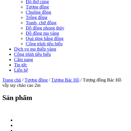
Đồ thờ cúng
Tượng đồng
Chuông đồng
Trống đồng
Tranh, chữ đồng
Đồ đồng phong thủy
Đồ đồng mạ vàng
Quà tặng bằng đồng
Công trình tiêu biểu
Dịch vụ mạ thiếp vàng
Công trình tiêu biểu
Cẩm nang
Tin tức
Liên hệ
Trang chủ
/
Tượng đồng
/
Tượng Bác Hồ
/ Tượng đồng Bác Hồ
vẫy tay chào cao 2m
Sản phẩm