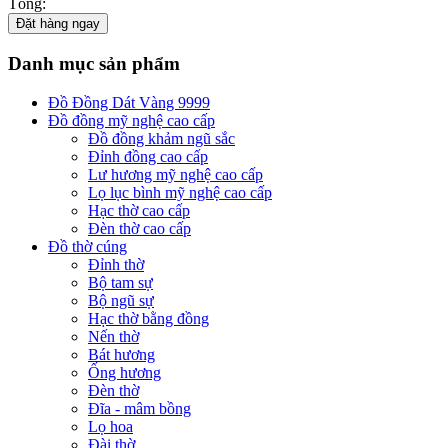
Tổng:
Đặt hàng ngay
Danh mục sản phẩm
Đồ Đồng Dát Vàng 9999
Đồ đồng mỹ nghệ cao cấp
Đồ đồng khảm ngũ sắc
Đỉnh đồng cao cấp
Lư hương mỹ nghệ cao cấp
Lọ lục bình mỹ nghệ cao cấp
Hạc thờ cao cấp
Đèn thờ cao cấp
Đồ thờ cúng
Đỉnh thờ
Bộ tam sự
Bộ ngũ sự
Hạc thờ bằng đồng
Nến thờ
Bát hương
Ống hương
Đèn thờ
Đĩa - mâm bồng
Lọ hoa
Đài thờ