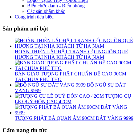
Logo - Quốc Huy - Quốc Hiệu
Biển chức danh - Biển phòng
Các sản phẩm khác
Công trình tiêu biểu
Sản phẩm nổi bật
HOÀN THIỆN LẮP ĐẶT TRANH CỘI NGUỒN QUÊ
HƯƠNG TẠI NHÀ KHÁCH TỪ HÀ NAM
BÀN GIAO TƯỢNG PHẬT CHUẨN ĐỀ CAO 90CM
TẠI CHÙA PHÚ THỌ
BỘ NGŨ SỰ DÁT
VÀNG 9999
TƯỢNG CỤ
LÊ QUÝ ĐÔN CAO 42CM
TƯỢNG PHẬT BÀ QUAN ÂM 90CM DÁT VÀNG 9999
Cẩm nang tin tức