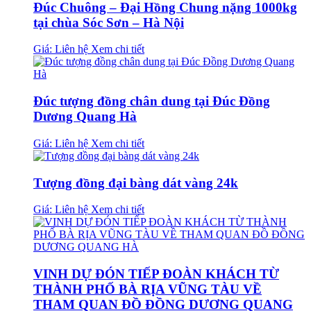
Đúc Chuông – Đại Hồng Chung nặng 1000kg
tại chùa Sóc Sơn – Hà Nội
Giá: Liên hệ
Xem chi tiết
Đúc tượng đồng chân dung tại Đúc Đồng
Dương Quang Hà
Giá: Liên hệ
Xem chi tiết
Tượng đồng đại bàng dát vàng 24k
Giá: Liên hệ
Xem chi tiết
VINH DỰ ĐÓN TIẾP ĐOÀN KHÁCH TỪ
THÀNH PHỐ BÀ RỊA VŨNG TÀU VỀ
THAM QUAN ĐỒ ĐỒNG DƯƠNG QUANG