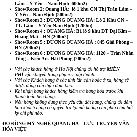
Lâm – Ý Yên – Nam Định 600m2)
ShowRoom 2: Quang HÀ: lô 1 khu CN Thị Trấn Lâm –
Ý Yên – Nam Định (500m2)
ShowRoom 3 : DƯƠNG QUANG HÀ: Lô 2 Khu CN –
TT. Lâm – Ý Yên Nam Định (1200m)
ShowRoom 4 : QUANG HÀ: B1 lô 9 khu ĐT Đại Kim –
Hoàng Mai – HN (200m2)
ShowRoom 5 : DƯƠNG QUANG HÀ : 845 Giải Phóng –
HN (200m2)
ShowRoom 6 : DƯƠNG QUANG HÀ: 1120 – Trần Nhân
Tông – Kiến An- Hải Phòng (200m2)
Với các khách hàng ở Hà Nội chúng tôi hỗ trợ
MIỄN
PHÍ
vận chuyển trong phạm vi nội thành.
Với các Khách hàng ở các tỉnh lân cận hoặc ở xa, hàng sẽ
được đóng cẩn thận đảm bảo.
Khi nhận hàng khách hàng kiểm tra hàng hóa trước khi
thanh toán tiền hàng.
Nếu hàng không đúng theo yêu cầu đặt hàng, chúng tôi đảm
bảo khách hàng có quyền trả lại mà không cần phải chịu bất
kỳ chi phí nào.
ĐỒ ĐỒNG MỸ NGHỆ QUANG HÀ – LƯU TRUYỀN VĂN
HÓA VIỆT