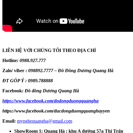
LIÊN HỆ VỚI CHÚNG TÔI THEO ĐỊA CHỈ
Hotline
:
0988.927.777
Zalo/ viber
:
098892.7777 – Đồ Đồng Dương Quang Hà
ĐT GÓP Ý : 0989.788888
Facebook:
Đồ đồng Dương Quang Hà
https://www.facebook.com/dodongduongquangha
https://www.facebook.com/ducdongduongquanghayyen
Email:
mynghequangha@gmail.com
ShowRoom 1: Quang Hà : khu A đường 57a Thị Trấn