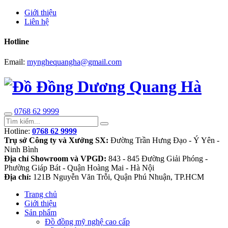
Giới thiệu
Liên hệ
Hotline
Email:
mynghequangha@gmail.com
0768 62 9999
Hotline:
0768 62 9999
Trụ sở Công ty và Xưởng SX:
Đường Trần Hưng Đạo - Ý Yên -
Ninh Bình
Địa chỉ Showroom và VPGD:
843 - 845 Đường Giải Phóng -
Phường Giáp Bát - Quận Hoàng Mai - Hà Nội
Địa chỉ:
121B Nguyễn Văn Trỗi, Quận Phú Nhuận, TP.HCM
Trang chủ
Giới thiệu
Sản phẩm
Đồ đồng mỹ nghệ cao cấp