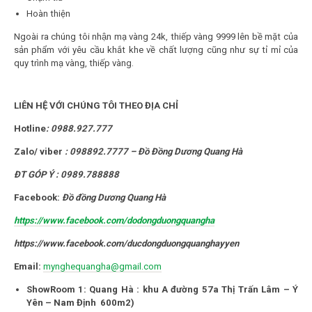
Hoàn thiện
Ngoài ra chúng tôi nhận mạ vàng 24k, thiếp vàng 9999 lên bề mặt của
sản phẩm với yêu cầu khắt khe về chất lượng cũng như sự tỉ mỉ của
quy trình mạ vàng, thiếp vàng.
LIÊN HỆ VỚI CHÚNG TÔI THEO ĐỊA CHỈ
Hotline
:
0988.927.777
Zalo/ viber
:
098892.7777 – Đồ Đồng Dương Quang Hà
ĐT GÓP Ý : 0989.788888
Facebook:
Đồ đồng Dương Quang Hà
https://www.facebook.com/dodongduongquangha
https://www.facebook.com/ducdongduongquanghayyen
Email:
mynghequangha@gmail.com
ShowRoom 1: Quang Hà : khu A đường 57a Thị Trấn Lâm – Ý
Yên – Nam Định 600m2)