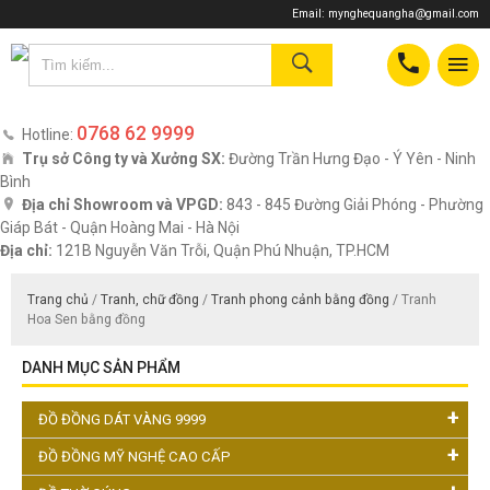
Email:
mynghequangha@gmail.com
0768 62 9999
Hotline:
Trụ sở Công ty và Xưởng SX:
Đường Trần Hưng Đạo - Ý Yên - Ninh
Bình
Địa chỉ Showroom và VPGD:
843 - 845 Đường Giải Phóng - Phường
Giáp Bát - Quận Hoàng Mai - Hà Nội
Địa chỉ:
121B Nguyễn Văn Trỗi, Quận Phú Nhuận, TP.HCM
Trang chủ
/
Tranh, chữ đồng
/
Tranh phong cảnh bằng đồng
/ Tranh
Hoa Sen bằng đồng
DANH MỤC SẢN PHẨM
ĐỒ ĐỒNG DÁT VÀNG 9999
ĐỒ ĐỒNG MỸ NGHỆ CAO CẤP