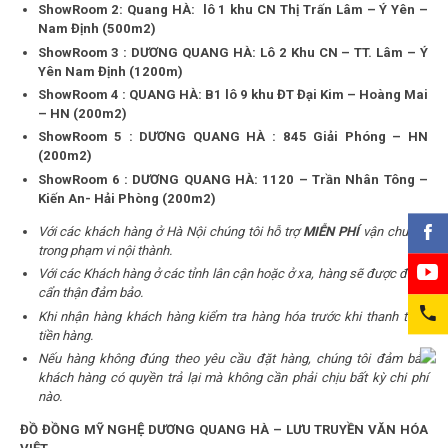
ShowRoom 2: Quang HÀ: lô 1 khu CN Thị Trấn Lâm – Ý Yên –
Nam Định (500m2)
ShowRoom 3 : DƯƠNG QUANG HÀ: Lô 2 Khu CN – TT. Lâm – Ý
Yên Nam Định (1200m)
ShowRoom 4 : QUANG HÀ: B1 lô 9 khu ĐT Đại Kim – Hoàng Mai
– HN (200m2)
ShowRoom 5 : DƯƠNG QUANG HÀ : 845 Giải Phóng – HN
(200m2)
ShowRoom 6 : DƯƠNG QUANG HÀ: 1120 – Trần Nhân Tông –
Kiến An- Hải Phòng (200m2)
Với các khách hàng ở Hà Nội chúng tôi hỗ trợ
MIỄN PHÍ
vận chuyển
trong phạm vi nội thành.
Với các Khách hàng ở các tỉnh lân cận hoặc ở xa, hàng sẽ được đóng
cẩn thận đảm bảo.
Khi nhận hàng khách hàng kiểm tra hàng hóa trước khi thanh toán
tiền hàng.
Nếu hàng không đúng theo yêu cầu đặt hàng, chúng tôi đảm bảo
khách hàng có quyền trả lại mà không cần phải chịu bất kỳ chi phí
nào.
ĐỒ ĐỒNG MỸ NGHỆ DƯƠNG QUANG HÀ – LƯU TRUYỀN VĂN HÓA