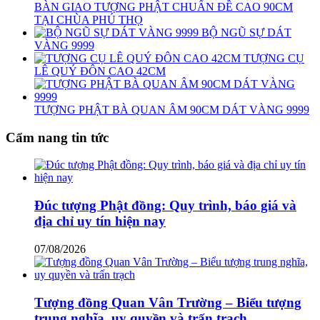
BÀN GIAO TƯỢNG PHẬT CHUẨN ĐỀ CAO 90CM
TẠI CHÙA PHÚ THỌ
BỘ NGŨ SỰ DÁT
VÀNG 9999
TƯỢNG CỤ
LÊ QUÝ ĐÔN CAO 42CM
TƯỢNG PHẬT BÀ QUAN ÂM 90CM DÁT VÀNG 9999
Cẩm nang tin tức
Đúc tượng Phật đồng: Quy trình, báo giá và
địa chỉ uy tín hiện nay
07/08/2026
Tượng đồng Quan Vân Trường – Biểu tượng
trung nghĩa, uy quyền và trấn trạch