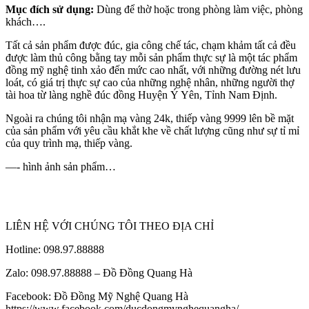
Mục đích sử dụng:
Dùng để thờ hoặc trong phòng làm việc, phòng
khách….
Tất cả sản phẩm được đúc, gia công chế tác, chạm khảm tất cả đều
được làm thủ công bằng tay mỗi sản phẩm thực sự là một tác phẩm
đồng mỹ nghệ tinh xảo đến mức cao nhất, với những đường nét lưu
loát, có giá trị thực sự cao của những nghệ nhân, những người thợ
tài hoa từ làng nghề đúc đồng Huyện Ý Yên, Tỉnh Nam Định.
Ngoài ra chúng tôi nhận mạ vàng 24k, thiếp vàng 9999 lên bề mặt
của sản phẩm với yêu cầu khắt khe về chất lượng cũng như sự tỉ mỉ
của quy trình mạ, thiếp vàng.
—- hình ảnh sản phẩm…
LIÊN HỆ VỚI CHÚNG TÔI THEO ĐỊA CHỈ
Hotline: 098.97.88888
Zalo: 098.97.88888 – Đồ Đồng Quang Hà
Facebook: Đồ Đồng Mỹ Nghệ Quang Hà
https://www.facebook.com/ducdongmynghequangha/