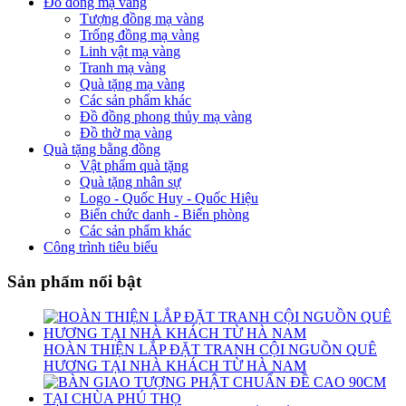
Đồ đồng mạ vàng
Tượng đồng mạ vàng
Trống đồng mạ vàng
Linh vật mạ vàng
Tranh mạ vàng
Quà tặng mạ vàng
Các sản phẩm khác
Đồ đồng phong thủy mạ vàng
Đồ thờ mạ vàng
Quà tặng bằng đồng
Vật phẩm quà tặng
Quà tặng nhân sự
Logo - Quốc Huy - Quốc Hiệu
Biển chức danh - Biển phòng
Các sản phẩm khác
Công trình tiêu biểu
Sản phẩm nổi bật
HOÀN THIỆN LẮP ĐẶT TRANH CỘI NGUỒN QUÊ
HƯƠNG TẠI NHÀ KHÁCH TỪ HÀ NAM