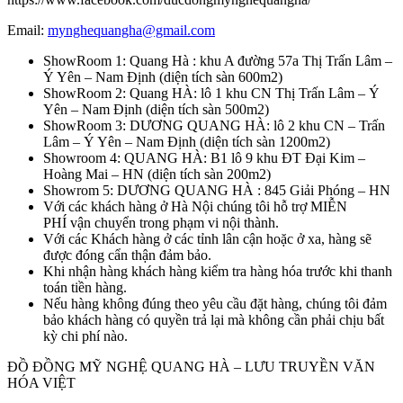
Email:
mynghequangha@gmail.com
ShowRoom 1: Quang Hà : khu A đường 57a Thị Trấn Lâm –
Ý Yên – Nam Định (diện tích sàn 600m2)
ShowRoom 2: Quang HÀ: lô 1 khu CN Thị Trấn Lâm – Ý
Yên – Nam Định (diện tích sàn 500m2)
ShowRoom 3: DƯƠNG QUANG HÀ: lô 2 khu CN – Trấn
Lâm – Ý Yên – Nam Định (diện tích sàn 1200m2)
Showroom 4: QUANG HÀ: B1 lô 9 khu ĐT Đại Kim –
Hoàng Mai – HN (diện tích sàn 200m2)
Showrom 5: DƯƠNG QUANG HÀ : 845 Giải Phóng – HN
Với các khách hàng ở Hà Nội chúng tôi hỗ trợ MIỄN
PHÍ vận chuyển trong phạm vi nội thành.
Với các Khách hàng ở các tỉnh lân cận hoặc ở xa, hàng sẽ
được đóng cẩn thận đảm bảo.
Khi nhận hàng khách hàng kiểm tra hàng hóa trước khi thanh
toán tiền hàng.
Nếu hàng không đúng theo yêu cầu đặt hàng, chúng tôi đảm
bảo khách hàng có quyền trả lại mà không cần phải chịu bất
kỳ chi phí nào.
ĐỒ ĐỒNG MỸ NGHỆ QUANG HÀ – LƯU TRUYỀN VĂN
HÓA VIỆT