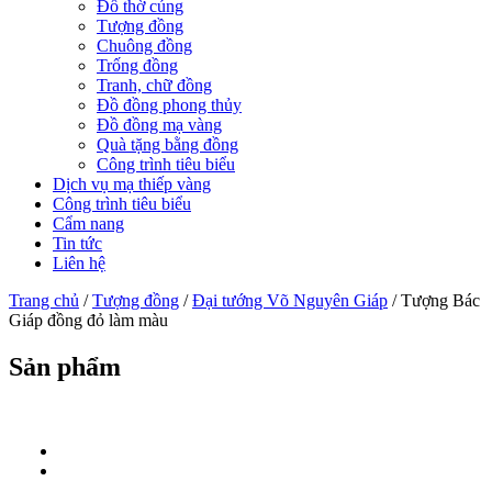
Đồ thờ cúng
Tượng đồng
Chuông đồng
Trống đồng
Tranh, chữ đồng
Đồ đồng phong thủy
Đồ đồng mạ vàng
Quà tặng bằng đồng
Công trình tiêu biểu
Dịch vụ mạ thiếp vàng
Công trình tiêu biểu
Cẩm nang
Tin tức
Liên hệ
Trang chủ
/
Tượng đồng
/
Đại tướng Võ Nguyên Giáp
/ Tượng Bác
Giáp đồng đỏ làm màu
Sản phẩm