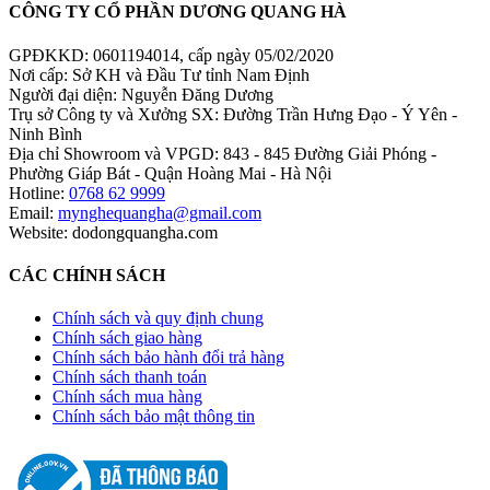
CÔNG TY CỔ PHẦN DƯƠNG QUANG HÀ
GPĐKKD: 0601194014, cấp ngày 05/02/2020
Nơi cấp: Sở KH và Đầu Tư tỉnh Nam Định
Người đại diện: Nguyễn Đăng Dương
Trụ sở Công ty và Xưởng SX: Đường Trần Hưng Đạo - Ý Yên -
Ninh Bình
Địa chỉ Showroom và VPGD: 843 - 845 Đường Giải Phóng -
Phường Giáp Bát - Quận Hoàng Mai - Hà Nội
Hotline:
0768 62 9999
Email:
mynghequangha@gmail.com
Website: dodongquangha.com
CÁC CHÍNH SÁCH
Chính sách và quy định chung
Chính sách giao hàng
Chính sách bảo hành đổi trả hàng
Chính sách thanh toán
Chính sách mua hàng
Chính sách bảo mật thông tin