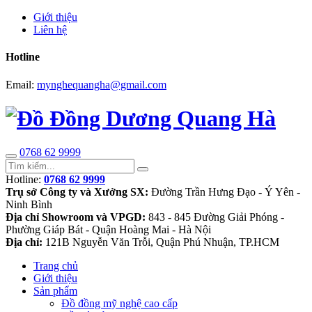
Giới thiệu
Liên hệ
Hotline
Email:
mynghequangha@gmail.com
0768 62 9999
Hotline:
0768 62 9999
Trụ sở Công ty và Xưởng SX:
Đường Trần Hưng Đạo - Ý Yên -
Ninh Bình
Địa chỉ Showroom và VPGD:
843 - 845 Đường Giải Phóng -
Phường Giáp Bát - Quận Hoàng Mai - Hà Nội
Địa chỉ:
121B Nguyễn Văn Trỗi, Quận Phú Nhuận, TP.HCM
Trang chủ
Giới thiệu
Sản phẩm
Đồ đồng mỹ nghệ cao cấp