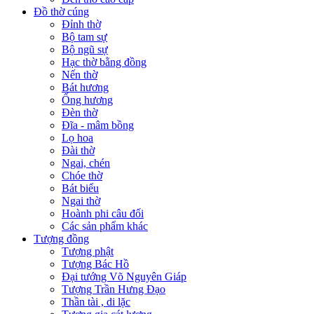
Đồ thờ cúng
Đỉnh thờ
Bộ tam sự
Bộ ngũ sự
Hạc thờ bằng đồng
Nến thờ
Bát hương
Ống hương
Đèn thờ
Đĩa - mâm bồng
Lọ hoa
Đài thờ
Ngai, chén
Chóe thờ
Bát biểu
Ngai thờ
Hoành phi câu đối
Các sản phẩm khác
Tượng đồng
Tượng phật
Tượng Bác Hồ
Đại tướng Võ Nguyên Giáp
Tượng Trần Hưng Đạo
Thần tài , di lặc