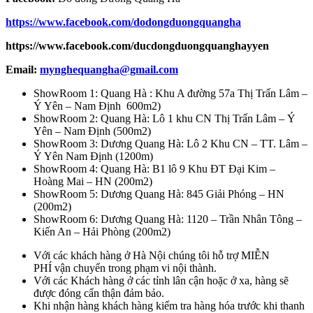
https://www.facebook.com/dodongduongquangha
https://www.facebook.com/ducdongduongquanghayyen
Email:
mynghequangha@gmail.com
ShowRoom 1: Quang Hà : Khu A đường 57a Thị Trấn Lâm –
Ý Yên – Nam Định 600m2)
ShowRoom 2: Quang Hà: Lô 1 khu CN Thị Trấn Lâm – Ý
Yên – Nam Định (500m2)
ShowRoom 3: Dương Quang Hà: Lô 2 Khu CN – TT. Lâm –
Ý Yên Nam Định (1200m)
ShowRoom 4: Quang Hà: B1 lô 9 Khu ĐT Đại Kim –
Hoàng Mai – HN (200m2)
ShowRoom 5: Dương Quang Hà: 845 Giải Phóng – HN
(200m2)
ShowRoom 6: Dương Quang Hà: 1120 – Trần Nhân Tông –
Kiến An – Hải Phòng (200m2)
Với các khách hàng ở Hà Nội chúng tôi hỗ trợ MIỄN
PHÍ vận chuyển trong phạm vi nội thành.
Với các Khách hàng ở các tỉnh lân cận hoặc ở xa, hàng sẽ
được đóng cẩn thận đảm bảo.
Khi nhận hàng khách hàng kiểm tra hàng hóa trước khi thanh