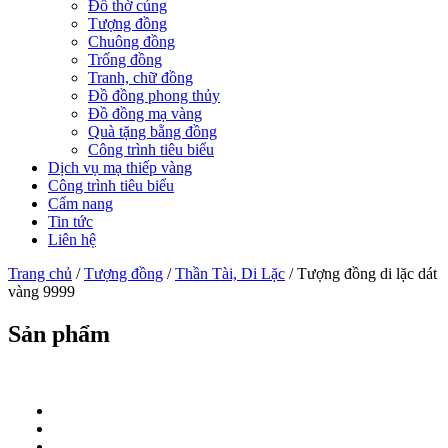
Đồ thờ cúng
Tượng đồng
Chuông đồng
Trống đồng
Tranh, chữ đồng
Đồ đồng phong thủy
Đồ đồng mạ vàng
Quà tặng bằng đồng
Công trình tiêu biểu
Dịch vụ mạ thiếp vàng
Công trình tiêu biểu
Cẩm nang
Tin tức
Liên hệ
Trang chủ
/
Tượng đồng
/
Thần Tài, Di Lặc
/ Tượng đồng di lặc dát
vàng 9999
Sản phẩm