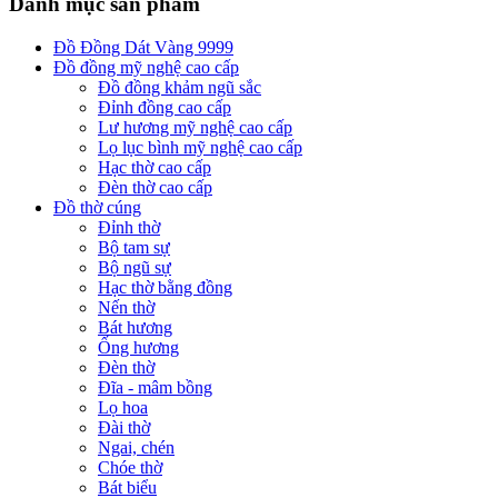
Danh mục sản phẩm
Đồ Đồng Dát Vàng 9999
Đồ đồng mỹ nghệ cao cấp
Đồ đồng khảm ngũ sắc
Đỉnh đồng cao cấp
Lư hương mỹ nghệ cao cấp
Lọ lục bình mỹ nghệ cao cấp
Hạc thờ cao cấp
Đèn thờ cao cấp
Đồ thờ cúng
Đỉnh thờ
Bộ tam sự
Bộ ngũ sự
Hạc thờ bằng đồng
Nến thờ
Bát hương
Ống hương
Đèn thờ
Đĩa - mâm bồng
Lọ hoa
Đài thờ
Ngai, chén
Chóe thờ
Bát biểu