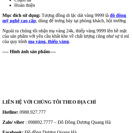
Hoàn thiện
Mục đích sử dụng:
Tượng đồng di lặc dát vàng 9999 là
đồ đồng
mỹ nghệ cao cấp
, dùng để trưng bày tại phòng khách, hội trường
Ngoài ra chúng tôi nhận mạ vàng 24k, thiếp vàng 9999 lên bề mặt
của sản phẩm với yêu cầu khắt khe về chất lượng cũng như sự tỉ mỉ
của quy trình
mạ vàng, thiếp vàng
.
—- Hình ảnh sản phẩm—-
LIÊN HỆ VỚI CHÚNG TÔI THEO ĐỊA CHỈ
Hotline:
0988.927.777
Zalo/ viber
: 098892.7777 – Đồ Đồng Dương Quang Hà
Facebook:
Đồ đồng Dương Quang Hà