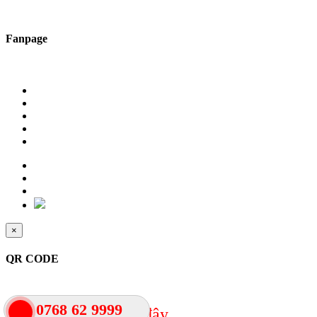
Fanpage
×
QR CODE
0768 62 9999
vào đây
Quét mã QR hoặc nhấn