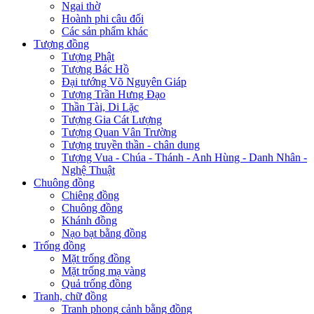
Ngai thờ
Hoành phi câu đối
Các sản phẩm khác
Tượng đồng
Tượng Phật
Tượng Bác Hồ
Đại tướng Võ Nguyên Giáp
Tượng Trần Hưng Đạo
Thần Tài, Di Lặc
Tượng Gia Cát Lượng
Tượng Quan Vân Trường
Tượng truyền thần - chân dung
Tượng Vua - Chúa - Thánh - Anh Hùng - Danh Nhân -
Nghệ Thuật
Chuông đồng
Chiêng đồng
Chuông đồng
Khánh đồng
Nạo bạt bằng đồng
Trống đồng
Mặt trống đồng
Mặt trống mạ vàng
Quả trống đồng
Tranh, chữ đồng
Tranh phong cảnh bằng đồng