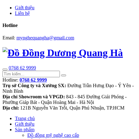
Giới thiệu
Liên hệ
Hotline
Email:
mynghequangha@gmail.com
0768 62 9999
Hotline:
0768 62 9999
Trụ sở Công ty và Xưởng SX:
Đường Trần Hưng Đạo - Ý Yên -
Ninh Bình
Địa chỉ Showroom và VPGD:
843 - 845 Đường Giải Phóng -
Phường Giáp Bát - Quận Hoàng Mai - Hà Nội
Địa chỉ:
121B Nguyễn Văn Trỗi, Quận Phú Nhuận, TP.HCM
Trang chủ
Giới thiệu
Sản phẩm
Đồ đồng mỹ nghệ cao cấp