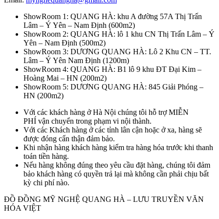
ShowRoom 1: QUANG HÀ: khu A đường 57A Thị Trấn
Lâm – Ý Yên – Nam Định (600m2)
ShowRoom 2: QUANG HÀ: lô 1 khu CN Thị Trấn Lâm – Ý
Yên – Nam Định (500m2)
ShowRoom 3: DƯƠNG QUANG HÀ: Lô 2 Khu CN – TT.
Lâm – Ý Yên Nam Định (1200m)
ShowRoom 4: QUANG HÀ: B1 lô 9 khu ĐT Đại Kim –
Hoàng Mai – HN (200m2)
ShowRoom 5: DƯƠNG QUANG HÀ: 845 Giải Phóng –
HN (200m2)
Với các khách hàng ở Hà Nội chúng tôi hỗ trợ MIỄN
PHÍ vận chuyển trong phạm vi nội thành.
Với các Khách hàng ở các tỉnh lân cận hoặc ở xa, hàng sẽ
được đóng cẩn thận đảm bảo.
Khi nhận hàng khách hàng kiểm tra hàng hóa trước khi thanh
toán tiền hàng.
Nếu hàng không đúng theo yêu cầu đặt hàng, chúng tôi đảm
bảo khách hàng có quyền trả lại mà không cần phải chịu bất
kỳ chi phí nào.
ĐỒ ĐỒNG MỸ NGHỆ QUANG HÀ – LƯU TRUYỀN VĂN
HÓA VIỆT