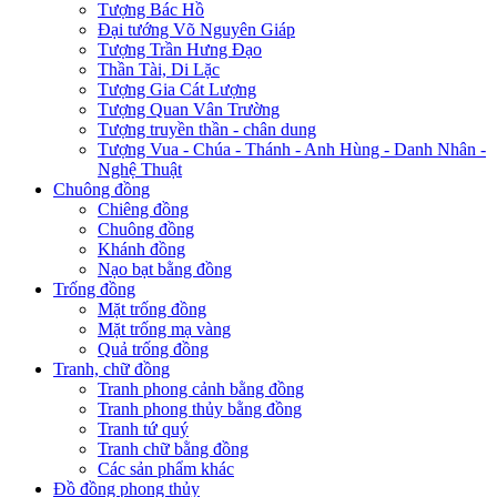
Tượng Bác Hồ
Đại tướng Võ Nguyên Giáp
Tượng Trần Hưng Đạo
Thần Tài, Di Lặc
Tượng Gia Cát Lượng
Tượng Quan Vân Trường
Tượng truyền thần - chân dung
Tượng Vua - Chúa - Thánh - Anh Hùng - Danh Nhân -
Nghệ Thuật
Chuông đồng
Chiêng đồng
Chuông đồng
Khánh đồng
Nạo bạt bằng đồng
Trống đồng
Mặt trống đồng
Mặt trống mạ vàng
Quả trống đồng
Tranh, chữ đồng
Tranh phong cảnh bằng đồng
Tranh phong thủy bằng đồng
Tranh tứ quý
Tranh chữ bằng đồng
Các sản phẩm khác
Đồ đồng phong thủy