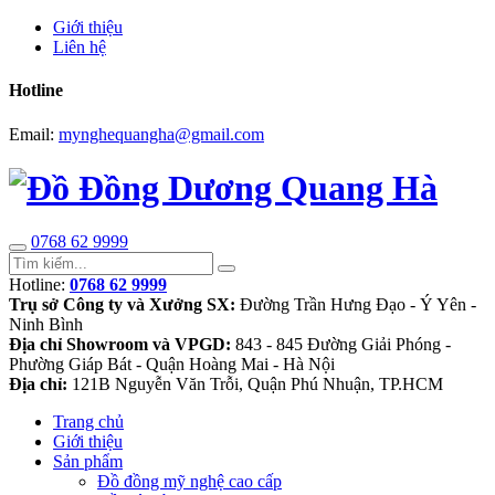
Giới thiệu
Liên hệ
Hotline
Email:
mynghequangha@gmail.com
0768 62 9999
Hotline:
0768 62 9999
Trụ sở Công ty và Xưởng SX:
Đường Trần Hưng Đạo - Ý Yên -
Ninh Bình
Địa chỉ Showroom và VPGD:
843 - 845 Đường Giải Phóng -
Phường Giáp Bát - Quận Hoàng Mai - Hà Nội
Địa chỉ:
121B Nguyễn Văn Trỗi, Quận Phú Nhuận, TP.HCM
Trang chủ
Giới thiệu
Sản phẩm
Đồ đồng mỹ nghệ cao cấp