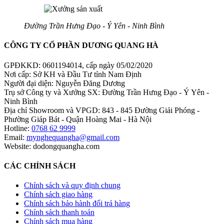
Đường Trần Hưng Đạo - Ý Yên - Ninh Bình
CÔNG TY CỔ PHẦN DƯƠNG QUANG HÀ
GPĐKKD: 0601194014, cấp ngày 05/02/2020
Nơi cấp: Sở KH và Đầu Tư tỉnh Nam Định
Người đại diện: Nguyễn Đăng Dương
Trụ sở Công ty và Xưởng SX: Đường Trần Hưng Đạo - Ý Yên -
Ninh Bình
Địa chỉ Showroom và VPGD: 843 - 845 Đường Giải Phóng -
Phường Giáp Bát - Quận Hoàng Mai - Hà Nội
Hotline:
0768 62 9999
Email:
mynghequangha@gmail.com
Website: dodongquangha.com
CÁC CHÍNH SÁCH
Chính sách và quy định chung
Chính sách giao hàng
Chính sách bảo hành đổi trả hàng
Chính sách thanh toán
Chính sách mua hàng