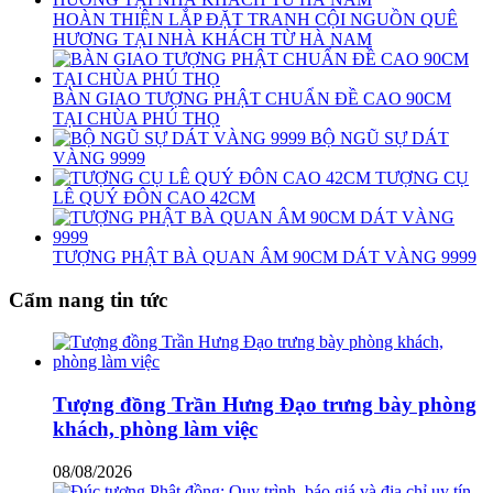
HOÀN THIỆN LẮP ĐẶT TRANH CỘI NGUỒN QUÊ
HƯƠNG TẠI NHÀ KHÁCH TỪ HÀ NAM
BÀN GIAO TƯỢNG PHẬT CHUẨN ĐỀ CAO 90CM
TẠI CHÙA PHÚ THỌ
BỘ NGŨ SỰ DÁT
VÀNG 9999
TƯỢNG CỤ
LÊ QUÝ ĐÔN CAO 42CM
TƯỢNG PHẬT BÀ QUAN ÂM 90CM DÁT VÀNG 9999
Cẩm nang tin tức
Tượng đồng Trần Hưng Đạo trưng bày phòng
khách, phòng làm việc
08/08/2026