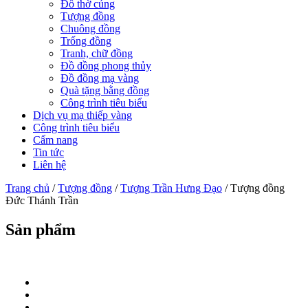
Đồ thờ cúng
Tượng đồng
Chuông đồng
Trống đồng
Tranh, chữ đồng
Đồ đồng phong thủy
Đồ đồng mạ vàng
Quà tặng bằng đồng
Công trình tiêu biểu
Dịch vụ mạ thiếp vàng
Công trình tiêu biểu
Cẩm nang
Tin tức
Liên hệ
Trang chủ
/
Tượng đồng
/
Tượng Trần Hưng Đạo
/ Tượng đồng
Đức Thánh Trần
Sản phẩm