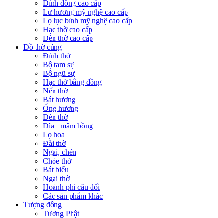
Đỉnh đồng cao cấp
Lư hương mỹ nghệ cao cấp
Lọ lục bình mỹ nghệ cao cấp
Hạc thờ cao cấp
Đèn thờ cao cấp
Đồ thờ cúng
Đỉnh thờ
Bộ tam sự
Bộ ngũ sự
Hạc thờ bằng đồng
Nến thờ
Bát hương
Ống hương
Đèn thờ
Đĩa - mâm bồng
Lọ hoa
Đài thờ
Ngai, chén
Chóe thờ
Bát biểu
Ngai thờ
Hoành phi câu đối
Các sản phẩm khác
Tượng đồng
Tượng Phật