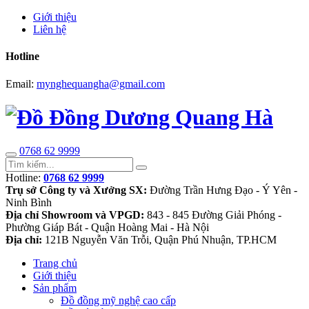
Giới thiệu
Liên hệ
Hotline
Email:
mynghequangha@gmail.com
0768 62 9999
Hotline:
0768 62 9999
Trụ sở Công ty và Xưởng SX:
Đường Trần Hưng Đạo - Ý Yên -
Ninh Bình
Địa chỉ Showroom và VPGD:
843 - 845 Đường Giải Phóng -
Phường Giáp Bát - Quận Hoàng Mai - Hà Nội
Địa chỉ:
121B Nguyễn Văn Trỗi, Quận Phú Nhuận, TP.HCM
Trang chủ
Giới thiệu
Sản phẩm
Đồ đồng mỹ nghệ cao cấp