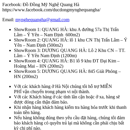
Facebook: Đồ Đồng Mỹ Nghệ Quang Hà
https://www.facebook.com/ducdongmynghequangha/
Email:
mynghequangha@gmail.com
ShowRoom 1: QUANG HÀ: khu A đường 57a Thị Trấn
Lâm – Ý Yên – Nam Định 600m2)
ShowRoom 2: QUANG HÀ: lô 1 khu CN Thị Trấn Lâm – Ý
Yên – Nam Định (500m2)
ShowRoom 3: DƯƠNG QUANG HÀ: Lô 2 Khu CN – TT.
Lâm – Ý Yên Nam Định (1200m)
ShowRoom 4: QUANG HÀ: B1 lô 9 khu ĐT Đại Kim –
Hoàng Mai – HN (200m2)
ShowRoom 5: DƯƠNG QUANG HÀ: 845 Giải Phóng –
HN (200m2)
Với các khách hàng ở Hà Nội chúng tôi hỗ trợ MIỄN
PHÍ vận chuyển trong phạm vi nội thành.
Với các Khách hàng ở các tỉnh lân cận hoặc ở xa, hàng sẽ
được đóng cẩn thận đảm bảo.
Khi nhận hàng khách hàng kiểm tra hàng hóa trước khi thanh
toán tiền hàng.
Nếu hàng không đúng theo yêu cầu đặt hàng, chúng tôi đảm
bảo khách hàng có quyền trả lại mà không cần phải chịu bất
kỳ chi phí nào.