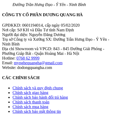
Đường Trần Hưng Đạo - Ý Yên - Ninh Bình
CÔNG TY CỔ PHẦN DƯƠNG QUANG HÀ
GPĐKKD: 0601194014, cấp ngày 05/02/2020
Nơi cấp: Sở KH và Đầu Tư tỉnh Nam Định
Người đại diện: Nguyễn Đăng Dương
Trụ sở Công ty và Xưởng SX: Đường Trần Hưng Đạo - Ý Yên -
Ninh Bình
Địa chỉ Showroom và VPGD: 843 - 845 Đường Giải Phóng -
Phường Giáp Bát - Quận Hoàng Mai - Hà Nội
Hotline:
0768 62 9999
Email:
mynghequangha@gmail.com
Website: dodongquangha.com
CÁC CHÍNH SÁCH
Chính sách và quy định chung
Chính sách giao hàng
Chính sách bảo hành đổi trả hàng
Chính sách thanh toán
Chính sách mua hàng
Chính sách bảo mật thông tin