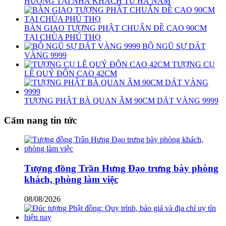
HƯƠNG TẠI NHÀ KHÁCH TỪ HÀ NAM
BÀN GIAO TƯỢNG PHẬT CHUẨN ĐỀ CAO 90CM
TẠI CHÙA PHÚ THỌ
BỘ NGŨ SỰ DÁT
VÀNG 9999
TƯỢNG CỤ
LÊ QUÝ ĐÔN CAO 42CM
TƯỢNG PHẬT BÀ QUAN ÂM 90CM DÁT VÀNG 9999
Cẩm nang tin tức
Tượng đồng Trần Hưng Đạo trưng bày phòng
khách, phòng làm việc
08/08/2026