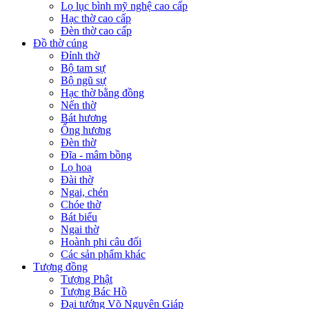
Lọ lục bình mỹ nghệ cao cấp
Hạc thờ cao cấp
Đèn thờ cao cấp
Đồ thờ cúng
Đỉnh thờ
Bộ tam sự
Bộ ngũ sự
Hạc thờ bằng đồng
Nến thờ
Bát hương
Ống hương
Đèn thờ
Đĩa - mâm bồng
Lọ hoa
Đài thờ
Ngai, chén
Chóe thờ
Bát biểu
Ngai thờ
Hoành phi câu đối
Các sản phẩm khác
Tượng đồng
Tượng Phật
Tượng Bác Hồ
Đại tướng Võ Nguyên Giáp