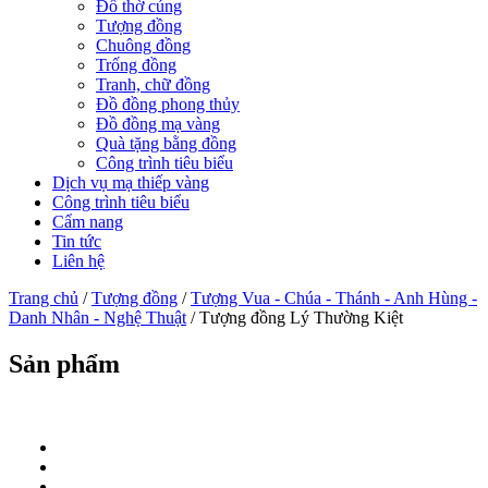
Đồ thờ cúng
Tượng đồng
Chuông đồng
Trống đồng
Tranh, chữ đồng
Đồ đồng phong thủy
Đồ đồng mạ vàng
Quà tặng bằng đồng
Công trình tiêu biểu
Dịch vụ mạ thiếp vàng
Công trình tiêu biểu
Cẩm nang
Tin tức
Liên hệ
Trang chủ
/
Tượng đồng
/
Tượng Vua - Chúa - Thánh - Anh Hùng -
Danh Nhân - Nghệ Thuật
/ Tượng đồng Lý Thường Kiệt
Sản phẩm