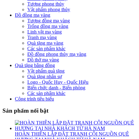
Tượng phong thủy
Vật phẩm phong thủy
Đồ đồng mạ vàng
Tượng đồng mạ vàng
Trống đồng mạ vàng
Linh vật mạ vàng
Tranh mạ vàng
Quà tặng mạ vàng
Các sản phẩm khác
Đồ đồng phong thủy mạ vàng
Đồ thờ mạ vàng
Quà tặng bằng đồng
Vật phẩm quà tặng
Quà tặng nhân sự
Logo - Quốc Huy - Quốc Hiệu
Biển chức danh - Biển phòng
Các sản phẩm khác
Công trình tiêu biểu
Sản phẩm nổi bật
HOÀN THIỆN LẮP ĐẶT TRANH CỘI NGUỒN QUÊ