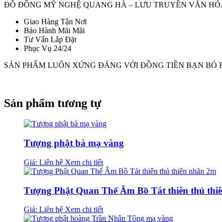
ĐỒ ĐỒNG MỸ NGHỆ QUANG HÀ – LƯU TRUYỀN VĂN HÓ
Giao Hàng Tận Nơi
Bảo Hành Mãi Mãi
Tư Vấn Lắp Đặt
Phục Vụ 24/24
SẢN PHẨM LUÔN XỨNG ĐÁNG VỚI ĐỒNG TIỀN BẠN BỎ 
Sản phẩm tương tự
Tượng phật bà mạ vàng
Giá: Liên hệ
Xem chi tiết
Tượng Phật Quan Thế Âm Bồ Tát thiên thủ thi
Giá: Liên hệ
Xem chi tiết