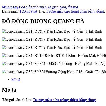
Mua ngay
Gọi điện xác nhận và giao hàng tận nơi
Danh mục:
Tượng Phật
Thẻ:
Tượng mẫu cửu trùng thiên bằng đồng
,
ĐỒ ĐỒNG DƯƠNG QUANG HÀ
CS1:
Đường Trần Hưng Đạo - Ý Yên - Ninh Bình
CS2:
Đường Trần Hưng Đạo - Ý Yên - Ninh Bình
CS3:
Đường Trần Hưng Đạo - Ý Yên - Ninh Bình
CS4:
B1 Lô 9 Khu ĐT Đại Kim - Hoàng Mai, Hà N
CS5:
Số 843 - 845 Giải Phóng - Hoàng Mai - Hà Nộ
CS6:
Số 353 Đường Cộng Hòa - P13 - Quận Tân B
Mô tả
Mô tả
Tên gọi sản phẩm:
Tượng mẫu cửu trùng thiên bằng đồng