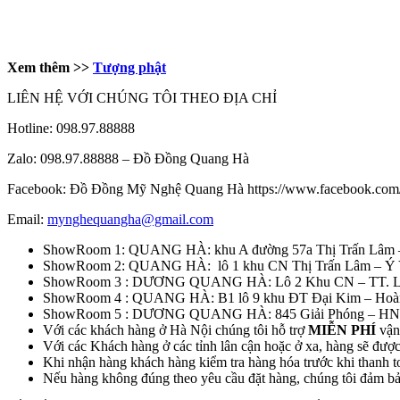
Xem thêm >>
Tượng phật
LIÊN HỆ VỚI CHÚNG TÔI THEO ĐỊA CHỈ
Hotline: 098.97.88888
Zalo: 098.97.88888 – Đồ Đồng Quang Hà
Facebook: Đồ Đồng Mỹ Nghệ Quang Hà https://www.facebook.c
Email:
mynghequangha@gmail.com
ShowRoom 1: QUANG HÀ: khu A đường 57a Thị Trấn Lâm 
ShowRoom 2: QUANG HÀ: lô 1 khu CN Thị Trấn Lâm – Ý 
ShowRoom 3 : DƯƠNG QUANG HÀ: Lô 2 Khu CN – TT. Lâ
ShowRoom 4 : QUANG HÀ: B1 lô 9 khu ĐT Đại Kim – Hoà
ShowRoom 5 : DƯƠNG QUANG HÀ: 845 Giải Phóng – HN
Với các khách hàng ở Hà Nội chúng tôi hỗ trợ
MIỄN PHÍ
vận 
Với các Khách hàng ở các tỉnh lân cận hoặc ở xa, hàng sẽ đượ
Khi nhận hàng khách hàng kiểm tra hàng hóa trước khi thanh to
Nếu hàng không đúng theo yêu cầu đặt hàng, chúng tôi đảm bảo