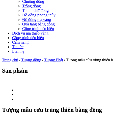
Chuông đồng
Trống đồng
Tranh, chữ đồng
Đồ đồng phong thủy
Đồ đồng mạ vàng
Quà tặng bằng đồng
Công trình tiêu biểu
Dịch vụ mạ thiếp vàng
Công trình tiêu biểu
Cẩm nang
Tin tức
Liên hệ
Trang chủ
/
Tượng đồng
/
Tượng Phật
/ Tượng mẫu cửu trùng thiên 
Sản phẩm
Tượng mẫu cửu trùng thiên bằng đồng