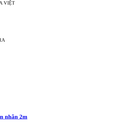
A VIỆT
RA
ên nhãn 2m