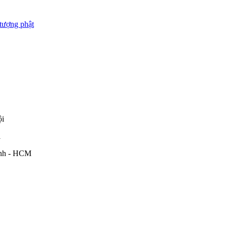
tượng phật
ội
i
ình - HCM