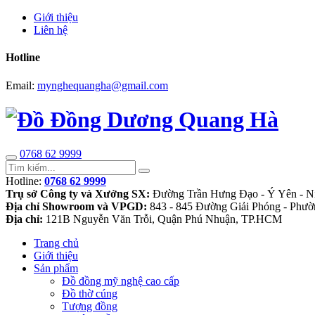
Giới thiệu
Liên hệ
Hotline
Email:
mynghequangha@gmail.com
0768 62 9999
Hotline:
0768 62 9999
Trụ sở Công ty và Xưởng SX:
Đường Trần Hưng Đạo - Ý Yên - N
Địa chỉ Showroom và VPGD:
843 - 845 Đường Giải Phóng - Phườ
Địa chỉ:
121B Nguyễn Văn Trỗi, Quận Phú Nhuận, TP.HCM
Trang chủ
Giới thiệu
Sản phẩm
Đồ đồng mỹ nghệ cao cấp
Đồ thờ cúng
Tượng đồng