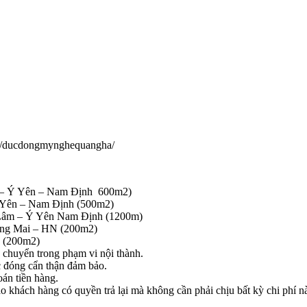
om/ducdongmynghequangha/
– Ý Yên – Nam Định 600m2)
Yên – Nam Định (500m2)
m – Ý Yên Nam Định (1200m)
ng Mai – HN (200m2)
 (200m2)
chuyển trong phạm vi nội thành.
c đóng cẩn thận đảm bảo.
án tiền hàng.
 khách hàng có quyền trả lại mà không cần phải chịu bất kỳ chi phí n