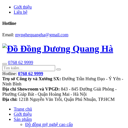
Giới thiệu
Liên hệ
Hotline
Email:
mynghequangha@gmail.com
0768 62 9999
Hotline:
0768 62 9999
Trụ sở Công ty và Xưởng SX:
Đường Trần Hưng Đạo - Ý Yên -
Ninh Bình
Địa chỉ Showroom và VPGD:
843 - 845 Đường Giải Phóng -
Phường Giáp Bát - Quận Hoàng Mai - Hà Nội
Địa chỉ:
121B Nguyễn Văn Trỗi, Quận Phú Nhuận, TP.HCM
Trang chủ
Giới thiệu
Sản phẩm
Đồ đồng mỹ nghệ cao cấp