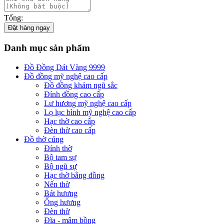
Tổng:
Đặt hàng ngay
Danh mục sản phẩm
Đồ Đồng Dát Vàng 9999
Đồ đồng mỹ nghệ cao cấp
Đồ đồng khảm ngũ sắc
Đỉnh đồng cao cấp
Lư hương mỹ nghệ cao cấp
Lọ lục bình mỹ nghệ cao cấp
Hạc thờ cao cấp
Đèn thờ cao cấp
Đồ thờ cúng
Đỉnh thờ
Bộ tam sự
Bộ ngũ sự
Hạc thờ bằng đồng
Nến thờ
Bát hương
Ống hương
Đèn thờ
Đĩa - mâm bồng