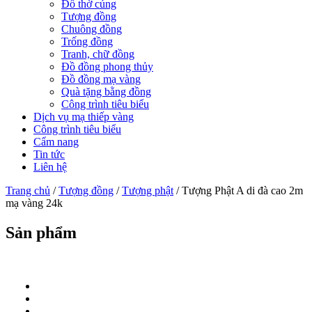
Đồ thờ cúng
Tượng đồng
Chuông đồng
Trống đồng
Tranh, chữ đồng
Đồ đồng phong thủy
Đồ đồng mạ vàng
Quà tặng bằng đồng
Công trình tiêu biểu
Dịch vụ mạ thiếp vàng
Công trình tiêu biểu
Cẩm nang
Tin tức
Liên hệ
Trang chủ
/
Tượng đồng
/
Tượng phật
/ Tượng Phật A di đà cao 2m
mạ vàng 24k
Sản phẩm