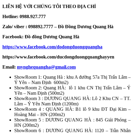
LIÊN HỆ VỚI CHÚNG TÔI THEO ĐỊA CHỈ
Hotline: 0988.927.777
Zalo/ viber : 098892.7777 – Đồ Đồng Dương Quang Hà
Facebook: Đồ đồng Dương Quang Hà
https://www.facebook.com/dodongduongquangha
https://www.facebook.com/ducdongduongquanghayyen
Email:
mynghequangha@gmail.com
ShowRoom 1: Quang Hà : khu A đường 57a Thị Trấn Lâm –
Ý Yên – Nam Định 600m2)
ShowRoom 2: Quang HÀ: lô 1 khu CN Thị Trấn Lâm – Ý
Yên – Nam Định (500m2)
ShowRoom 3 : DƯƠNG QUANG HÀ: Lô 2 Khu CN – TT.
Lâm – Ý Yên Nam Định (1200m)
ShowRoom 4 : QUANG HÀ: B1 lô 9 khu ĐT Đại Kim –
Hoàng Mai – HN (200m2)
ShowRoom 5 : DƯƠNG QUANG HÀ : 845 Giải Phóng –
HN (200m2)
ShowRoom 6 : DƯƠNG QUANG HÀ: 1120 – Trần Nhân