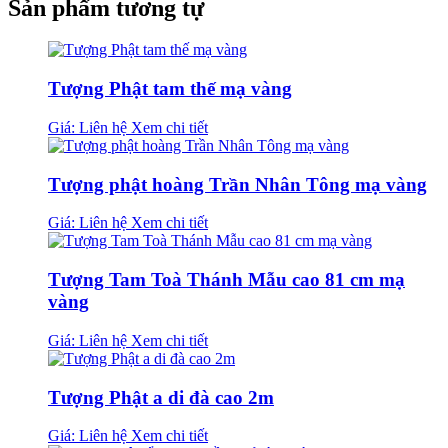
Sản phẩm tương tự
Tượng Phật tam thế mạ vàng
Giá: Liên hệ
Xem chi tiết
Tượng phật hoàng Trần Nhân Tông mạ vàng
Giá: Liên hệ
Xem chi tiết
Tượng Tam Toà Thánh Mẫu cao 81 cm mạ
vàng
Giá: Liên hệ
Xem chi tiết
Tượng Phật a di đà cao 2m
Giá: Liên hệ
Xem chi tiết