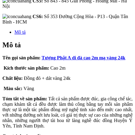
CS5:
Số 843 - 845 Giải Phóng - Hoàng Mai - Hà
Nội
CS6:
Số 353 Đường Cộng Hòa - P13 - Quận Tân
Bình - HCM
Mô tả
Mô tả
Tên gọi sản phẩm:
Tượng Phật A di đà cao 2m mạ vàng 24k
Kích thước sản phẩm:
Cao 2m
Chất liệu:
Đồng đỏ + dát vàng 24k
Màu sắc:
Vàng
Tóm tắt về sản phẩm:
Tất cả sản phẩm được đúc, gia công chế tác,
chạm khảm tất cả đều được làm thủ công bằng tay mỗi sản phẩm
thực sự là một tác phẩm đồng mỹ nghệ tinh xảo đến mức cao nhất,
với những đường nét lưu loát, có giá trị thực sự cao của những nghệ
nhân, những người thợ tài hoa từ làng nghề đúc đồng Huyện Ý
Yên, Tỉnh Nam Định.