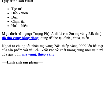
Quy trình sản xuất:
Tạo mẫu
Dấp khuôn
Đúc
Chạm tỉa
Hoàn thiện
Mục đích sử dụng:
Tượng Phật A di đà cao 2m mạ vàng 24k thuộc
đồ thờ cúng bằng đồng
, dùng để thờ tại đình , chùa, miếu…
Ngoài ra chúng tôi nhận mạ vàng 24k, thiếp vàng 9999 lên bề mặt
của sản phẩm với yêu cầu khắt khe về chất lượng cũng như sự tỉ mỉ
của quy trình
mạ vàng, thiếp vàng
.
—-Hình ảnh sản phẩm—-