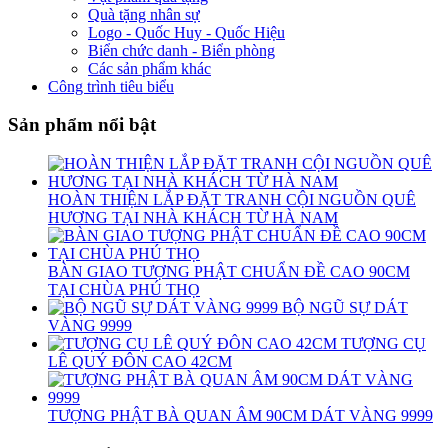
Quà tặng nhân sự
Logo - Quốc Huy - Quốc Hiệu
Biển chức danh - Biển phòng
Các sản phẩm khác
Công trình tiêu biểu
Sản phẩm nổi bật
HOÀN THIỆN LẮP ĐẶT TRANH CỘI NGUỒN QUÊ
HƯƠNG TẠI NHÀ KHÁCH TỪ HÀ NAM
BÀN GIAO TƯỢNG PHẬT CHUẨN ĐỀ CAO 90CM
TẠI CHÙA PHÚ THỌ
BỘ NGŨ SỰ DÁT
VÀNG 9999
TƯỢNG CỤ
LÊ QUÝ ĐÔN CAO 42CM
TƯỢNG PHẬT BÀ QUAN ÂM 90CM DÁT VÀNG 9999