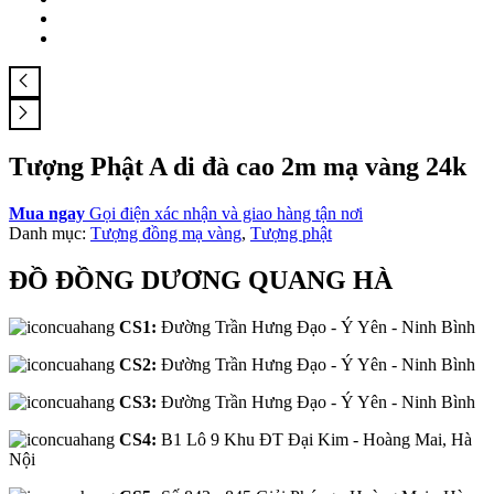
Tượng Phật A di đà cao 2m mạ vàng 24k
Mua ngay
Gọi điện xác nhận và giao hàng tận nơi
Danh mục:
Tượng đồng mạ vàng
,
Tượng phật
ĐỒ ĐỒNG DƯƠNG QUANG HÀ
CS1:
Đường Trần Hưng Đạo - Ý Yên - Ninh Bình
CS2:
Đường Trần Hưng Đạo - Ý Yên - Ninh Bình
CS3:
Đường Trần Hưng Đạo - Ý Yên - Ninh Bình
CS4:
B1 Lô 9 Khu ĐT Đại Kim - Hoàng Mai, Hà
Nội