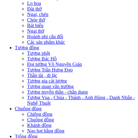
Lọ hoa
Đài thờ
Ngai, chén
Chóe thờ
Bát biểu
Ngai thờ
Hoành phi câu đối
Các sản phẩm khác
Tượng đồng
Tượng phật
Tượng Bác Hồ
Đại tướng Võ Nguyên Giáp
Tượng Trần Hưng Đạo
Thần tài , di lặc
Tượng gia cát lượng
Tượng quan vân trường
Tượng truyền thần - chân dung
Tượng Vua - Chúa - Thánh - Anh Hùng - Danh Nhân -
Nghệ Thuật
Chuông đồng
Chiêng đồng
Chuông đồng
Khánh đồng
Nạo bạt bằng đồng
Trống đồng